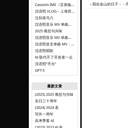
›
我在金山的日子－－
Cassotis IME（言泉输入法）
沈语熙 VLOG – 上海世博文化公园双子山
泣别老马六
沈语熙音乐 MV 单曲第三弹：代码与白T恤
2025 倦怠与兴味
沈语熙音乐 MV 单曲第二弹：优雅时间
沈语熙首支单曲 MV：告别的倒影
沈语熙唱歌
AI 取代不了开发者一点
沈语熙“手办”
GPT-5
最新文章
(2025) 2025 倦怠与兴味
东日三十周年
(2024) 2024 老
写作一周年
高考季看 AI
(2023) 2023 AI 年