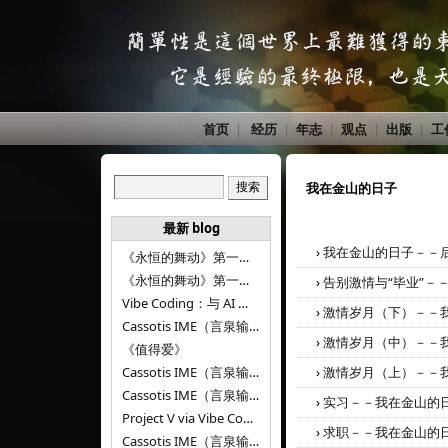
首页
|
经历
|
年志
|
观点
|
出版
|
工
我在金山的日子
最新 blog
›
我在金山的日子－－
《永恒的舞动》第一百二十八章
《永恒的舞动》第一百二十七章
›
告别激情与“毕业”－
Vibe Coding：与 AI 并肩进步——言泉输入法 v0.4.1
›
激情岁月（下）－－
Cassotis IME（言泉输入法）v0.3.1
›
激情岁月（中）－－
《值得爱》
Cassotis IME（言泉输入法）v0.2.0
›
激情岁月（上）－－
Cassotis IME（言泉输入法）v0.1.0
›
实习－－我在金山的
Project V via Vibe Coding
›
求职－－我在金山的
Cassotis IME（言泉输入法）阶段二