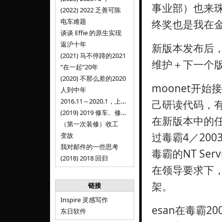
事业部）也来
(2022) 2022 乏善可陈
电车难题
终奖也是我在
谈谈 Effie 的原生实现
返沪十年
新版本发布后
(2021) 马不停蹄的2021
维护＋下一个
“在一起”20年
(2020) 不那么差的2020
moonet开
人到中年
2016.11～2020.1，上海，Inspire
己研读代码，
(2019) 2019 修车、修人、修房
在新版本中的任务
（第一次装修）收工
过毒霸4／200
变故
我对邮件的一些思考
毒霸的NT Se
(2018) 2018 回归
在领导要求下，用
架。
链接
Inspire 灵感写作
esan在毒霸
东日软件