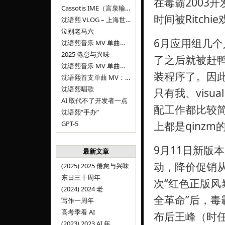
在毒霸2003
Cassotis IME（言泉输入法）
时间被Ritch
沈语熙 VLOG – 上海世博文化公园双子山
泣别老马六
6月应用组几个
沈语熙音乐 MV 单曲第三弹：代码与白T恤
2025 倦怠与兴味
了之后就被赶鸭子
沈语熙音乐 MV 单曲第二弹：优雅时间
装程序了。因此
沈语熙首支单曲 MV：告别的倒影
沈语熙唱歌
只有我、visua
AI 取代不了开发者一点
配工作都比较
沈语熙“手办”
GPT-5
上都是qinzm
9月11日新版
最新文章
动，降价促销
(2025) 2025 倦怠与兴味
东日三十周年
次“红色正版风
(2024) 2024 老
全革命”后，毒
写作一周年
高考季看 AI
布后王峰（时任
(2023) 2023 AI 年