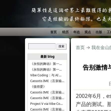
首页
|
经历
|
年志
|
观点
|
出版
|
工
首页
→
我在金山
最新 blog
《永恒的舞动》第一百二十八章
告别激情
《永恒的舞动》第一百二十七章
Vibe Coding：与 AI 并肩进步——言泉输入法 v0.4.1
Cassotis IME（言泉输入法）v0.3.1
《值得爱》
Cassotis IME（言泉输入法）v0.2.0
2002年6月，
Cassotis IME（言泉输入法）v0.1.0
产品的测试。那
Project V via Vibe Coding
Cassotis IME（言泉输入法）阶段二