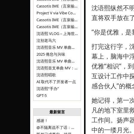
Cassotis IME（言泉输入法）v0.1.0
沈语熙纵然不
Project V via Vibe Coding
直将双手放在
Cassotis IME（言泉输入法）阶段二
Cassotis IME（言泉输入法）
“你是优雅，是
沈语熙 VLOG – 上海世博文化公园双子山
泣别老马六
打完这行字，
沈语熙音乐 MV 单曲第三弹：代码与白T恤
2025 倦怠与兴味
幕上，脑海中
沈语熙音乐 MV 单曲第二弹：优雅时间
优雅“相识”，
沈语熙首支单曲 MV：告别的倒影
互设计工作中
沈语熙唱歌
AI 取代不了开发者一点
感合伙人”的
沈语熙“手办”
GPT-5
她记得，第一次
凡的地下室里
最新留言
工作间。扬声
感谢！
@不隔离说不了话：浙江的
中的一缕月光