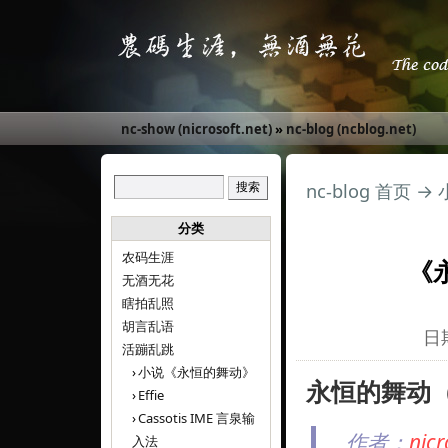
nc-show (nicrosoft.net)
»
nc-blog (ncblog.net)
nc-blog 首页
→
分类
农码生涯
《
无酒无花
瞎拍乱照
胡言乱语
日期
活蹦乱跳
小说《永恒的舞动》
永恒的舞动（El
Effie
Cassotis IME 言泉输
作者：
ni
入法