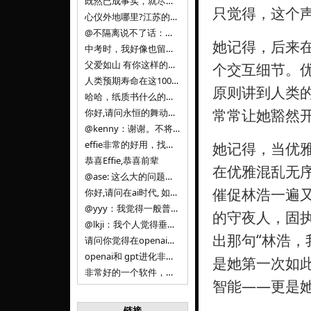
既然已成事实，就尽量接受了。 事情未能如愿已是不幸，没必要为此反复纠结来进行不必要的自我惩罚。 之前问过家里的小朋友是否想学编
只觉得，这个
心仪外地哪里?江苏的？顺其自然，全面发展才是。
@不隔离说不了话：确实，一晃三年。
她记得，后来在
中考时，我好像也留言过的，可乐好像和我们考得差不多。 一晃三年，我们江苏24年，物化生612分，女孩。 其实高考只是长跑的
父爱如山 有你这样的父亲做后盾，可乐未来的路一定会走得踏实又精彩
个交互细节。
人类预期寿命在这100年，每2-3年增长一岁，到你们这一代大概率能到100岁，46岁还是正当年,可能不是八九点中的太阳了，但还是1
原则讲到人类
哈哈，纸质书什么的目前没有打算和计划，微信读书我不太熟悉，研究看看。目前，我只发在自己博客和起点上。关于小说内容方面，谢谢你的建议
常常让她豁然
你好,请问永恒的舞动什么时候可以出版纸质书,或者登陆微信读书.另外小说内容能不能更大气一些,不要只是局限于与一对男女的爱情和ai安
@kenny：谢谢。不将GIF显示为动图，主要是考虑到Effie本身的“极简、无干扰”的设计哲学，动图无疑是“干扰”之一。
effie非常的好用，找了很多年，终于找到这款，已经推荐给身边不少朋友使用和付费。有个小建议，文档里面是否可以增加gif的动图显示
她记得，当优雅
恭喜Effie,恭喜前辈
在优雅混乱无
@ase: 这么大的问题，我觉得我并没有答案。又或者说，每个人（公司）有自己的答案。
催促林浩一遍
你好,请问在ai时代, 如何做软件. 是像以前那样,先构建软件的功能界面和服务,比如Office,嘀嘀打车,airbnb那样的界面
@yyy：我觉得一般普通人（非技术类以及非AI专业领域的人）会接触到的大语言模型肯定是大厂的超级模型。开源模型以后会更多被用在垂直
的守夜人，固
@lkji：我个人觉得垂直模型会自成一条发展线路的。AI 落地实际应用，一定还是垂直领域会更多。只是，垂直领域每个领域都不大，所以
出那句“林浩，
请问你觉得在openai大语言模型一日千里的情况下，人们还需要去了解学习理解使用开源模型吗，还是说只需要使用openai的大语言模
openai和 gpt进化非常快， 还有垂直模型的机会吗
是她第一次如
非常好的一个软件，恭喜。
智能——更是
链接