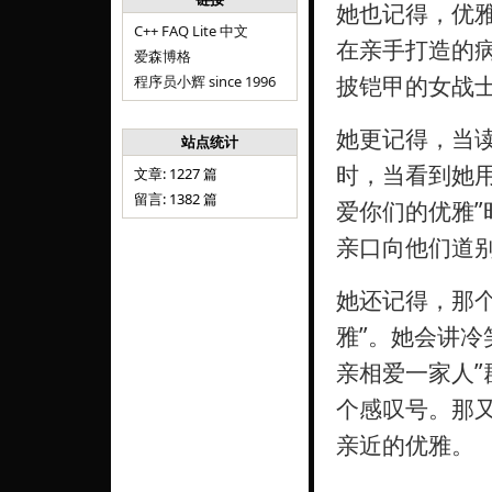
她也记得，优雅
C++ FAQ Lite 中文
在亲手打造的病
爱森博格
披铠甲的女战
程序员小辉 since 1996
她更记得，当
站点统计
时，当看到她用
文章: 1227 篇
留言: 1382 篇
爱你们的优雅”
亲口向他们道
她还记得，那
雅”。她会讲冷
亲相爱一家人
个感叹号。那
亲近的优雅。