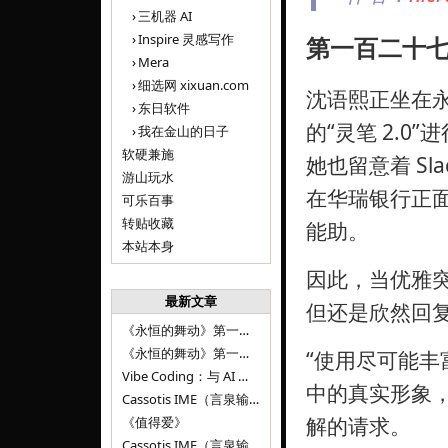
三机器 AI
Inspire 灵感写作
第一百二十
Mera
细选网 xixuan.com
沈语熙正坐在
东日软件
的“灵笔 2.
我在金山的日子
软硬兼施
她也留意着 S
游山玩水
在华瑞银行正
可乐百事
转贴收藏
能助。
本站本身
因此，当优雅突
最新文章
但还是欣然回复
《永恒的舞动》第一百二十八章
《永恒的舞动》第一百二十七章
“使用尽可能
Vibe Coding：与 AI 并肩进步——言泉输入法 v0.4.1
中的真实形象
Cassotis IME（言泉输入法）v0.3.1
解的请求。
《值得爱》
Cassotis IME（言泉输入法）v0.2.0