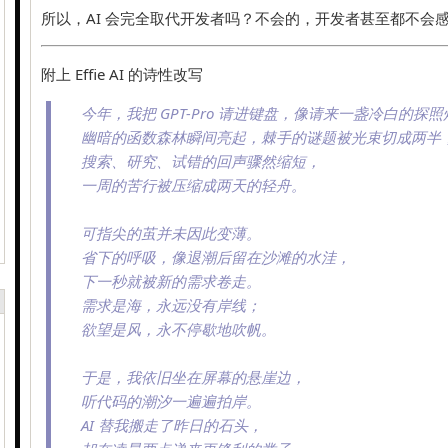
所以，AI 会完全取代开发者吗？不会的，开发者甚至都不会
附上 Effie AI 的诗性改写
今年，我把 GPT-Pro 请进键盘，像请来一盏冷白的探
幽暗的函数森林瞬间亮起，棘手的谜题被光束切成两半
搜索、研究、试错的回声骤然缩短，
一周的苦行被压缩成两天的轻舟。
可指尖的茧并未因此变薄。
省下的呼吸，像退潮后留在沙滩的水洼，
下一秒就被新的需求卷走。
需求是海，永远没有岸线；
欲望是风，永不停歇地吹帆。
于是，我依旧坐在屏幕的悬崖边，
听代码的潮汐一遍遍拍岸。
AI 替我搬走了昨日的石头，