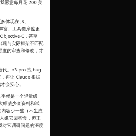
我愿意每月花 200 美
多体现在 JS、
更丰富、工具链摩擦更
ective-C，甚至
其容易出现与实际框架不匹配
强度的审查和修改，才
o3-pro 找 bug
，再让 Claude 根据
，我才会安心。
它几乎就是一个轻量级
界，大幅减少查资料和试
，输出的内容少一些（不生成
多人嫌它回答慢，但正
我对它调研问题的深度