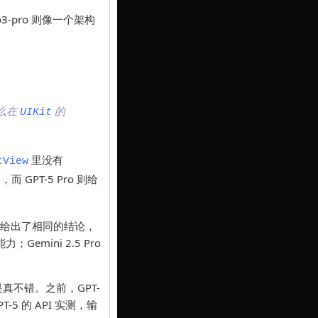
-pro 则像一个架构
么在
的
UIKit
里没有
tView
 GPT-5 Pro 则给
R1 也给出了相同的结论，
mini 2.5 Pro
是真不错。之前，GPT-
T-5 的 API 实测，输