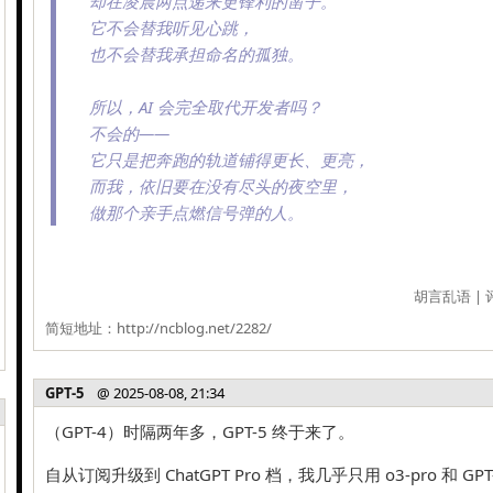
却在凌晨两点递来更锋利的凿子。
它不会替我听见心跳，
也不会替我承担命名的孤独。
所以，AI 会完全取代开发者吗？
不会的——
它只是把奔跑的轨道铺得更长、更亮，
而我，依旧要在没有尽头的夜空里，
做那个亲手点燃信号弹的人。
胡言乱语
|
简短地址：
http://ncblog.net/2282/
GPT-5
@ 2025-08-08, 21:34
（GPT-4）时隔两年多，GPT-5 终于来了。
自从订阅升级到 ChatGPT Pro 档，我几乎只用 o3-pro 和 GPT