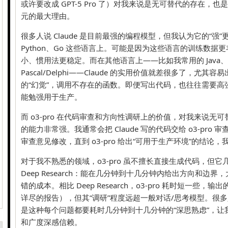
或许要改成 GPT-5 Pro 了）对我来说是无可替代的存在，也是
元的最大理由。
很多人说 Claude 是目前最强的编程模型，但我认为它的“强”更
Python、Go 这些语言上。可能是因为这些语言的训练数据
小、惯用法更稳定。而在其他语言上——比如我常用的 Java、Obj
Pascal/Delphi——Claude 的实用价值就差很多了，尤
的“幻觉”，调用不存在的函数。即便写出代码，也往往需要高
能勉强用于生产。
而 o3-pro 在代码审查和方向性调研上的价值，对我来说无可替代。
的能力非常强。我通常会把 Claude 写的代码交给 o3-pro 审查
审查意见修改，直到 o3-pro 给出“可用于生产环境”的结论
对于我不熟悉的领域，o3-pro 虽不擅长直接生成代码，但
Deep Research：能在几分钟到十几分钟内给出方向和边
错的成本。相比 Deep Research，o3-pro 耗时短一些
详尽的报告），但其“调研”程度远超一般对话/思考模型。很
是这种每个问题都要耗时几分钟到十几分钟的“深思熟虑”，让
和广度深感信赖。