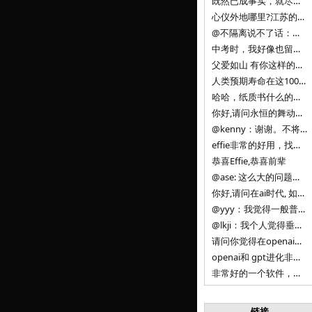
既然已成事实，就尽量接受了。 事情未能如愿已是不幸，没必要为此反复纠结来进行不必要的自我惩罚。 之前问过家里的小朋友是否想学编
心仪外地哪里?江苏的？顺其自然，全面发展才是。
@不隔离说不了话：确实，一晃三年。
中考时，我好像也留言过的，可乐好像和我们考得差不多。 一晃三年，我们江苏24年，物化生612分，女孩。 其实高考只是长跑的
父爱如山 有你这样的父亲做后盾，可乐未来的路一定会走得踏实又精彩
人类预期寿命在这100年，每2-3年增长一岁，到你们这一代大概率能到100岁，46岁还是正当年,可能不是八九点中的太阳了，但还是1
哈哈，纸质书什么的目前没有打算和计划，微信读书我不太熟悉，研究看看。目前，我只发在自己博客和起点上。关于小说内容方面，谢谢你的建议
你好,请问永恒的舞动什么时候可以出版纸质书,或者登陆微信读书.另外小说内容能不能更大气一些,不要只是局限于与一对男女的爱情和ai安
@kenny：谢谢。不将GIF显示为动图，主要是考虑到Effie本身的“极简、无干扰”的设计哲学，动图无疑是“干扰”之一。
effie非常的好用，找了很多年，终于找到这款，已经推荐给身边不少朋友使用和付费。有个小建议，文档里面是否可以增加gif的动图显示
恭喜Effie,恭喜前辈
@ase: 这么大的问题，我觉得我并没有答案。又或者说，每个人（公司）有自己的答案。
你好,请问在ai时代, 如何做软件. 是像以前那样,先构建软件的功能界面和服务,比如Office,嘀嘀打车,airbnb那样的界面
@yyy：我觉得一般普通人（非技术类以及非AI专业领域的人）会接触到的大语言模型肯定是大厂的超级模型。开源模型以后会更多被用在垂直
@lkji：我个人觉得垂直模型会自成一条发展线路的。AI 落地实际应用，一定还是垂直领域会更多。只是，垂直领域每个领域都不大，所以
请问你觉得在openai大语言模型一日千里的情况下，人们还需要去了解学习理解使用开源模型吗，还是说只需要使用openai的大语言模
openai和 gpt进化非常快， 还有垂直模型的机会吗
非常好的一个软件，恭喜。
链接