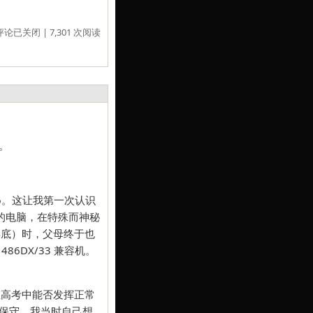
评论已关闭
| 7,301 次阅读
。
6。这让我第一次认识
的电脑，在特殊而神秘
年底）时，父母终于也
6DX/33 兼容机。
在高考中能否发挥正常
保守。我当时自己想