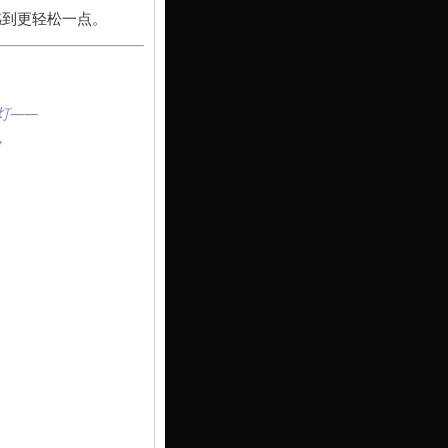
感到更轻松一点。
照灯——
，