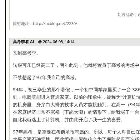
胡言乱语
|
简短地址：
http://ncblog.net/2230/
高考季看 AI
@ 2024-06-08, 14:14
又到高考季。
转眼可乐已经高二了，明年此刻，他就将置身于高考的考场中
不禁想起了97年我自己的高考。
94年，初三毕业的那个暑假，一个初中同学家里买了一台 38
到，电脑竟能进入普通家庭。以前的印象中，被称为“计算机”
的机房里，身穿白大褂的技术人员才能接触到。在高一（94
在家庭经济非常不宽裕（下岗大潮）的情形下，给我买了一台 48
自此我就迷上了计算机，并由此开启了我一生的喜爱。
97年高考，是需要在考前填报志愿的。所以，每个人对自己
水平充满不确定性，因此填报志愿往往会为了保险起见而选择