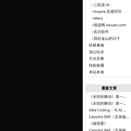
三机器 AI
Inspire 灵感写作
Mera
细选网 xixuan.com
东日软件
我在金山的日子
软硬兼施
游山玩水
可乐百事
转贴收藏
本站本身
最新文章
《永恒的舞动》第一百二十八章
《永恒的舞动》第一百二十七章
Vibe Coding：与 AI 并肩进步——言泉输入法 v0.4.1
Cassotis IME（言泉输入法）v0.3.1
《值得爱》
Cassotis IME（言泉输入法）v0.2.0