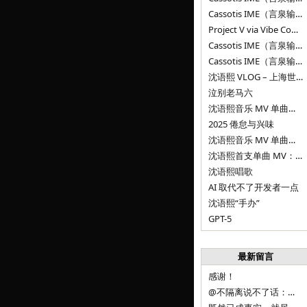
Cassotis IME（言泉输入法）v0.1.0
Project V via Vibe Coding
Cassotis IME（言泉输入法）阶段二
Cassotis IME（言泉输入法）
沈语熙 VLOG – 上海世博文化公园双子山
泣别老马六
沈语熙音乐 MV 单曲第三弹：代码与白T恤
2025 倦怠与兴味
沈语熙音乐 MV 单曲第二弹：优雅时间
沈语熙首支单曲 MV：告别的倒影
沈语熙唱歌
AI 取代不了开发者一点
沈语熙“手办”
GPT-5
最新留言
感谢！
@不隔离说不了话：浙江的