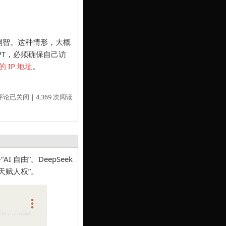
常弱智。这种情形，大概
PT，必须确保自己访
 IP 地址
。
评论已关闭
| 4,369 次阅读
 自由”。DeepSeek
天赋人权”。