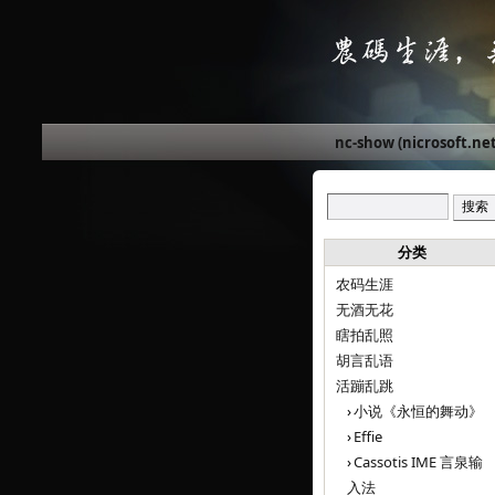
nc-show (nicrosoft.net
分类
农码生涯
无酒无花
瞎拍乱照
胡言乱语
活蹦乱跳
小说《永恒的舞动》
Effie
Cassotis IME 言泉输
入法