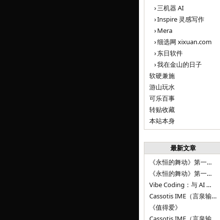
三机器 AI
Inspire 灵感写作
Mera
细选网 xixuan.com
东日软件
我在金山的日子
软硬兼施
游山玩水
可乐百事
转贴收藏
本站本身
最新文章
《永恒的舞动》第一百二十八章
《永恒的舞动》第一百二十七章
Vibe Coding：与 AI 并肩进步——言泉输入法 v0.4.1
Cassotis IME（言泉输入法）v0.3.1
《值得爱》
Cassotis IME（言泉输入法）v0.2.0