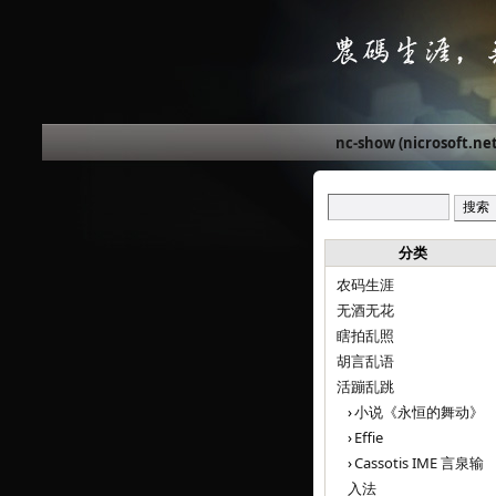
nc-show (nicrosoft.net
分类
农码生涯
无酒无花
瞎拍乱照
胡言乱语
活蹦乱跳
小说《永恒的舞动》
Effie
Cassotis IME 言泉输
入法