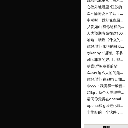
既然已成事实，就尽量接受了。 事情未能如愿已是不幸，没必要为此反复纠结来进行不必要的自我惩罚。 之前问过家里的小朋友是否想学编
心仪外地哪里?江苏的？顺其自然，全面发展才是。
@不隔离说不了话：确实，一晃三年。
中考时，我好像也留言过的，可乐好像和我们考得差不多。 一晃三年，我们江苏24年，物化生612分，女孩。 其实高考只是长跑的
父爱如山 有你这样的父亲做后盾，可乐未来的路一定会走得踏实又精彩
人类预期寿命在这100年，每2-3年增长一岁，到你们这一代大概率能到100岁，46岁还是正当年,可能不是八九点中的太阳了，但还是1
哈哈，纸质书什么的目前没有打算和计划，微信读书我不太熟悉，研究看看。目前，我只发在自己博客和起点上。关于小说内容方面，谢谢你的建议
你好,请问永恒的舞动什么时候可以出版纸质书,或者登陆微信读书.另外小说内容能不能更大气一些,不要只是局限于与一对男女的爱情和ai安
@kenny：谢谢。不将GIF显示为动图，主要是考虑到Effie本身的“极简、无干扰”的设计哲学，动图无疑是“干扰”之一。
effie非常的好用，找了很多年，终于找到这款，已经推荐给身边不少朋友使用和付费。有个小建议，文档里面是否可以增加gif的动图显示
恭喜Effie,恭喜前辈
@ase: 这么大的问题，我觉得我并没有答案。又或者说，每个人（公司）有自己的答案。
你好,请问在ai时代, 如何做软件. 是像以前那样,先构建软件的功能界面和服务,比如Office,嘀嘀打车,airbnb那样的界面
@yyy：我觉得一般普通人（非技术类以及非AI专业领域的人）会接触到的大语言模型肯定是大厂的超级模型。开源模型以后会更多被用在垂直
@lkji：我个人觉得垂直模型会自成一条发展线路的。AI 落地实际应用，一定还是垂直领域会更多。只是，垂直领域每个领域都不大，所以
请问你觉得在openai大语言模型一日千里的情况下，人们还需要去了解学习理解使用开源模型吗，还是说只需要使用openai的大语言模
openai和 gpt进化非常快， 还有垂直模型的机会吗
非常好的一个软件，恭喜。
链接