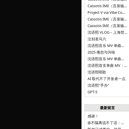
Cassotis IME（言泉输入法）v0.1.0
Project V via Vibe Coding
Cassotis IME（言泉输入法）阶段二
Cassotis IME（言泉输入法）
沈语熙 VLOG – 上海世博文化公园双子山
泣别老马六
沈语熙音乐 MV 单曲第三弹：代码与白T恤
2025 倦怠与兴味
沈语熙音乐 MV 单曲第二弹：优雅时间
沈语熙首支单曲 MV：告别的倒影
沈语熙唱歌
AI 取代不了开发者一点
沈语熙“手办”
GPT-5
最新留言
感谢！
@不隔离说不了话：浙江的