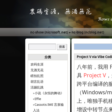
nc-show (nicrosoft.net)
»
nc-blog (ncblog.net)
Project V via Vibe Cod
分类
农码生涯
八年前，我用 Fr
无酒无花
具
Project V
，
瞎拍乱照
胡言乱语
跨平台编译的
活蹦乱跳
（Windows
小说《永恒的舞动》
Effie
上，唯独手机
Cassotis IME 言泉输
增设中转节点
入法