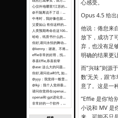
既然已成事实，就尽量接受了。 事情未能如愿已是不幸，没必要为此反复纠结来进行不必要的自我惩罚。 之前问过家里的小朋友是否想学编
心感受。
心仪外地哪里?江苏的？顺其自然，全面发展才是。
@不隔离说不了话：确实，一晃三年。
Opus 4.5
中考时，我好像也留言过的，可乐好像和我们考得差不多。 一晃三年，我们江苏24年，物化生612分，女孩。 其实高考只是长跑的
父爱如山 有你这样的父亲做后盾，可乐未来的路一定会走得踏实又精彩
他说：倦怠来自 
人类预期寿命在这100年，每2-3年增长一岁，到你们这一代大概率能到100岁，46岁还是正当年,可能不是八九点中的太阳了，但还是1
放下，成功了可
哈哈，纸质书什么的目前没有打算和计划，微信读书我不太熟悉，研究看看。目前，我只发在自己博客和起点上。关于小说内容方面，谢谢你的建议
你好,请问永恒的舞动什么时候可以出版纸质书,或者登陆微信读书.另外小说内容能不能更大气一些,不要只是局限于与一对男女的爱情和ai安
弃，也没有足
@kenny：谢谢。不将GIF显示为动图，主要是考虑到Effie本身的“极简、无干扰”的设计哲学，动图无疑是“干扰”之一。
明确的结果更让
effie非常的好用，找了很多年，终于找到这款，已经推荐给身边不少朋友使用和付费。有个小建议，文档里面是否可以增加gif的动图显示
恭喜Effie,恭喜前辈
而“兴味”则源于
@ase: 这么大的问题，我觉得我并没有答案。又或者说，每个人（公司）有自己的答案。
你好,请问在ai时代, 如何做软件. 是像以前那样,先构建软件的功能界面和服务,比如Office,嘀嘀打车,airbnb那样的界面
数’无关，跟‘
@yyy：我觉得一般普通人（非技术类以及非AI专业领域的人）会接触到的大语言模型肯定是大厂的超级模型。开源模型以后会更多被用在垂直
意了。这是一
@lkji：我个人觉得垂直模型会自成一条发展线路的。AI 落地实际应用，一定还是垂直领域会更多。只是，垂直领域每个领域都不大，所以
请问你觉得在openai大语言模型一日千里的情况下，人们还需要去了解学习理解使用开源模型吗，还是说只需要使用openai的大语言模
openai和 gpt进化非常快， 还有垂直模型的机会吗
“Effie 是
非常好的一个软件，恭喜。
小说和 MV 
来，可能不只
链接