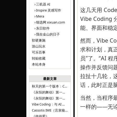
三机器 AI
这几天用 Code
Inspire 灵感写作
Mera
Vibe Codin
细选网 xixuan.com
能、界面和稳
东日软件
我在金山的日子
然而，Vibe 
软硬兼施
游山玩水
求和计划，真
可乐百事
员”了。“AI
转贴收藏
本站本身
操作并反馈问
拉扯十几轮，这
最新文章
话，此时正是
秋天的第一个版本：Cassotis IME（言泉输入法）v1.12.0
《永恒的舞动》第一百二十八章
当然，当程序
《永恒的舞动》第一百二十七章
Vibe Coding：与 AI 并肩进步——言泉输入法 v0.4.1
一样的——无论 V
Cassotis IME（言泉输入法）v0.3.1
《值得爱》