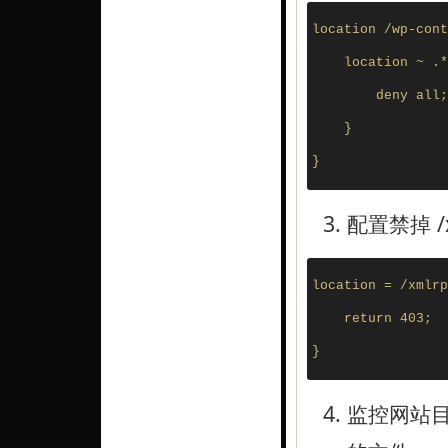
location /wp-cont
    location ~ .*
        deny all;
    }
}
配置禁掉 /x
location = /xmlrp
    return 403;
}
监控网站