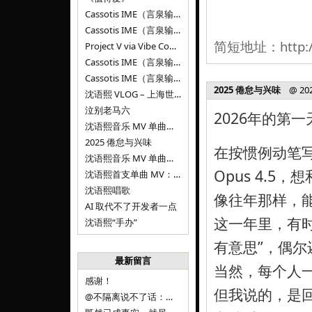
Cassotis IME（言泉输入法）v0.2.0
Cassotis IME（言泉输入法）v0.1.0
简短地址：
http:
Project V via Vibe Coding
Cassotis IME（言泉输入法）阶段二
Cassotis IME（言泉输入法）
2025 倦怠与兴味
@ 2026
沈语熙 VLOG – 上海世博文化公园双子山
泣别老马六
2026年的第
沈语熙音乐 MV 单曲第三弹：代码与白T恤
2025 倦怠与兴味
在按惯例动笔写
沈语熙音乐 MV 单曲第二弹：优雅时间
Opus 4.5
沈语熙首支单曲 MV：告别的倒影
沈语熙唱歌
像往年那样，
AI 取代不了开发者一点
这一年里，有时
沈语熙“手办”
有意思”，偶
最新留言
当然，每个人
感谢！
但我说的，是
@不隔离说不了话：浙江的