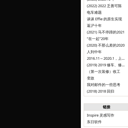
(2022) 2022 乏善可陈
电车难题
谈谈 Effie 的原生实现
返沪十年
(2021) 马不停蹄的2021
“在一起”20年
(2020) 不那么差的2020
人到中年
2016.11～2020.1，上海，Inspire
(2019) 2019 修车、修人、修房
（第一次装修）收工
变故
我对邮件的一些思考
(2018) 2018 回归
链接
Inspire 灵感写作
东日软件