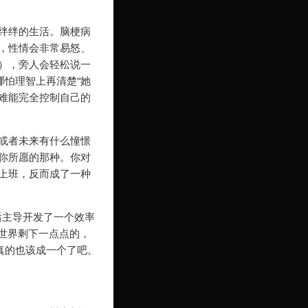
绊绊的生活。脑梗病
，性情会非常易怒、
），旁人会轻松说一
哪怕理智上再清楚“她
很难能完全控制自己的
或者未来有什么憧憬
你所愿的那种。你对
上班，反而成了一种
后主导开发了一个效率
我对世界剩下一点点的，
真的也该成一个了吧。