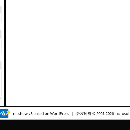
nc-show v3 based on
WordPress
| 版权所有 © 2001-2026,
nicrosof