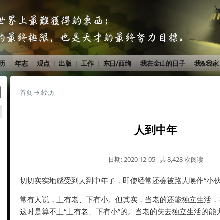
历
|
年志
|
观点
|
出版
|
工作
|
东日/西绚
|
我在金山的日子
|
我&我家
首页
→
经历
人到中年
日期: 2020-12-05 共 8,428 次阅读
切切实实地感受到人到中年了，即使经常还会被路人唤作“小伙
常有人说，上有老、下有小。但其实，当老的还能独立生活，
这时是算不上“上有老、下有小”的。当老的失去独立生活的能