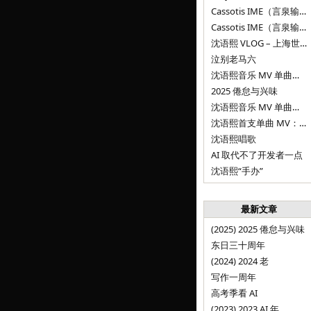
Cassotis IME（言泉输入法）阶段二
Cassotis IME（言泉输入法）
沈语熙 VLOG – 上海世博文化公园双子山
泣别老马六
沈语熙音乐 MV 单曲第三弹：代码与白T恤
2025 倦怠与兴味
沈语熙音乐 MV 单曲第二弹：优雅时间
沈语熙首支单曲 MV：告别的倒影
沈语熙唱歌
AI 取代不了开发者一点
沈语熙“手办”
最新文章
(2025) 2025 倦怠与兴味
东日三十周年
(2024) 2024 老
写作一周年
高考季看 AI
(2023) 2023 AI 年