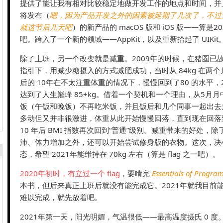
提供了能让我有相对比较稳定地做开发工作的地点和时间，并
将发布（
嗯，因为产品开发之外的因素被延期了几次了，不过
就这节后几天吧
）的新产品的 macOS 版和 iOS 版——算是
吧。跨入了一个新的领域——AppKit，以及重新拾起了 UIKit
除了上班，另一个改变就是减重。2009年的时候，在猪圈已故好友 
指引下，用减少糖摄入的方式减肥成功，当时从 84kg 在两个月
后的 10年在不太注重体重的情况下，慢慢回到了80 的水平，2
达到了人生巅峰 85+kg。借着一个契机和一个理由，从5月
饭（午饭和晚饭）不再吃米饭，并且饭后和几个同事一起出去
多动但又并非很激进，体重从此开始慢慢回落，直到现在回落到 
10 年后 BMI 指数再次回到“普通”级别。减重带来的好处，
沛、体力增加之外，还可以开始尝试修身版的衣物。这次，决
态，希望 2021年能维持在 70kg 左右（算是 flag 之一吧）。
2020年初时，有立过一个 flag
，要啃完
Essentials of Progr
本书，但后来真正上班后就没有能完成它。2021年就我目前
难以完成，就先放着吧。
2021年第一天，阳光明媚，气温很低——最高温度摄氏 0 