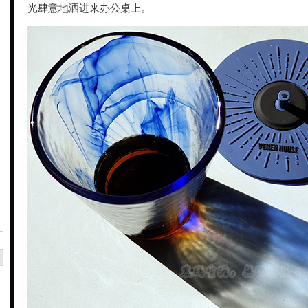
光肆意地洒进来办公桌上。