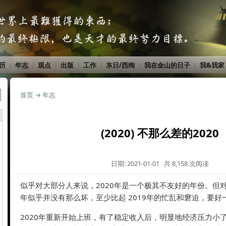
历
|
年志
|
观点
|
出版
|
工作
|
东日/西绚
|
我在金山的日子
|
我&我家
首页
→
年志
(2020) 不那么差的2020
日期: 2021-01-01 共 8,158 次阅读
似乎对大部分人来说，2020年是一个极其不友好的年份。但
年似乎并没有那么坏，至少比起 2019年的忙乱和窘迫，要好
2020年重新开始上班，有了稳定收入后，明显地经济压力小