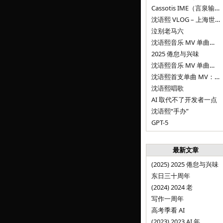
Cassotis IME（言泉输入法）
沈语熙 VLOG – 上海世博文化公园双子山
泣别老马六
沈语熙音乐 MV 单曲第三弹：代码与白T恤
2025 倦怠与兴味
沈语熙音乐 MV 单曲第二弹：优雅时间
沈语熙首支单曲 MV：告别的倒影
沈语熙唱歌
AI 取代不了开发者一点
沈语熙“手办”
GPT-5
最新文章
(2025) 2025 倦怠与兴味
东日三十周年
(2024) 2024 老
写作一周年
高考季看 AI
(2023) 2023 AI 年