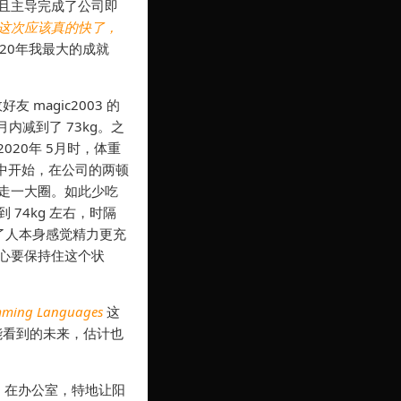
且主导完成了公司即
这次应该真的快了，
2020年我最大的成就
。
magic2003 的
内减到了 73kg。之
020年 5月时，体重
月中开始，在公司的两顿
走一大圈。如此少吃
74kg 左右，时隔
除了人本身感觉精力更充
心要保持住这个状
amming Languages
这
能看到的未来，估计也
度。在办公室，特地让阳