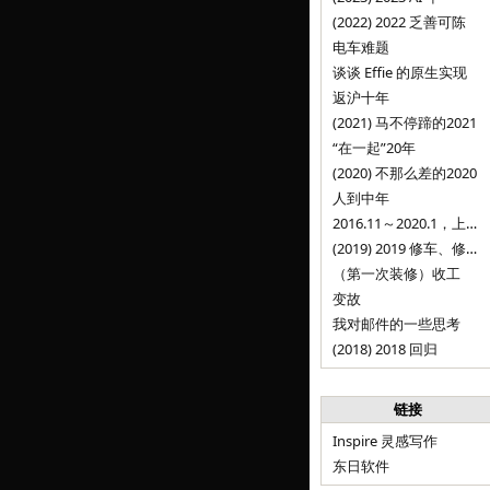
(2022) 2022 乏善可陈
电车难题
谈谈 Effie 的原生实现
返沪十年
(2021) 马不停蹄的2021
“在一起”20年
(2020) 不那么差的2020
人到中年
2016.11～2020.1，上海，Inspire
(2019) 2019 修车、修人、修房
（第一次装修）收工
变故
我对邮件的一些思考
(2018) 2018 回归
链接
Inspire 灵感写作
东日软件