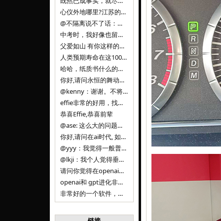
既然已成事实，就尽量接受了。 事情未能如愿已是不幸，没必要为此反复纠结来进行不必要的自我惩罚。 之前问过家里的小朋友是否想学编
心仪外地哪里?江苏的？顺其自然，全面发展才是。
@不隔离说不了话：确实，一晃三年。
中考时，我好像也留言过的，可乐好像和我们考得差不多。 一晃三年，我们江苏24年，物化生612分，女孩。 其实高考只是长跑的
父爱如山 有你这样的父亲做后盾，可乐未来的路一定会走得踏实又精彩
人类预期寿命在这100年，每2-3年增长一岁，到你们这一代大概率能到100岁，46岁还是正当年,可能不是八九点中的太阳了，但还是1
哈哈，纸质书什么的目前没有打算和计划，微信读书我不太熟悉，研究看看。目前，我只发在自己博客和起点上。关于小说内容方面，谢谢你的建议
你好,请问永恒的舞动什么时候可以出版纸质书,或者登陆微信读书.另外小说内容能不能更大气一些,不要只是局限于与一对男女的爱情和ai安
@kenny：谢谢。不将GIF显示为动图，主要是考虑到Effie本身的“极简、无干扰”的设计哲学，动图无疑是“干扰”之一。
effie非常的好用，找了很多年，终于找到这款，已经推荐给身边不少朋友使用和付费。有个小建议，文档里面是否可以增加gif的动图显示
恭喜Effie,恭喜前辈
@ase: 这么大的问题，我觉得我并没有答案。又或者说，每个人（公司）有自己的答案。
你好,请问在ai时代, 如何做软件. 是像以前那样,先构建软件的功能界面和服务,比如Office,嘀嘀打车,airbnb那样的界面
@yyy：我觉得一般普通人（非技术类以及非AI专业领域的人）会接触到的大语言模型肯定是大厂的超级模型。开源模型以后会更多被用在垂直
@lkji：我个人觉得垂直模型会自成一条发展线路的。AI 落地实际应用，一定还是垂直领域会更多。只是，垂直领域每个领域都不大，所以
请问你觉得在openai大语言模型一日千里的情况下，人们还需要去了解学习理解使用开源模型吗，还是说只需要使用openai的大语言模
openai和 gpt进化非常快， 还有垂直模型的机会吗
非常好的一个软件，恭喜。
链接