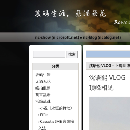
nc-show (nicrosoft.net)
»
nc-blog (ncblog.net)
沈语熙 VLOG – 上海
分类
农码生涯
沈语熙 VLOG
无酒无花
顶峰相见
瞎拍乱照
胡言乱语
活蹦乱跳
小说《永恒的舞动》
Effie
Cassotis IME 言泉输
入法