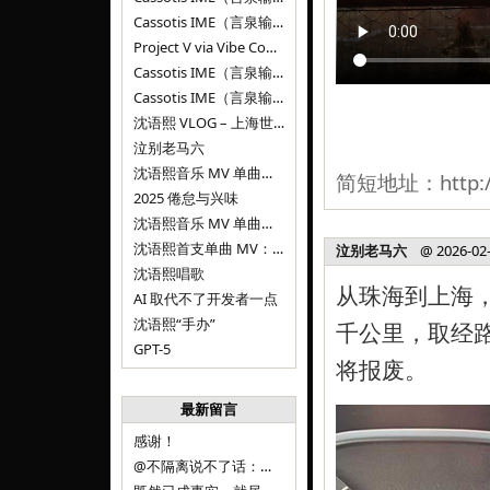
Cassotis IME（言泉输入法）v0.1.0
Project V via Vibe Coding
Cassotis IME（言泉输入法）阶段二
Cassotis IME（言泉输入法）
沈语熙 VLOG – 上海世博文化公园双子山
泣别老马六
沈语熙音乐 MV 单曲第三弹：代码与白T恤
简短地址：
http:
2025 倦怠与兴味
沈语熙音乐 MV 单曲第二弹：优雅时间
沈语熙首支单曲 MV：告别的倒影
泣别老马六
@ 2026-02-0
沈语熙唱歌
从珠海到上海，
AI 取代不了开发者一点
沈语熙“手办”
千公里，取经
GPT-5
将报废。
最新留言
感谢！
@不隔离说不了话：浙江的