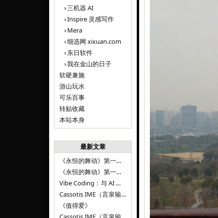
三机器 AI
Inspire 灵感写作
Mera
细选网 xixuan.com
东日软件
我在金山的日子
软硬兼施
游山玩水
可乐百事
转贴收藏
本站本身
最新文章
《永恒的舞动》第一百二十八章
《永恒的舞动》第一百二十七章
Vibe Coding：与 AI 并肩进步——言泉输入法 v0.4.1
Cassotis IME（言泉输入法）v0.3.1
《值得爱》
Cassotis IME（言泉输入法）v0.2.0