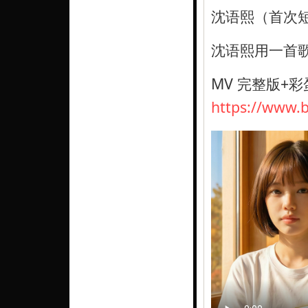
沈语熙（首次短
沈语熙用一首
MV 完整版+彩
https://www.b