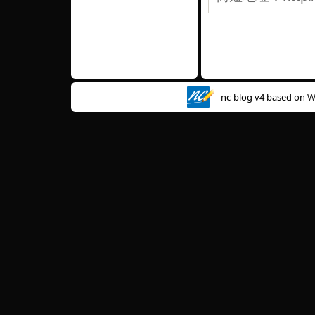
nc-blog v4 based on
W