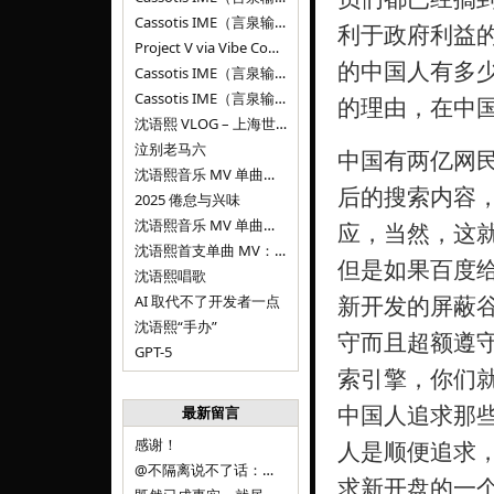
Cassotis IME（言泉输入法）v0.1.0
利于政府利益
Project V via Vibe Coding
的中国人有多
Cassotis IME（言泉输入法）阶段二
Cassotis IME（言泉输入法）
的理由，在中
沈语熙 VLOG – 上海世博文化公园双子山
泣别老马六
中国有两亿网
沈语熙音乐 MV 单曲第三弹：代码与白T恤
后的搜索内容
2025 倦怠与兴味
沈语熙音乐 MV 单曲第二弹：优雅时间
应，当然，这
沈语熙首支单曲 MV：告别的倒影
但是如果百度
沈语熙唱歌
新开发的屏蔽
AI 取代不了开发者一点
沈语熙“手办”
守而且超额遵守
GPT-5
索引擎，你们
中国人追求那
最新留言
感谢！
人是顺便追求
@不隔离说不了话：浙江的
求新开盘的一