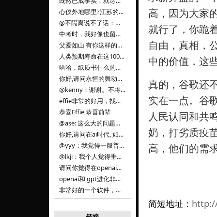
既然已成事实，就尽量接受了。 事情未能如愿已是不幸，没必要为此反复纠结来进行不必要的自我惩罚。 之前问过家里的小朋友是否想学编
高，因为大家
心仪外地哪里?江苏的？顺其自然，全面发展才是。
@不隔离说不了话：确实，一晃三年。
就行了，你跪
中考时，我好像也留言过的，可乐好像和我们考得差不多。 一晃三年，我们江苏24年，物化生612分，女孩。 其实高考只是长跑的
自由，真相，
父爱如山 有你这样的父亲做后盾，可乐未来的路一定会走得踏实又精彩
人类预期寿命在这100年，每2-3年增长一岁，到你们这一代大概率能到100岁，46岁还是正当年,可能不是八九点中的太阳了，但还是1
中的价值，这
哈哈，纸质书什么的目前没有打算和计划，微信读书我不太熟悉，研究看看。目前，我只发在自己博客和起点上。关于小说内容方面，谢谢你的建议
你好,请问永恒的舞动什么时候可以出版纸质书,或者登陆微信读书.另外小说内容能不能更大气一些,不要只是局限于与一对男女的爱情和ai安
真的，谷歌还
@kenny：谢谢。不将GIF显示为动图，主要是考虑到Effie本身的“极简、无干扰”的设计哲学，动图无疑是“干扰”之一。
实在一点。谷
effie非常的好用，找了很多年，终于找到这款，已经推荐给身边不少朋友使用和付费。有个小建议，文档里面是否可以增加gif的动图显示
恭喜Effie,恭喜前辈
人民认同和共
@ase: 这么大的问题，我觉得我并没有答案。又或者说，每个人（公司）有自己的答案。
奶，打劣质疫
你好,请问在ai时代, 如何做软件. 是像以前那样,先构建软件的功能界面和服务,比如Office,嘀嘀打车,airbnb那样的界面
@yyy：我觉得一般普通人（非技术类以及非AI专业领域的人）会接触到的大语言模型肯定是大厂的超级模型。开源模型以后会更多被用在垂直
高，他们的需
@lkji：我个人觉得垂直模型会自成一条发展线路的。AI 落地实际应用，一定还是垂直领域会更多。只是，垂直领域每个领域都不大，所以
请问你觉得在openai大语言模型一日千里的情况下，人们还需要去了解学习理解使用开源模型吗，还是说只需要使用openai的大语言模
openai和 gpt进化非常快， 还有垂直模型的机会吗
非常好的一个软件，恭喜。
简短地址：
http:/
链接