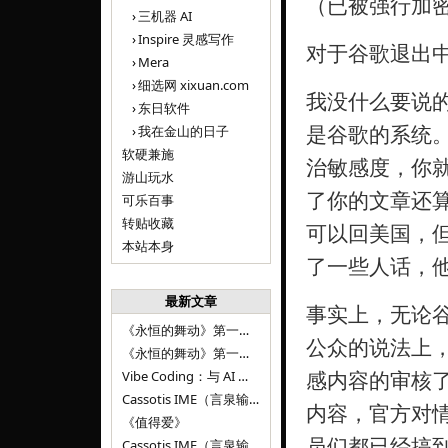
（已被强行加
三机器 AI
Inspire 灵感写作
对于谷歌退出
Mera
细选网 xixuan.com
我没什么要说
东日软件
是谷歌的系统
我在金山的日子
软硬兼施
治敏感度，你
游山玩水
了你的文章还
可乐百事
转贴收藏
可以回美国，
本站本身
了一些人话，
最新文章
事实上，无论
《永恒的舞动》第一百二十八章
公众的说法上
《永恒的舞动》第一百二十七章
感内容的审核
Vibe Coding：与 AI 并肩进步——言泉输入法 v0.4.1
Cassotis IME（言泉输入法）v0.3.1
内容，官方对
《值得爱》
员们都已经搞
Cassotis IME（言泉输入法）v0.2.0