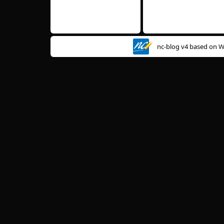
nc-blog v4 based on
W