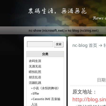
nc-show (nicrosoft.net)
»
nc-blog (ncblog.net)
nc-blog 首页
→
分类
农码生涯
无酒无花
瞎拍乱照
胡言乱语
日期:
活蹦乱跳
小说《永恒的舞动》
原文地址：
Effie
http://blog.s
Cassotis IME 言泉输
入法