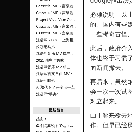
google作
Cassotis IME（言泉输入法）v0.2.0
Cassotis IME（言泉输入法）v0.1.0
必须说明，以
Project V via Vibe Coding
的。国内有些
Cassotis IME（言泉输入法）阶段二
一些稀奇古怪
Cassotis IME（言泉输入法）
沈语熙 VLOG – 上海世博文化公园双子山
泣别老马六
此后，政府介入
沈语熙音乐 MV 单曲第三弹：代码与白T恤
体也终于习惯了
2025 倦怠与兴味
面新闻撤去。
沈语熙音乐 MV 单曲第二弹：优雅时间
沈语熙首支单曲 MV：告别的倒影
再后来，虽然g
沈语熙唱歌
AI 取代不了开发者一点
会一次一次试图
沈语熙“手办”
对立起来。
最新留言
由于翻来覆去地
感谢！
作。但早已经
@不隔离说不了话：浙江的