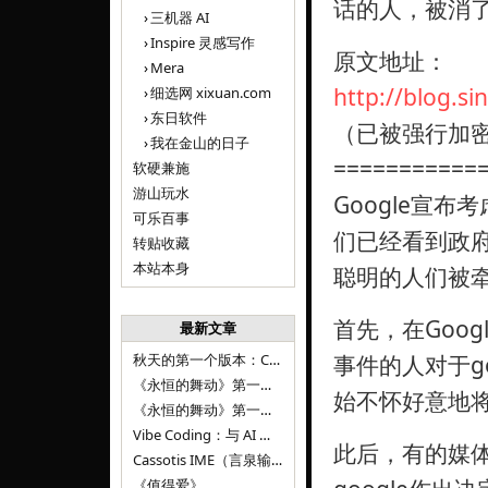
话的人，被消
三机器 AI
Inspire 灵感写作
原文地址：
Mera
http://blog.s
细选网 xixuan.com
东日软件
（已被强行加
我在金山的日子
===========
软硬兼施
游山玩水
Google宣
可乐百事
们已经看到政
转贴收藏
本站本身
聪明的人们被
首先，在Goo
最新文章
秋天的第一个版本：Cassotis IME（言泉输入法）v1.12.0
事件的人对于g
《永恒的舞动》第一百二十八章
始不怀好意地将
《永恒的舞动》第一百二十七章
Vibe Coding：与 AI 并肩进步——言泉输入法 v0.4.1
此后，有的媒
Cassotis IME（言泉输入法）v0.3.1
《值得爱》