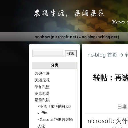
nc-show (nicrosoft.net)
»
nc-blog (ncblog.net)
nc-blog 首页
→
分类
农码生涯
转帖：再谈
无酒无花
瞎拍乱照
胡言乱语
活蹦乱跳
日期:
小说《永恒的舞动》
Effie
Cassotis IME 言泉输
nicrosof
入法