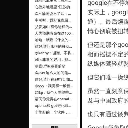
既然已成事实，就尽量接受了。 事情未能如愿已是不幸，没必要为此反复纠结来进行不必要的自我惩罚。 之前问过家里的小朋友是否想学编
google在
心仪外地哪里?江苏的？顺其自然，全面发展才是。
实际上，goo
@不隔离说不了话：确实，一晃三年。
中考时，我好像也留言过的，可乐好像和我们考得差不多。 一晃三年，我们江苏24年，物化生612分，女孩。 其实高考只是长跑的
通）。最后烦躁
父爱如山 有你这样的父亲做后盾，可乐未来的路一定会走得踏实又精彩
情心彻底被扭转
人类预期寿命在这100年，每2-3年增长一岁，到你们这一代大概率能到100岁，46岁还是正当年,可能不是八九点中的太阳了，但还是1
哈哈，纸质书什么的目前没有打算和计划，微信读书我不太熟悉，研究看看。目前，我只发在自己博客和起点上。关于小说内容方面，谢谢你的建议
但还是那个go
你好,请问永恒的舞动什么时候可以出版纸质书,或者登陆微信读书.另外小说内容能不能更大气一些,不要只是局限于与一对男女的爱情和ai安
相而摇摆不定
@kenny：谢谢。不将GIF显示为动图，主要是考虑到Effie本身的“极简、无干扰”的设计哲学，动图无疑是“干扰”之一。
effie非常的好用，找了很多年，终于找到这款，已经推荐给身边不少朋友使用和付费。有个小建议，文档里面是否可以增加gif的动图显示
纵媒体驾轻就
恭喜Effie,恭喜前辈
@ase: 这么大的问题，我觉得我并没有答案。又或者说，每个人（公司）有自己的答案。
但它们唯一操纵
你好,请问在ai时代, 如何做软件. 是像以前那样,先构建软件的功能界面和服务,比如Office,嘀嘀打车,airbnb那样的界面
@yyy：我觉得一般普通人（非技术类以及非AI专业领域的人）会接触到的大语言模型肯定是大厂的超级模型。开源模型以后会更多被用在垂直
虽然一直刻意保
@lkji：我个人觉得垂直模型会自成一条发展线路的。AI 落地实际应用，一定还是垂直领域会更多。只是，垂直领域每个领域都不大，所以
请问你觉得在openai大语言模型一日千里的情况下，人们还需要去了解学习理解使用开源模型吗，还是说只需要使用openai的大语言模
及与中国政府
openai和 gpt进化非常快， 还有垂直模型的机会吗
非常好的一个软件，恭喜。
也只有通过谈
Google所
链接