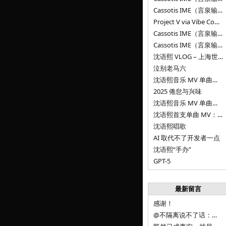
Cassotis IME（言泉输入法）v0.1.0
Project V via Vibe Coding
Cassotis IME（言泉输入法）阶段二
Cassotis IME（言泉输入法）
沈语熙 VLOG – 上海世博文化公园双子山
泣别老马六
沈语熙音乐 MV 单曲第三弹：代码与白T恤
2025 倦怠与兴味
沈语熙音乐 MV 单曲第二弹：优雅时间
沈语熙首支单曲 MV：告别的倒影
沈语熙唱歌
AI 取代不了开发者一点
沈语熙“手办”
GPT-5
最新留言
感谢！
@不隔离说不了话：浙江的