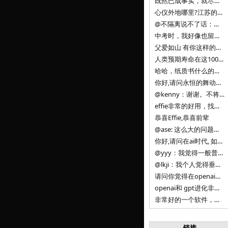
既然已成事实，就尽量接受了。 事情未能如愿已是不幸，没必要为此反复纠结来进行不必要的自我惩罚。 之前问过家里的小朋友是否想学编
心仪外地哪里?江苏的？顺其自然，全面发展才是。
@不隔离说不了话：确实，一晃三年。
中考时，我好像也留言过的，可乐好像和我们考得差不多。 一晃三年，我们江苏24年，物化生612分，女孩。 其实高考只是长跑的
父爱如山 有你这样的父亲做后盾，可乐未来的路一定会走得踏实又精彩
人类预期寿命在这100年，每2-3年增长一岁，到你们这一代大概率能到100岁，46岁还是正当年,可能不是八九点中的太阳了，但还是1
哈哈，纸质书什么的目前没有打算和计划，微信读书我不太熟悉，研究看看。目前，我只发在自己博客和起点上。关于小说内容方面，谢谢你的建议
你好,请问永恒的舞动什么时候可以出版纸质书,或者登陆微信读书.另外小说内容能不能更大气一些,不要只是局限于与一对男女的爱情和ai安
@kenny：谢谢。不将GIF显示为动图，主要是考虑到Effie本身的“极简、无干扰”的设计哲学，动图无疑是“干扰”之一。
effie非常的好用，找了很多年，终于找到这款，已经推荐给身边不少朋友使用和付费。有个小建议，文档里面是否可以增加gif的动图显示
恭喜Effie,恭喜前辈
@ase: 这么大的问题，我觉得我并没有答案。又或者说，每个人（公司）有自己的答案。
你好,请问在ai时代, 如何做软件. 是像以前那样,先构建软件的功能界面和服务,比如Office,嘀嘀打车,airbnb那样的界面
@yyy：我觉得一般普通人（非技术类以及非AI专业领域的人）会接触到的大语言模型肯定是大厂的超级模型。开源模型以后会更多被用在垂直
@lkji：我个人觉得垂直模型会自成一条发展线路的。AI 落地实际应用，一定还是垂直领域会更多。只是，垂直领域每个领域都不大，所以
请问你觉得在openai大语言模型一日千里的情况下，人们还需要去了解学习理解使用开源模型吗，还是说只需要使用openai的大语言模
openai和 gpt进化非常快， 还有垂直模型的机会吗
非常好的一个软件，恭喜。
链接