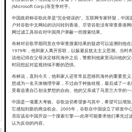
(Microsoft Corp.)等竞争对手。
中国政府称谷歌此举是“完全错误的”。互联网专家怀疑，中国
户对谷歌中文网站的访问转到香港。尽管谷歌没有审查香港网
网过滤工具却在对中国用户屏蔽一些搜索结果。
布林对谷歌早期同意在华审查搜索结果的疑虑可以追溯到他在
1979年，他和家人离开苏联，以躲避反犹太主义思潮。当时
说他记得在父母决定移民海外之后，警察到他家里讯问他的父
时回想起对监视持续不断的恐惧。
布林说，直到今天，他和家人还常常反思移民海外的重要意义
想成为一名天体物理学家，不过由于种族歧视，最后成了一名
受着追逐自己创业梦想的自由。他的父亲成了马里兰大学的一
中国是一项重大考验。谷歌迫切希望参与其中，希望可以增加
它感知到新的商业机会。2005年，谷歌在中国设立了研发中
否应该在中国开设一个搜索引擎──此举可能要求他们事先过
认为反动的内容。