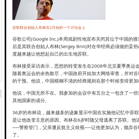
谷歌联合创始人布林在2月份的一个讨论会上
谷歌公司(Google Inc.)本周戏剧性地宣布关闭其位于中国
后是其联合创始人布林(Sergey Brin)对在华经商必须做的
度越来越让他想起自己的出生地苏联。
布林接受采访表示，思想的转变发生在2008年北京夏季奥运
随着奥运会的余热散尽，中国政府开始加大网络审查，并对谷
的干预。他说，中国模糊不清的经商规则在那个时候变得更加
他说，中国无所不在。我参加的会议中有五分之一包含了一些
其他国家的成分。
36岁的布林说，越来越多的迹象显示中国在实施他记忆中苏
是让他改变主意的原因。布林在6岁时随父母逃离了苏联。他
──警察登门，父亲遭反犹主义歧视──让他更加认为，抛弃谷
了。