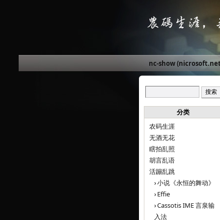
nc-show (nicrosoft.net
分类
农码生涯
无酒无花
瞎拍乱照
胡言乱语
活蹦乱跳
小说《永恒的舞动》
Effie
Cassotis IME 言泉输
入法