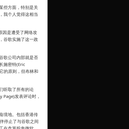
某些方面，特别是关
，我个人觉得这相当
原因是遭受了网络攻
，谷歌实施了这一政
谷歌公司内部就是否
密特(Eric
行它的原则，但布林和
们听取了所有的论
 Page)发表评论时，
险境地。包括香港传
作伙伴停止了与谷歌之间
工在盘算投奔微软