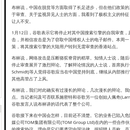
布林说，中国在脱贫等方面取得了长足进步，但在他们政策的
于审查、关于监视异见人士的方面，我看到了极权主义的特征
让人不安。
1月12日，谷歌表示它将停止对其中国搜索引擎的自我审查，
击，并相信攻击是为了窃取中国维权人士的电子邮件。本周一
策，将其搜索引擎的大陆用户转到无需审查的香港站点。
布林说，网络攻击是压断骆驼脊背的稻草。知情人士说，随后
停止审查展开了激烈辩论。了解辩论情况的人士说，首席执行长施
Schmidt)等人觉得谷歌应当在中国坚持到底，继续从内部推
其他高管占了上风。
布林说，我们对此确实有过漫长的辩论，几次漫长的辩论。我
点。当记者问及可否联系施密特和谷歌另一位创始人佩奇(Larry
谷歌发言人说布林讲的话代表了整个公司。
谷歌接下来在中国会怎样，目前还不清楚。它的业务已陷入危
媒公司TOM集团有限公司(TOM Group Ltd)在内的一些合
的搜索协议，理由是它们要遵守中国法律。据招聘人员称，员