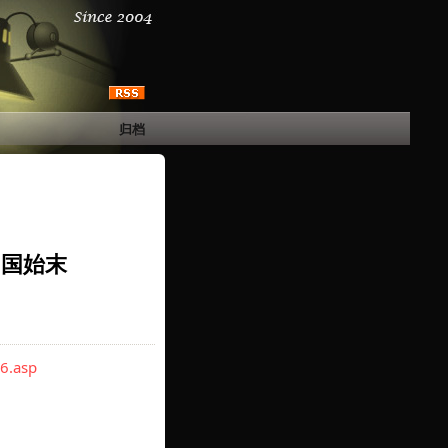
归档
中国始末
6.asp