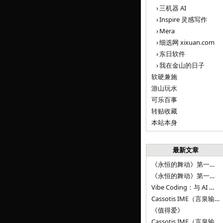
三机器 AI
Inspire 灵感写作
Mera
细选网 xixuan.com
东日软件
我在金山的日子
软硬兼施
游山玩水
可乐百事
转贴收藏
本站本身
最新文章
《永恒的舞动》第一百二十八章
《永恒的舞动》第一百二十七章
Vibe Coding：与 AI 并肩进步——言泉输入法 v0.4.1
Cassotis IME（言泉输入法）v0.3.1
《值得爱》
Cassotis IME（言泉输入法）v0.2.0