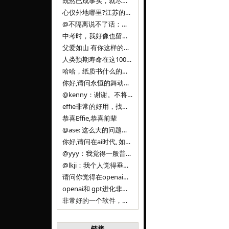
既然已成事实，就尽量接受了。 事情未能如愿已是不幸，没必要为此反复纠结来进行不必要的自我惩罚。 之前问过家里的小朋友是否想学编
心仪外地哪里?江苏的？顺其自然，全面发展才是。
@不隔离说不了话：确实，一晃三年。
中考时，我好像也留言过的，可乐好像和我们考得差不多。 一晃三年，我们江苏24年，物化生612分，女孩。 其实高考只是长跑的
父爱如山 有你这样的父亲做后盾，可乐未来的路一定会走得踏实又精彩
人类预期寿命在这100年，每2-3年增长一岁，到你们这一代大概率能到100岁，46岁还是正当年,可能不是八九点中的太阳了，但还是1
哈哈，纸质书什么的目前没有打算和计划，微信读书我不太熟悉，研究看看。目前，我只发在自己博客和起点上。关于小说内容方面，谢谢你的建议
你好,请问永恒的舞动什么时候可以出版纸质书,或者登陆微信读书.另外小说内容能不能更大气一些,不要只是局限于与一对男女的爱情和ai安
@kenny：谢谢。不将GIF显示为动图，主要是考虑到Effie本身的“极简、无干扰”的设计哲学，动图无疑是“干扰”之一。
effie非常的好用，找了很多年，终于找到这款，已经推荐给身边不少朋友使用和付费。有个小建议，文档里面是否可以增加gif的动图显示
恭喜Effie,恭喜前辈
@ase: 这么大的问题，我觉得我并没有答案。又或者说，每个人（公司）有自己的答案。
你好,请问在ai时代, 如何做软件. 是像以前那样,先构建软件的功能界面和服务,比如Office,嘀嘀打车,airbnb那样的界面
@yyy：我觉得一般普通人（非技术类以及非AI专业领域的人）会接触到的大语言模型肯定是大厂的超级模型。开源模型以后会更多被用在垂直
@lkji：我个人觉得垂直模型会自成一条发展线路的。AI 落地实际应用，一定还是垂直领域会更多。只是，垂直领域每个领域都不大，所以
请问你觉得在openai大语言模型一日千里的情况下，人们还需要去了解学习理解使用开源模型吗，还是说只需要使用openai的大语言模
openai和 gpt进化非常快， 还有垂直模型的机会吗
非常好的一个软件，恭喜。
链接