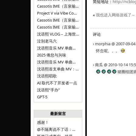
简短地址：
http://ncblo
Cassotis IME（言泉输入法）v0.1.0
Project V via Vibe Coding
«
我也进入网络游戏了～
Cassotis IME（言泉输入法）阶段二
Cassotis IME（言泉输入法）
沈语熙 VLOG – 上海世博文化公园双子山
评论
泣别老马六
› morphia @ 2007-09-04
沈语熙音乐 MV 单曲第三弹：代码与白T恤
怀念呢。。。
2025 倦怠与兴味
沈语熙音乐 MV 单曲第二弹：优雅时间
› 南瓜 @ 2010-10-14 15:
沈语熙首支单曲 MV：告别的倒影
猪圈组团
沈语熙唱歌
AI 取代不了开发者一点
沈语熙“手办”
GPT-5
最新留言
感谢！
@不隔离说不了话：浙江的