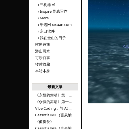
三机器 AI
Inspire 灵感写作
Mera
细选网 xixuan.com
东日软件
我在金山的日子
软硬兼施
游山玩水
可乐百事
转贴收藏
本站本身
最新文章
《永恒的舞动》第一百二十八章
《永恒的舞动》第一百二十七章
Vibe Coding：与 AI 并肩进步——言泉输入法 v0.4.1
Cassotis IME（言泉输入法）v0.3.1
《值得爱》
Cassotis IME（言泉输入法）v0.2.0