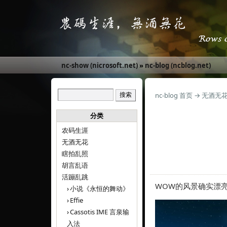
nc-show (nicrosoft.net)
»
nc-blog (ncblog.net)
nc-blog 首页
→
无酒无
分类
农码生涯
无酒无花
瞎拍乱照
胡言乱语
活蹦乱跳
WOW的风景确实漂
小说《永恒的舞动》
Effie
Cassotis IME 言泉输
入法