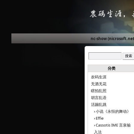
nc-show (nicrosoft.net
分类
农码生涯
无酒无花
瞎拍乱照
胡言乱语
活蹦乱跳
小说《永恒的舞动》
Effie
Cassotis IME 言泉输
入法