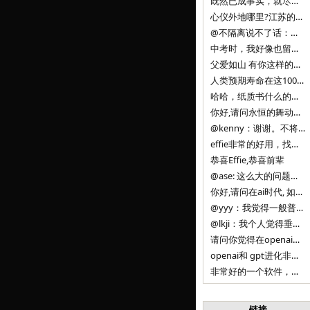
既然已成事实，就尽量接受了。 事情未能如愿已是不幸，没必要为此反复纠结来进行不必要的自我惩罚。 之前问过家里的小朋友是否想学编
心仪外地哪里?江苏的？顺其自然，全面发展才是。
@不隔离说不了话：确实，一晃三年。
中考时，我好像也留言过的，可乐好像和我们考得差不多。 一晃三年，我们江苏24年，物化生612分，女孩。 其实高考只是长跑的
父爱如山 有你这样的父亲做后盾，可乐未来的路一定会走得踏实又精彩
人类预期寿命在这100年，每2-3年增长一岁，到你们这一代大概率能到100岁，46岁还是正当年,可能不是八九点中的太阳了，但还是1
哈哈，纸质书什么的目前没有打算和计划，微信读书我不太熟悉，研究看看。目前，我只发在自己博客和起点上。关于小说内容方面，谢谢你的建议
你好,请问永恒的舞动什么时候可以出版纸质书,或者登陆微信读书.另外小说内容能不能更大气一些,不要只是局限于与一对男女的爱情和ai安
@kenny：谢谢。不将GIF显示为动图，主要是考虑到Effie本身的“极简、无干扰”的设计哲学，动图无疑是“干扰”之一。
effie非常的好用，找了很多年，终于找到这款，已经推荐给身边不少朋友使用和付费。有个小建议，文档里面是否可以增加gif的动图显示
恭喜Effie,恭喜前辈
@ase: 这么大的问题，我觉得我并没有答案。又或者说，每个人（公司）有自己的答案。
你好,请问在ai时代, 如何做软件. 是像以前那样,先构建软件的功能界面和服务,比如Office,嘀嘀打车,airbnb那样的界面
@yyy：我觉得一般普通人（非技术类以及非AI专业领域的人）会接触到的大语言模型肯定是大厂的超级模型。开源模型以后会更多被用在垂直
@lkji：我个人觉得垂直模型会自成一条发展线路的。AI 落地实际应用，一定还是垂直领域会更多。只是，垂直领域每个领域都不大，所以
请问你觉得在openai大语言模型一日千里的情况下，人们还需要去了解学习理解使用开源模型吗，还是说只需要使用openai的大语言模
openai和 gpt进化非常快， 还有垂直模型的机会吗
非常好的一个软件，恭喜。
链接