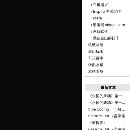
三机器 AI
Inspire 灵感写作
Mera
细选网 xixuan.com
东日软件
我在金山的日子
软硬兼施
游山玩水
可乐百事
转贴收藏
本站本身
最新文章
《永恒的舞动》第一百二十八章
《永恒的舞动》第一百二十七章
Vibe Coding：与 AI 并肩进步——言泉输入法 v0.4.1
Cassotis IME（言泉输入法）v0.3.1
《值得爱》
Cassotis IME（言泉输入法）v0.2.0