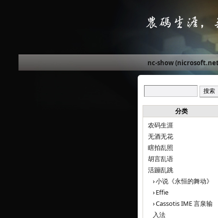
nc-show (nicrosoft.net
分类
农码生涯
无酒无花
瞎拍乱照
胡言乱语
活蹦乱跳
小说《永恒的舞动》
Effie
Cassotis IME 言泉输
入法