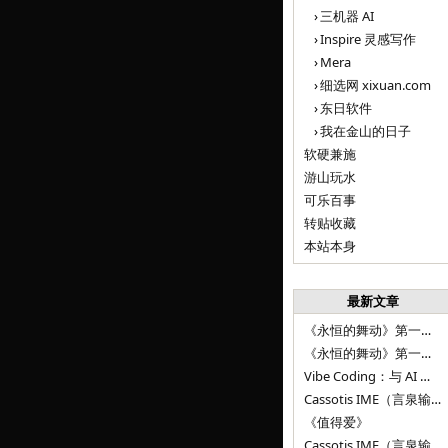
三机器 AI
Inspire 灵感写作
Mera
细选网 xixuan.com
东日软件
我在金山的日子
软硬兼施
游山玩水
可乐百事
转贴收藏
本站本身
最新文章
《永恒的舞动》第一百二十八章
《永恒的舞动》第一百二十七章
Vibe Coding：与 AI 并肩进步——言泉输入法 v0.4.1
Cassotis IME（言泉输入法）v0.3.1
《值得爱》
Cassotis IME（言泉输入法）v0.2.0