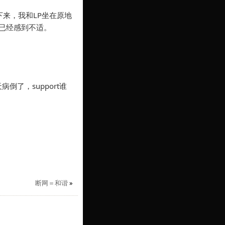
下来，我和LP坐在原地
已经感到不适。
了，support谁
断网＝和谐
»