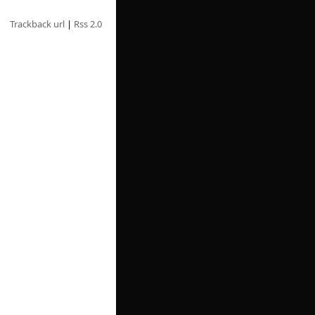
Trackback url
|
Rss 2.0