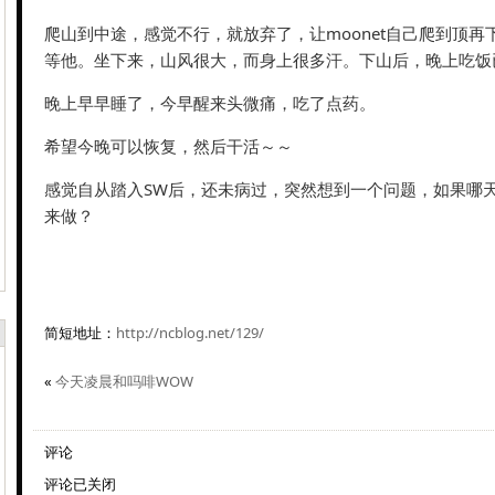
爬山到中途，感觉不行，就放弃了，让moonet自己爬到顶再
等他。坐下来，山风很大，而身上很多汗。下山后，晚上吃饭
晚上早早睡了，今早醒来头微痛，吃了点药。
希望今晚可以恢复，然后干活～～
感觉自从踏入SW后，还未病过，突然想到一个问题，如果哪天病倒
来做？
简短地址：
http://ncblog.net/129/
«
今天凌晨和吗啡WOW
评论
评论已关闭