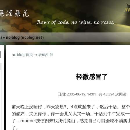
)
»
nc-blog (ncblog.net)
nc-blog 首页
→
农码生涯
轻微感冒了
日期: 2005-06-19, 14:01 共 43,394 次阅读
前天晚上没睡好，昨天凌晨3、4点就起来了，然后干活。整
的怨妇，哭哭停停，停一会儿又大哭一场。干活到中午完成一
了，moonet按惯例来找我们爬山，感觉自己可能会吃不消爬
了。