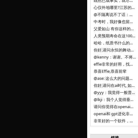
既然已成事实，就尽量接受了。 事情未能如愿已是不幸，没必要为此反复纠结来进行不必要的自我惩罚。 之前问过家里的小朋友是否想学编
心仪外地哪里?江苏的？顺其自然，全面发展才是。
@不隔离说不了话：确实，一晃三年。
中考时，我好像也留言过的，可乐好像和我们考得差不多。 一晃三年，我们江苏24年，物化生612分，女孩。 其实高考只是长跑的
父爱如山 有你这样的父亲做后盾，可乐未来的路一定会走得踏实又精彩
人类预期寿命在这100年，每2-3年增长一岁，到你们这一代大概率能到100岁，46岁还是正当年,可能不是八九点中的太阳了，但还是1
哈哈，纸质书什么的目前没有打算和计划，微信读书我不太熟悉，研究看看。目前，我只发在自己博客和起点上。关于小说内容方面，谢谢你的建议
你好,请问永恒的舞动什么时候可以出版纸质书,或者登陆微信读书.另外小说内容能不能更大气一些,不要只是局限于与一对男女的爱情和ai安
@kenny：谢谢。不将GIF显示为动图，主要是考虑到Effie本身的“极简、无干扰”的设计哲学，动图无疑是“干扰”之一。
effie非常的好用，找了很多年，终于找到这款，已经推荐给身边不少朋友使用和付费。有个小建议，文档里面是否可以增加gif的动图显示
恭喜Effie,恭喜前辈
@ase: 这么大的问题，我觉得我并没有答案。又或者说，每个人（公司）有自己的答案。
你好,请问在ai时代, 如何做软件. 是像以前那样,先构建软件的功能界面和服务,比如Office,嘀嘀打车,airbnb那样的界面
@yyy：我觉得一般普通人（非技术类以及非AI专业领域的人）会接触到的大语言模型肯定是大厂的超级模型。开源模型以后会更多被用在垂直
@lkji：我个人觉得垂直模型会自成一条发展线路的。AI 落地实际应用，一定还是垂直领域会更多。只是，垂直领域每个领域都不大，所以
请问你觉得在openai大语言模型一日千里的情况下，人们还需要去了解学习理解使用开源模型吗，还是说只需要使用openai的大语言模
openai和 gpt进化非常快， 还有垂直模型的机会吗
非常好的一个软件，恭喜。
链接