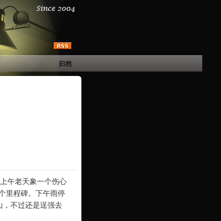
归档
个上午老天象一个伤心
个里程碑。下午雨停
山，不过还是逞强去