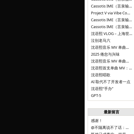
Cassotis IME（言泉输入法）v0.1.0
Project V via Vibe Coding
Cassotis IME（言泉输入法）阶段二
Cassotis IME（言泉输入法）
沈语熙 VLOG – 上海世博文化公园双子山
泣别老马六
沈语熙音乐 MV 单曲第三弹：代码与白T恤
2025 倦怠与兴味
沈语熙音乐 MV 单曲第二弹：优雅时间
沈语熙首支单曲 MV：告别的倒影
沈语熙唱歌
AI 取代不了开发者一点
沈语熙“手办”
GPT-5
最新留言
感谢！
@不隔离说不了话：浙江的