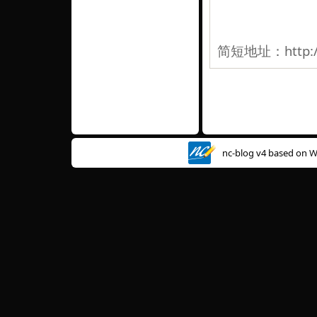
简短地址：
http:
nc-blog v4 based on
W