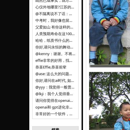
既然已成事实，就尽量接受了。 事情未能如愿已是不幸，没必要为此反复纠结来进行不必要的自我惩罚。 之前问过家里的小朋友是否想学编
心仪外地哪里?江苏的？顺其自然，全面发展才是。
@不隔离说不了话：确实，一晃三年。
中考时，我好像也留言过的，可乐好像和我们考得差不多。 一晃三年，我们江苏24年，物化生612分，女孩。 其实高考只是长跑的
父爱如山 有你这样的父亲做后盾，可乐未来的路一定会走得踏实又精彩
人类预期寿命在这100年，每2-3年增长一岁，到你们这一代大概率能到100岁，46岁还是正当年,可能不是八九点中的太阳了，但还是1
哈哈，纸质书什么的目前没有打算和计划，微信读书我不太熟悉，研究看看。目前，我只发在自己博客和起点上。关于小说内容方面，谢谢你的建议
你好,请问永恒的舞动什么时候可以出版纸质书,或者登陆微信读书.另外小说内容能不能更大气一些,不要只是局限于与一对男女的爱情和ai安
@kenny：谢谢。不将GIF显示为动图，主要是考虑到Effie本身的“极简、无干扰”的设计哲学，动图无疑是“干扰”之一。
effie非常的好用，找了很多年，终于找到这款，已经推荐给身边不少朋友使用和付费。有个小建议，文档里面是否可以增加gif的动图显示
恭喜Effie,恭喜前辈
@ase: 这么大的问题，我觉得我并没有答案。又或者说，每个人（公司）有自己的答案。
你好,请问在ai时代, 如何做软件. 是像以前那样,先构建软件的功能界面和服务,比如Office,嘀嘀打车,airbnb那样的界面
@yyy：我觉得一般普通人（非技术类以及非AI专业领域的人）会接触到的大语言模型肯定是大厂的超级模型。开源模型以后会更多被用在垂直
@lkji：我个人觉得垂直模型会自成一条发展线路的。AI 落地实际应用，一定还是垂直领域会更多。只是，垂直领域每个领域都不大，所以
请问你觉得在openai大语言模型一日千里的情况下，人们还需要去了解学习理解使用开源模型吗，还是说只需要使用openai的大语言模
openai和 gpt进化非常快， 还有垂直模型的机会吗
非常好的一个软件，恭喜。
链接