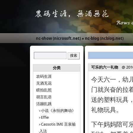
nc-show (nicrosoft.net)
»
nc-blog (ncblog.net)
可乐的六一礼物
@ 2010-
分类
农码生涯
今天六一，幼
无酒无花
门就兴奋的拉着
瞎拍乱照
胡言乱语
送的塑料玩具
活蹦乱跳
礼物玩具。
小说《永恒的舞动》
Effie
下午妈妈陪可
Cassotis IME 言泉输
入法