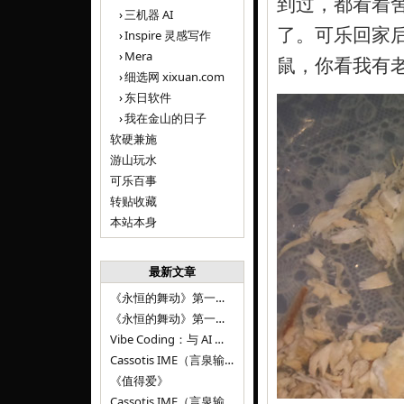
到过，都看着
三机器 AI
了。可乐回家
Inspire 灵感写作
Mera
鼠，你看我有
细选网 xixuan.com
东日软件
我在金山的日子
软硬兼施
游山玩水
可乐百事
转贴收藏
本站本身
最新文章
《永恒的舞动》第一百二十八章
《永恒的舞动》第一百二十七章
Vibe Coding：与 AI 并肩进步——言泉输入法 v0.4.1
Cassotis IME（言泉输入法）v0.3.1
《值得爱》
Cassotis IME（言泉输入法）v0.2.0