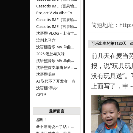
Cassotis IME（言泉输入法）v0.1.0
Project V via Vibe Coding
Cassotis IME（言泉输入法）阶段二
简短地址：
http:
Cassotis IME（言泉输入法）
沈语熙 VLOG – 上海世博文化公园双子山
泣别老马六
可乐出生的第1120天
@ 2
沈语熙音乐 MV 单曲第三弹：代码与白T恤
2025 倦怠与兴味
前几天在麦当
沈语熙音乐 MV 单曲第二弹：优雅时间
报，说“玩具玩
沈语熙首支单曲 MV：告别的倒影
没有玩具送”。
沈语熙唱歌
AI 取代不了开发者一点
上面写了，申～
沈语熙“手办”
GPT-5
最新留言
感谢！
@不隔离说不了话：浙江的