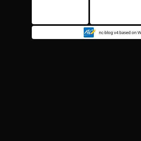
nc-blog v4 based on
W