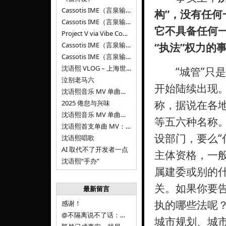
Cassotis IME（言泉输入法）v0.2.0
构”，没有任何
Cassotis IME（言泉输入法）v0.1.0
它不具备任何
Project V via Vibe Coding
Cassotis IME（言泉输入法）阶段二
“执法”权力的
Cassotis IME（言泉输入法）
沈语熙 VLOG – 上海世博文化公园双子山
“城管”只是各
泣别老马六
开始陆续出现
沈语熙音乐 MV 单曲第三弹：代码与白T恤
称，据说在各
2025 倦怠与兴味
沈语熙音乐 MV 单曲第二弹：优雅时间
等五六种名称
沈语熙首支单曲 MV：告别的倒影
设部门，要么“
沈语熙唱歌
AI 取代不了开发者一点
主体资格，一
沈语熙“手办”
属建委或别的
关。如果你要告
最新留言
执的哪些法呢
感谢！
@不隔离说不了话：浙江的
城市规划、城