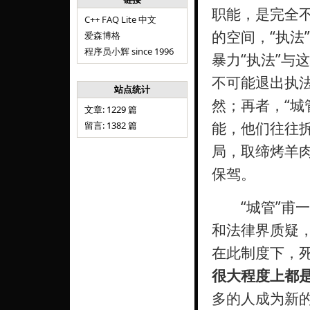
职能，是完全不
C++ FAQ Lite 中文
的空间，“执法
爱森博格
程序员小辉 since 1996
暴力“执法”与
不可能退出执
站点统计
然；再者，“城
文章: 1229 篇
能，他们往往
留言: 1382 篇
局，取缔烤羊
保驾。
“城管”甫一
和法律界质疑
在此制度下，
很大程度上都
多的人成为新