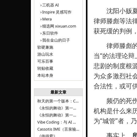
三机器 AI
沈阳小贩夏俊
Inspire 灵感写作
Mera
律师滕彪等法
细选网 xixuan.com
获死缓的判例
东日软件
我在金山的日子
律师滕彪的辩
软硬兼施
游山玩水
当“的法理论辩
可乐百事
悲剧的制度根源
转贴收藏
为众多激烈社会
本站本身
合法性，或可
最新文章
频仍的死伤大
秋天的第一个版本：Cassotis IME（言泉输入法）v1.12.0
《永恒的舞动》第一百二十八章
机构是什么来
《永恒的舞动》第一百二十七章
为“城管”者，
Vibe Coding：与 AI 并肩进步——言泉输入法 v0.4.1
Cassotis IME（言泉输入法）v0.3.1
事实上，
《值得爱》