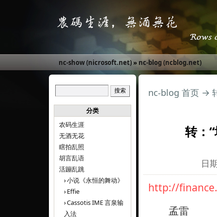
nc-show (nicrosoft.net)
»
nc-blog (ncblog.net)
nc-blog 首页
→
分类
农码生涯
转：“
无酒无花
瞎拍乱照
胡言乱语
日期:
活蹦乱跳
小说《永恒的舞动》
http://financ
Effie
Cassotis IME 言泉输
孟雷
入法