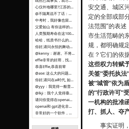
既然已成事实，就尽量接受了。 事情未能如愿已是不幸，没必要为此反复纠结来进行不必要的自我惩罚。 之前问过家里的小朋友是否想学编
安交通、城区
心仪外地哪里?江苏的？顺其自然，全面发展才是。
@不隔离说不了话：确实，一晃三年。
定的全部或部分
中考时，我好像也留言过的，可乐好像和我们考得差不多。 一晃三年，我们江苏24年，物化生612分，女孩。 其实高考只是长跑的
法范围”的表
父爱如山 有你这样的父亲做后盾，可乐未来的路一定会走得踏实又精彩
人类预期寿命在这100年，每2-3年增长一岁，到你们这一代大概率能到100岁，46岁还是正当年,可能不是八九点中的太阳了，但还是1
市生活范畴的东
哈哈，纸质书什么的目前没有打算和计划，微信读书我不太熟悉，研究看看。目前，我只发在自己博客和起点上。关于小说内容方面，谢谢你的建议
规，都明确规定
你好,请问永恒的舞动什么时候可以出版纸质书,或者登陆微信读书.另外小说内容能不能更大气一些,不要只是局限于与一对男女的爱情和ai安
在？它们的依
@kenny：谢谢。不将GIF显示为动图，主要是考虑到Effie本身的“极简、无干扰”的设计哲学，动图无疑是“干扰”之一。
effie非常的好用，找了很多年，终于找到这款，已经推荐给身边不少朋友使用和付费。有个小建议，文档里面是否可以增加gif的动图显示
这些权力转赋予
恭喜Effie,恭喜前辈
关签“委托执法
@ase: 这么大的问题，我觉得我并没有答案。又或者说，每个人（公司）有自己的答案。
你好,请问在ai时代, 如何做软件. 是像以前那样,先构建软件的功能界面和服务,比如Office,嘀嘀打车,airbnb那样的界面
被“城管”依为
@yyy：我觉得一般普通人（非技术类以及非AI专业领域的人）会接触到的大语言模型肯定是大厂的超级模型。开源模型以后会更多被用在垂直
的“行政许可”
@lkji：我个人觉得垂直模型会自成一条发展线路的。AI 落地实际应用，一定还是垂直领域会更多。只是，垂直领域每个领域都不大，所以
请问你觉得在openai大语言模型一日千里的情况下，人们还需要去了解学习理解使用开源模型吗，还是说只需要使用openai的大语言模
一机构的批准函
openai和 gpt进化非常快， 还有垂直模型的机会吗
打、抓人、夺
非常好的一个软件，恭喜。
事实证明，想
链接