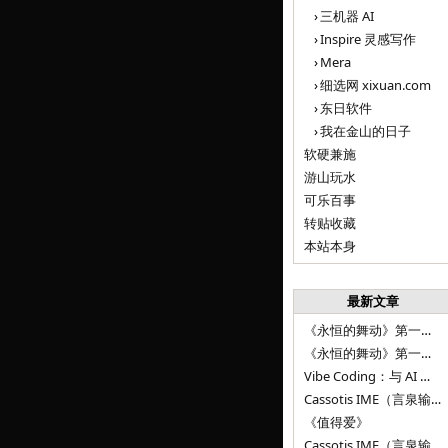
三机器 AI
Inspire 灵感写作
Mera
细选网 xixuan.com
东日软件
我在金山的日子
软硬兼施
游山玩水
可乐百事
转贴收藏
本站本身
最新文章
《永恒的舞动》第一百二十八章
《永恒的舞动》第一百二十七章
Vibe Coding：与 AI 并肩进步——言泉输入法 v0.4.1
Cassotis IME（言泉输入法）v0.3.1
《值得爱》
Cassotis IME（言泉输入法）v0.2.0