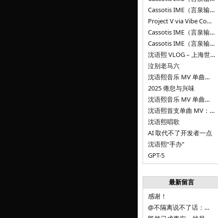
Cassotis IME（言泉输入法）v0.1.0
Project V via Vibe Coding
Cassotis IME（言泉输入法）阶段二
Cassotis IME（言泉输入法）
沈语熙 VLOG – 上海世博文化公园双子山
泣别老马六
沈语熙音乐 MV 单曲第三弹：代码与白T恤
2025 倦怠与兴味
沈语熙音乐 MV 单曲第二弹：优雅时间
沈语熙首支单曲 MV：告别的倒影
沈语熙唱歌
AI 取代不了开发者一点
沈语熙“手办”
GPT-5
最新留言
感谢！
@不隔离说不了话：浙江的