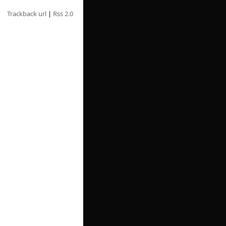
Trackback url
|
Rss 2.0