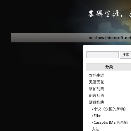
nc-show (nicrosoft.net
分类
农码生涯
无酒无花
瞎拍乱照
胡言乱语
活蹦乱跳
小说《永恒的舞动》
Effie
Cassotis IME 言泉输
入法