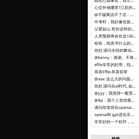
既然已成事实，就尽量接受了。 事情未能如愿已是不幸，没必要为此反复纠结来进行不必要的自我惩罚。 之前问过家里的小朋友是否想学编
心仪外地哪里?江苏的？顺其自然，全面发展才是。
@不隔离说不了话：确实，一晃三年。
中考时，我好像也留言过的，可乐好像和我们考得差不多。 一晃三年，我们江苏24年，物化生612分，女孩。 其实高考只是长跑的
父爱如山 有你这样的父亲做后盾，可乐未来的路一定会走得踏实又精彩
人类预期寿命在这100年，每2-3年增长一岁，到你们这一代大概率能到100岁，46岁还是正当年,可能不是八九点中的太阳了，但还是1
哈哈，纸质书什么的目前没有打算和计划，微信读书我不太熟悉，研究看看。目前，我只发在自己博客和起点上。关于小说内容方面，谢谢你的建议
你好,请问永恒的舞动什么时候可以出版纸质书,或者登陆微信读书.另外小说内容能不能更大气一些,不要只是局限于与一对男女的爱情和ai安
@kenny：谢谢。不将GIF显示为动图，主要是考虑到Effie本身的“极简、无干扰”的设计哲学，动图无疑是“干扰”之一。
effie非常的好用，找了很多年，终于找到这款，已经推荐给身边不少朋友使用和付费。有个小建议，文档里面是否可以增加gif的动图显示
恭喜Effie,恭喜前辈
@ase: 这么大的问题，我觉得我并没有答案。又或者说，每个人（公司）有自己的答案。
你好,请问在ai时代, 如何做软件. 是像以前那样,先构建软件的功能界面和服务,比如Office,嘀嘀打车,airbnb那样的界面
@yyy：我觉得一般普通人（非技术类以及非AI专业领域的人）会接触到的大语言模型肯定是大厂的超级模型。开源模型以后会更多被用在垂直
@lkji：我个人觉得垂直模型会自成一条发展线路的。AI 落地实际应用，一定还是垂直领域会更多。只是，垂直领域每个领域都不大，所以
请问你觉得在openai大语言模型一日千里的情况下，人们还需要去了解学习理解使用开源模型吗，还是说只需要使用openai的大语言模
openai和 gpt进化非常快， 还有垂直模型的机会吗
非常好的一个软件，恭喜。
链接