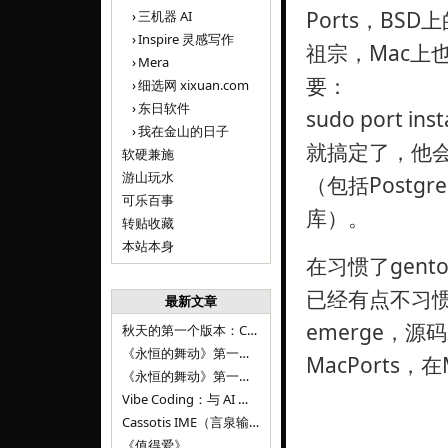
Ports，BSD上
三机器 AI
Inspire 灵感写作
祖宗，Mac上也
Mera
要：
细选网 xixuan.com
东日软件
sudo port ins
我在金山的日子
就搞定了，他
软硬兼施
游山玩水
（包括Postgre
可乐百事
库）。
转贴收藏
本站本身
在习惯了gent
已经有点不习惯
最新文章
emerge，
秋天的第一个版本：Cassotis IME（言泉输入法）v1.12.0
《永恒的舞动》第一百二十八章
MacPorts
《永恒的舞动》第一百二十七章
Vibe Coding：与 AI 并肩进步——言泉输入法 v0.4.1
Cassotis IME（言泉输入法）v0.3.1
《值得爱》