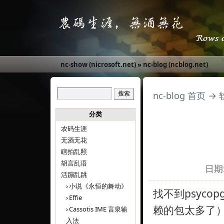
nc-show (nicrosoft.net)
»
nc-blog (ncblog.net)
nc-blog 首页
→
分类
农码生涯
无酒无花
瞎拍乱照
胡言乱语
日期:
活蹦乱跳
小说《永恒的舞动》
找不到psyc
Effie
赖的包太多了），
Cassotis IME 言泉输
入法