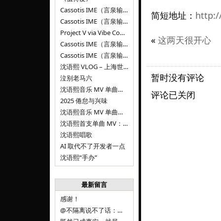
Cassotis IME（言泉输入法）v0.2.0
简短地址：
http:/
Cassotis IME（言泉输入法）v0.1.0
Project V via Vibe Coding
«
这两天很开心
Cassotis IME（言泉输入法）阶段二
Cassotis IME（言泉输入法）
沈语熙 VLOG – 上海世博文化公园双子山
暂时没有评论
泣别老马六
沈语熙音乐 MV 单曲第三弹：代码与白T恤
评论已关闭
2025 倦怠与兴味
沈语熙音乐 MV 单曲第二弹：优雅时间
沈语熙首支单曲 MV：告别的倒影
沈语熙唱歌
AI 取代不了开发者一点
沈语熙“手办”
最新留言
感谢！
@不隔离说不了话：浙江的