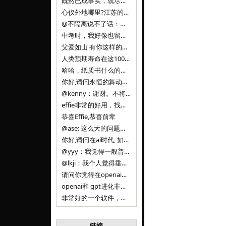
既然已成事实，就尽量接受了。 事情未能如愿已是不幸，没必要为此反复纠结来进行不必要的自我惩罚。 之前问过家里的小朋友是否想学编
心仪外地哪里?江苏的？顺其自然，全面发展才是。
@不隔离说不了话：确实，一晃三年。
中考时，我好像也留言过的，可乐好像和我们考得差不多。 一晃三年，我们江苏24年，物化生612分，女孩。 其实高考只是长跑的
父爱如山 有你这样的父亲做后盾，可乐未来的路一定会走得踏实又精彩
人类预期寿命在这100年，每2-3年增长一岁，到你们这一代大概率能到100岁，46岁还是正当年,可能不是八九点中的太阳了，但还是1
哈哈，纸质书什么的目前没有打算和计划，微信读书我不太熟悉，研究看看。目前，我只发在自己博客和起点上。关于小说内容方面，谢谢你的建议
你好,请问永恒的舞动什么时候可以出版纸质书,或者登陆微信读书.另外小说内容能不能更大气一些,不要只是局限于与一对男女的爱情和ai安
@kenny：谢谢。不将GIF显示为动图，主要是考虑到Effie本身的“极简、无干扰”的设计哲学，动图无疑是“干扰”之一。
effie非常的好用，找了很多年，终于找到这款，已经推荐给身边不少朋友使用和付费。有个小建议，文档里面是否可以增加gif的动图显示
恭喜Effie,恭喜前辈
@ase: 这么大的问题，我觉得我并没有答案。又或者说，每个人（公司）有自己的答案。
你好,请问在ai时代, 如何做软件. 是像以前那样,先构建软件的功能界面和服务,比如Office,嘀嘀打车,airbnb那样的界面
@yyy：我觉得一般普通人（非技术类以及非AI专业领域的人）会接触到的大语言模型肯定是大厂的超级模型。开源模型以后会更多被用在垂直
@lkji：我个人觉得垂直模型会自成一条发展线路的。AI 落地实际应用，一定还是垂直领域会更多。只是，垂直领域每个领域都不大，所以
请问你觉得在openai大语言模型一日千里的情况下，人们还需要去了解学习理解使用开源模型吗，还是说只需要使用openai的大语言模
openai和 gpt进化非常快， 还有垂直模型的机会吗
非常好的一个软件，恭喜。
链接