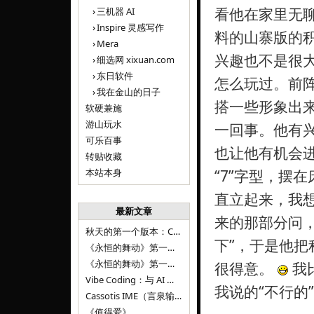
看他在家里无
三机器 AI
Inspire 灵感写作
料的山寨版的
Mera
兴趣也不是很
细选网 xixuan.com
东日软件
怎么玩过。前
我在金山的日子
搭一些形象出
软硬兼施
游山玩水
一回事。他有
可乐百事
也让他有机会
转贴收藏
本站本身
“7”字型，摆
直立起来，我
最新文章
来的那部分问，
秋天的第一个版本：Cassotis IME（言泉输入法）v1.12.0
下”，于是他
《永恒的舞动》第一百二十八章
《永恒的舞动》第一百二十七章
很得意。
我
Vibe Coding：与 AI 并肩进步——言泉输入法 v0.4.1
我说的“不行的
Cassotis IME（言泉输入法）v0.3.1
《值得爱》