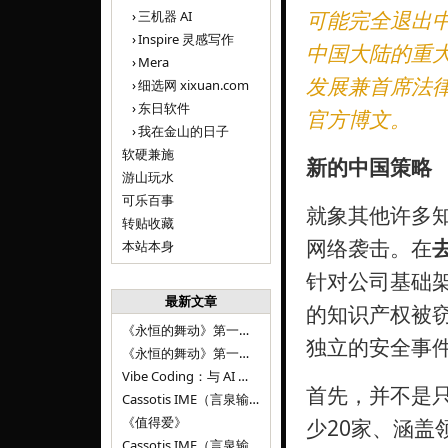
可能完全退出
三机器 AI
Inspire 灵感写作
中国大陆的重
Mera
发展兼首席法律顾
细选网 xixuan.com
东日软件
官方博文。
我在金山的日子
软硬兼施
新的中国策略
游山玩水
可乐百事
就象其他许多
转贴收藏
网络袭击。在
本站本身
针对公司基础
最新文章
的知识产权被
《永恒的舞动》第一百二十八章
独立的安全事
《永恒的舞动》第一百二十七章
Vibe Coding：与 AI 并肩进步——言泉输入法 v0.4.1
首先，并不是
Cassotis IME（言泉输入法）v0.3.1
《值得爱》
少20家、涵
Cassotis IME（言泉输入法）v0.2.0