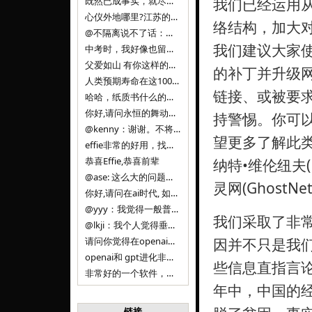
既然已成事实，就尽量接受了。 事情未能如愿已是不幸，没必要为此反复纠结来进行不必要的自我惩罚。 之前问过家里的小朋友是否想学编
我们已经运用
心仪外地哪里?江苏的？顺其自然，全面发展才是。
络结构，加大
@不隔离说不了话：确实，一晃三年。
我们建议大家
中考时，我好像也留言过的，可乐好像和我们考得差不多。 一晃三年，我们江苏24年，物化生612分，女孩。 其实高考只是长跑的
父爱如山 有你这样的父亲做后盾，可乐未来的路一定会走得踏实又精彩
的补丁并升级
人类预期寿命在这100年，每2-3年增长一岁，到你们这一代大概率能到100岁，46岁还是正当年,可能不是八九点中的太阳了，但还是1
链接、或被要
哈哈，纸质书什么的目前没有打算和计划，微信读书我不太熟悉，研究看看。目前，我只发在自己博客和起点上。关于小说内容方面，谢谢你的建议
你好,请问永恒的舞动什么时候可以出版纸质书,或者登陆微信读书.另外小说内容能不能更大气一些,不要只是局限于与一对男女的爱情和ai安
持警惕。你可
@kenny：谢谢。不将GIF显示为动图，主要是考虑到Effie本身的“极简、无干扰”的设计哲学，动图无疑是“干扰”之一。
望更多了解此
effie非常的好用，找了很多年，终于找到这款，已经推荐给身边不少朋友使用和付费。有个小建议，文档里面是否可以增加gif的动图显示
恭喜Effie,恭喜前辈
纳特•维伦纽夫(N
@ase: 这么大的问题，我觉得我并没有答案。又或者说，每个人（公司）有自己的答案。
灵网(GhostN
你好,请问在ai时代, 如何做软件. 是像以前那样,先构建软件的功能界面和服务,比如Office,嘀嘀打车,airbnb那样的界面
@yyy：我觉得一般普通人（非技术类以及非AI专业领域的人）会接触到的大语言模型肯定是大厂的超级模型。开源模型以后会更多被用在垂直
我们采取了非
@lkji：我个人觉得垂直模型会自成一条发展线路的。AI 落地实际应用，一定还是垂直领域会更多。只是，垂直领域每个领域都不大，所以
请问你觉得在openai大语言模型一日千里的情况下，人们还需要去了解学习理解使用开源模型吗，还是说只需要使用openai的大语言模
因并不只是我
openai和 gpt进化非常快， 还有垂直模型的机会吗
些信息直指言
非常好的一个软件，恭喜。
年中，中国的
链接