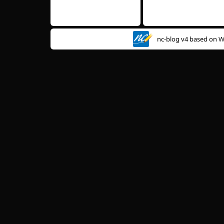
nc-blog v4 based on
W