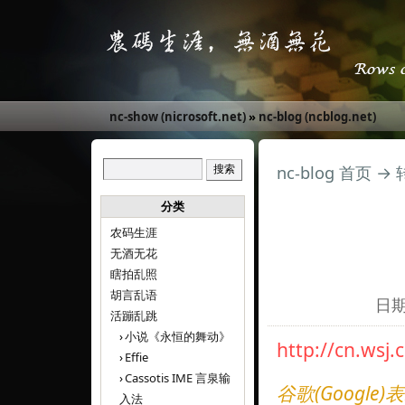
nc-show (nicrosoft.net)
»
nc-blog (ncblog.net)
nc-blog 首页
→
分类
农码生涯
无酒无花
瞎拍乱照
胡言乱语
日期:
活蹦乱跳
小说《永恒的舞动》
http://cn.ws
Effie
Cassotis IME 言泉输
谷歌(Goog
入法