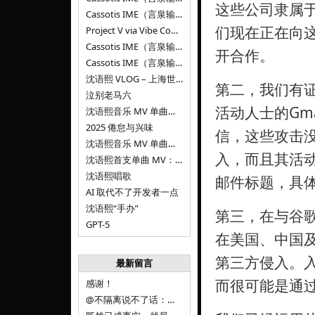
这些公司隶属
Cassotis IME（言泉输入法）v0.1.0
们现在正在向
Project V via Vibe Coding
Cassotis IME（言泉输入法）阶段二
开合作。
Cassotis IME（言泉输入法）
沈语熙 VLOG – 上海世博文化公园双子山
第二，我们有
泣别老马六
活动人士的Gm
沈语熙音乐 MV 单曲第三弹：代码与白T恤
2025 倦怠与兴味
信，这些攻击没
沈语熙音乐 MV 单曲第二弹：优雅时间
入，而且其活
沈语熙首支单曲 MV：告别的倒影
沈语熙唱歌
邮件标题，具
AI 取代不了开发者一点
沈语熙“手办”
第三，在与谷
GPT-5
在美国、中国及
第三方侵入。
最新留言
而很可能是通
感谢！
@不隔离说不了话：浙江的