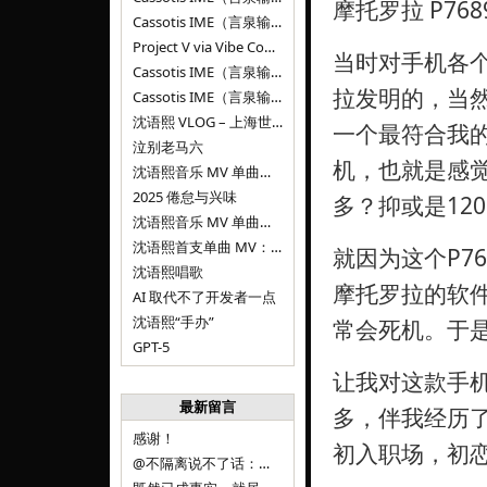
摩托罗拉 P76
Cassotis IME（言泉输入法）v0.1.0
Project V via Vibe Coding
当时对手机各
Cassotis IME（言泉输入法）阶段二
拉发明的，当
Cassotis IME（言泉输入法）
沈语熙 VLOG – 上海世博文化公园双子山
一个最符合我的
泣别老马六
机，也就是感觉
沈语熙音乐 MV 单曲第三弹：代码与白T恤
2025 倦怠与兴味
多？抑或是12
沈语熙音乐 MV 单曲第二弹：优雅时间
沈语熙首支单曲 MV：告别的倒影
就因为这个P7
沈语熙唱歌
摩托罗拉的软
AI 取代不了开发者一点
沈语熙“手办”
常会死机。于是
GPT-5
让我对这款手
最新留言
多，伴我经历
感谢！
初入职场，初恋
@不隔离说不了话：浙江的