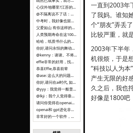
既然已成事实，就尽量接受了。 事情未能如愿已是不幸，没必要为此反复纠结来进行不必要的自我惩罚。 之前问过家里的小朋友是否想学编
一直到2003
心仪外地哪里?江苏的？顺其自然，全面发展才是。
了我妈。谁知
@不隔离说不了话：确实，一晃三年。
中考时，我好像也留言过的，可乐好像和我们考得差不多。 一晃三年，我们江苏24年，物化生612分，女孩。 其实高考只是长跑的
个“朋友”弄丢
父爱如山 有你这样的父亲做后盾，可乐未来的路一定会走得踏实又精彩
比较严重，就
人类预期寿命在这100年，每2-3年增长一岁，到你们这一代大概率能到100岁，46岁还是正当年,可能不是八九点中的太阳了，但还是1
哈哈，纸质书什么的目前没有打算和计划，微信读书我不太熟悉，研究看看。目前，我只发在自己博客和起点上。关于小说内容方面，谢谢你的建议
2003年下半
你好,请问永恒的舞动什么时候可以出版纸质书,或者登陆微信读书.另外小说内容能不能更大气一些,不要只是局限于与一对男女的爱情和ai安
@kenny：谢谢。不将GIF显示为动图，主要是考虑到Effie本身的“极简、无干扰”的设计哲学，动图无疑是“干扰”之一。
机很烦，于是
effie非常的好用，找了很多年，终于找到这款，已经推荐给身边不少朋友使用和付费。有个小建议，文档里面是否可以增加gif的动图显示
“科技以人为本
恭喜Effie,恭喜前辈
@ase: 这么大的问题，我觉得我并没有答案。又或者说，每个人（公司）有自己的答案。
产生无限的好感
你好,请问在ai时代, 如何做软件. 是像以前那样,先构建软件的功能界面和服务,比如Office,嘀嘀打车,airbnb那样的界面
久之后，我也托
@yyy：我觉得一般普通人（非技术类以及非AI专业领域的人）会接触到的大语言模型肯定是大厂的超级模型。开源模型以后会更多被用在垂直
@lkji：我个人觉得垂直模型会自成一条发展线路的。AI 落地实际应用，一定还是垂直领域会更多。只是，垂直领域每个领域都不大，所以
好像是1800
请问你觉得在openai大语言模型一日千里的情况下，人们还需要去了解学习理解使用开源模型吗，还是说只需要使用openai的大语言模
openai和 gpt进化非常快， 还有垂直模型的机会吗
非常好的一个软件，恭喜。
链接