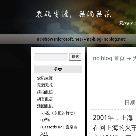
nc-show (nicrosoft.net)
»
nc-blog (ncblog.net)
nc-blog 首页
→
分类
农码生涯
无酒无花
瞎拍乱照
胡言乱语
日期:
活蹦乱跳
小说《永恒的舞动》
2001年，上
Effie
在回上海的火
Cassotis IME 言泉输
入法