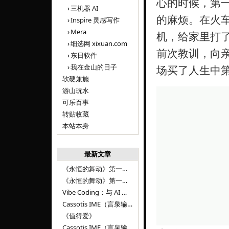
心的时候，第
三机器 AI
的麻烦。在火
Inspire 灵感写作
Mera
机，给家里打
细选网 xixuan.com
前次教训，向亲
东日软件
我在金山的日子
场买了人生中第
软硬兼施
游山玩水
可乐百事
转贴收藏
本站本身
最新文章
《永恒的舞动》第一百二十八章
《永恒的舞动》第一百二十七章
Vibe Coding：与 AI 并肩进步——言泉输入法 v0.4.1
Cassotis IME（言泉输入法）v0.3.1
《值得爱》
Cassotis IME（言泉输入法）v0.2.0