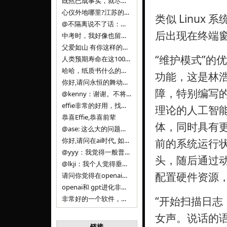
既然已成事实，就尽量接受了。 事情未能如愿已是不幸，没必要为此反复纠结来进行不必要的自我惩罚。 之前问过家里的小朋友是否想学编
心仪外地哪里?江苏的？顺其自然，全面发展才是。
类似 Linux
@不隔离说不了话：确实，一晃三年。
后出现在终端窗
中考时，我好像也留言过的，可乐好像和我们考得差不多。 一晃三年，我们江苏24年，物化生612分，女孩。 其实高考只是长跑的
父爱如山 有你这样的父亲做后盾，可乐未来的路一定会走得踏实又精彩
“维护模式”的
人类预期寿命在这100年，每2-3年增长一岁，到你们这一代大概率能到100岁，46岁还是正当年,可能不是八九点中的太阳了，但还是1
哈哈，纸质书什么的目前没有打算和计划，微信读书我不太熟悉，研究看看。目前，我只发在自己博客和起点上。关于小说内容方面，谢谢你的建议
功能，这是林
你好,请问永恒的舞动什么时候可以出版纸质书,或者登陆微信读书.另外小说内容能不能更大气一些,不要只是局限于与一对男女的爱情和ai安
障，特别编写的
@kenny：谢谢。不将GIF显示为动图，主要是考虑到Effie本身的“极简、无干扰”的设计哲学，动图无疑是“干扰”之一。
effie非常的好用，找了很多年，终于找到这款，已经推荐给身边不少朋友使用和付费。有个小建议，文档里面是否可以增加gif的动图显示
理论的人工智
恭喜Effie,恭喜前辈
体，同时具有
@ase: 这么大的问题，我觉得我并没有答案。又或者说，每个人（公司）有自己的答案。
你好,请问在ai时代, 如何做软件. 是像以前那样,先构建软件的功能界面和服务,比如Office,嘀嘀打车,airbnb那样的界面
前的系统运行
@yyy：我觉得一般普通人（非技术类以及非AI专业领域的人）会接触到的大语言模型肯定是大厂的超级模型。开源模型以后会更多被用在垂直
头，随后通过
@lkji：我个人觉得垂直模型会自成一条发展线路的。AI 落地实际应用，一定还是垂直领域会更多。只是，垂直领域每个领域都不大，所以
配置硬件资源
请问你觉得在openai大语言模型一日千里的情况下，人们还需要去了解学习理解使用开源模型吗，还是说只需要使用openai的大语言模
openai和 gpt进化非常快， 还有垂直模型的机会吗
非常好的一个软件，恭喜。
“开始扫描日志
女声。说话的
链接