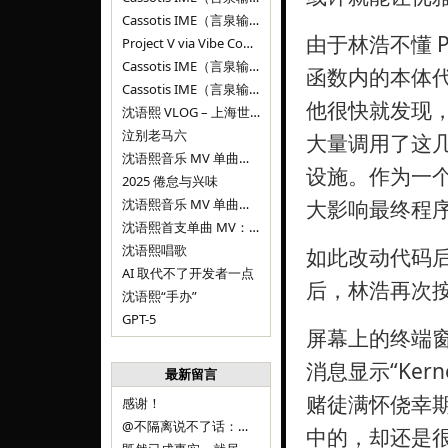
Cassotis IME（言泉输入法）v0.1.0
由于林浩不懂 
Project V via Vibe Coding
Cassotis IME（言泉输入法）阶段二
函数内的本体
Cassotis IME（言泉输入法）
他很快就发现，
沈语熙 VLOG – 上海世博文化公园双子山
泣别老马六
大量调用了这
沈语熙音乐 MV 单曲第三弹：代码与白T恤
设施。作为一
2025 倦怠与兴味
沈语熙音乐 MV 单曲第二弹：优雅时间
大影响最终程
沈语熙首支单曲 MV：告别的倒影
沈语熙唱歌
如此改动代码
AI 取代不了开发者一点
后，林浩再次按
沈语熙“手办”
GPT-5
屏幕上的终端
消息显示“Ker
最新留言
赌徒满怀侥幸
感谢！
@不隔离说不了话：浙江的
中的，却还是