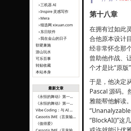
三机器 AI
Inspire 灵感写作
第十八章
Mera
细选网 xixuan.com
在拥有过如此
东日软件
合他原本设计目
我在金山的日子
软硬兼施
经非常怀念那
游山玩水
曾助他作战、
可乐百事
转贴收藏
个才是比“原版
本站本身
于是，他决定从
最新文章
Pascal 
《永恒的舞动》第一百二十八章
雅能帮他解读
《永恒的舞动》第一百二十七章
“Unanalyzab
Vibe Coding：与 AI 并肩进步——言泉输入法 v0.4.1
Cassotis IME（言泉输入法）v0.3.1
“BlockAI
《值得爱》
或许就能让优
Cassotis IME（言泉输入法）v0.2.0