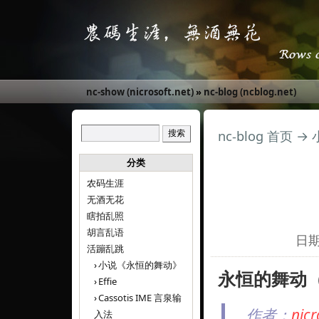
nc-show (nicrosoft.net)
»
nc-blog (ncblog.net)
nc-blog 首页
→
分类
农码生涯
无酒无花
瞎拍乱照
胡言乱语
日期:
活蹦乱跳
小说《永恒的舞动》
永恒的舞动（El
Effie
Cassotis IME 言泉输
作者：
ni
入法