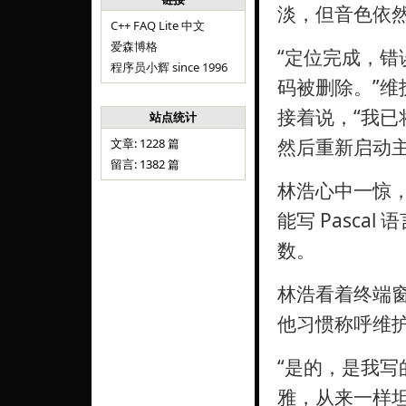
淡，但音色依
C++ FAQ Lite 中文
爱森博格
“定位完成，错误
程序员小辉 since 1996
码被删除。”
接着说，“我
站点统计
然后重新启动主
文章: 1228 篇
留言: 1382 篇
林浩心中一惊
能写 Pasca
数。
林浩看着终端窗口
他习惯称呼维
“是的，是我写
雅，从来一样