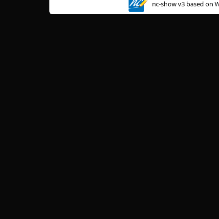
nc-show v3 based on
W