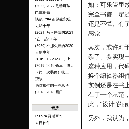
如：可乐管里
(2022) 2022 乏善可陈
电车难题
完全书都一定
谈谈 Effie 的原生实现
还是不懂。有了
返沪十年
感觉。
(2021) 马不停蹄的2021
“在一起”20年
(2020) 不那么差的2020
其次，或许对
人到中年
杂了。要实现
2016.11～2020.1，上海，Inspire
这种应用，代
(2019) 2019 修车、修人、修房
（第一次装修）收工
换个编辑器组
变故
实例还是在书
我对邮件的一些思考
(2018) 2018 回归
在于一个示范，
此，“设计”的
链接
Inspire 灵感写作
另外，我认为
东日软件