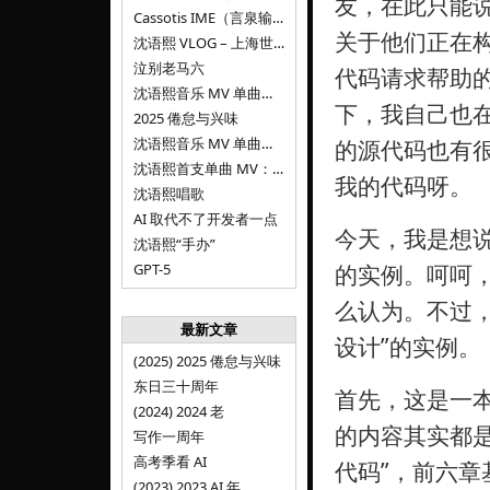
友，在此只能说
Cassotis IME（言泉输入法）
关于他们正在
沈语熙 VLOG – 上海世博文化公园双子山
泣别老马六
代码请求帮助
沈语熙音乐 MV 单曲第三弹：代码与白T恤
下，我自己也
2025 倦怠与兴味
沈语熙音乐 MV 单曲第二弹：优雅时间
的源代码也有
沈语熙首支单曲 MV：告别的倒影
我的代码呀。
沈语熙唱歌
AI 取代不了开发者一点
今天，我是想
沈语熙“手办”
GPT-5
的实例。呵呵
么认为。不过
最新文章
设计”的实例。
(2025) 2025 倦怠与兴味
东日三十周年
首先，这是一
(2024) 2024 老
的内容其实都
写作一周年
高考季看 AI
代码”，前六
(2023) 2023 AI 年