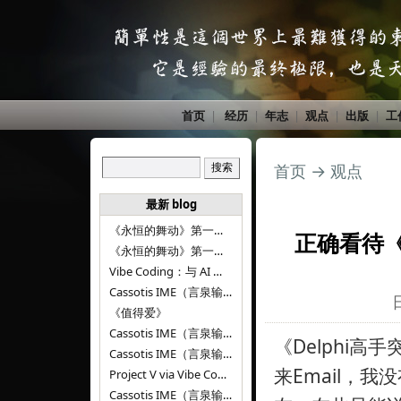
首页
|
经历
|
年志
|
观点
|
出版
|
工
首页
→
观点
最新 blog
《永恒的舞动》第一百二十八章
正确看待《
《永恒的舞动》第一百二十七章
Vibe Coding：与 AI 并肩进步——言泉输入法 v0.4.1
Cassotis IME（言泉输入法）v0.3.1
《值得爱》
Cassotis IME（言泉输入法）v0.2.0
《Delphi
Cassotis IME（言泉输入法）v0.1.0
来Email，
Project V via Vibe Coding
Cassotis IME（言泉输入法）阶段二