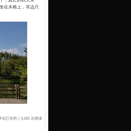
坐在木椅上，耳边只
评论已关闭
| 4,265 次阅读