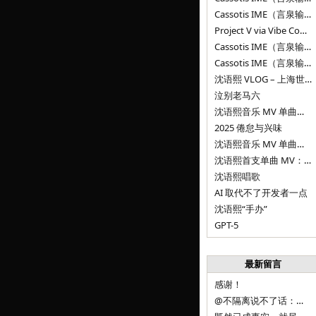
Cassotis IME（言泉输入法）v0.1.0
Project V via Vibe Coding
Cassotis IME（言泉输入法）阶段二
Cassotis IME（言泉输入法）
沈语熙 VLOG – 上海世博文化公园双子山
泣别老马六
沈语熙音乐 MV 单曲第三弹：代码与白T恤
2025 倦怠与兴味
沈语熙音乐 MV 单曲第二弹：优雅时间
沈语熙首支单曲 MV：告别的倒影
沈语熙唱歌
AI 取代不了开发者一点
沈语熙“手办”
GPT-5
最新留言
感谢！
@不隔离说不了话：浙江的