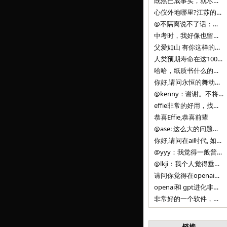
既然已成事实，就尽量接受了。 事情未能如愿已是不幸，没必要为此反复纠结来进行不必要的自我惩罚。 之前问过家里的小朋友是否想学编
心仪外地哪里?江苏的？顺其自然，全面发展才是。
@不隔离说不了话：确实，一晃三年。
中考时，我好像也留言过的，可乐好像和我们考得差不多。 一晃三年，我们江苏24年，物化生612分，女孩。 其实高考只是长跑的
父爱如山 有你这样的父亲做后盾，可乐未来的路一定会走得踏实又精彩
人类预期寿命在这100年，每2-3年增长一岁，到你们这一代大概率能到100岁，46岁还是正当年,可能不是八九点中的太阳了，但还是1
哈哈，纸质书什么的目前没有打算和计划，微信读书我不太熟悉，研究看看。目前，我只发在自己博客和起点上。关于小说内容方面，谢谢你的建议
你好,请问永恒的舞动什么时候可以出版纸质书,或者登陆微信读书.另外小说内容能不能更大气一些,不要只是局限于与一对男女的爱情和ai安
@kenny：谢谢。不将GIF显示为动图，主要是考虑到Effie本身的“极简、无干扰”的设计哲学，动图无疑是“干扰”之一。
effie非常的好用，找了很多年，终于找到这款，已经推荐给身边不少朋友使用和付费。有个小建议，文档里面是否可以增加gif的动图显示
恭喜Effie,恭喜前辈
@ase: 这么大的问题，我觉得我并没有答案。又或者说，每个人（公司）有自己的答案。
你好,请问在ai时代, 如何做软件. 是像以前那样,先构建软件的功能界面和服务,比如Office,嘀嘀打车,airbnb那样的界面
@yyy：我觉得一般普通人（非技术类以及非AI专业领域的人）会接触到的大语言模型肯定是大厂的超级模型。开源模型以后会更多被用在垂直
@lkji：我个人觉得垂直模型会自成一条发展线路的。AI 落地实际应用，一定还是垂直领域会更多。只是，垂直领域每个领域都不大，所以
请问你觉得在openai大语言模型一日千里的情况下，人们还需要去了解学习理解使用开源模型吗，还是说只需要使用openai的大语言模
openai和 gpt进化非常快， 还有垂直模型的机会吗
非常好的一个软件，恭喜。
链接