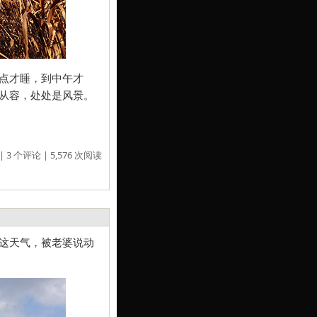
点才睡，到中午才
从容，处处是风景。
|
3 个评论
| 5,576 次阅读
这天气，被老婆说动