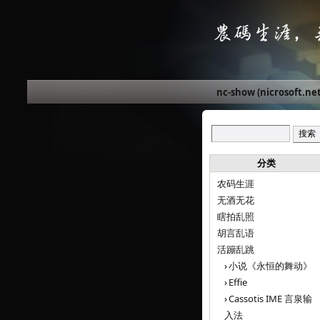
nc-show (nicrosoft.net
分类
农码生涯
无酒无花
瞎拍乱照
胡言乱语
活蹦乱跳
小说《永恒的舞动》
Effie
Cassotis IME 言泉输
入法