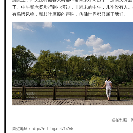
了。中午和老婆步行到小河边，非周末的中午，几乎没有人。
有鸟啼风鸣，和枝叶摩擦的声响，仿佛世界都只属于我们。
瞎拍乱照
|
简短地址：
http://ncblog.net/1494/