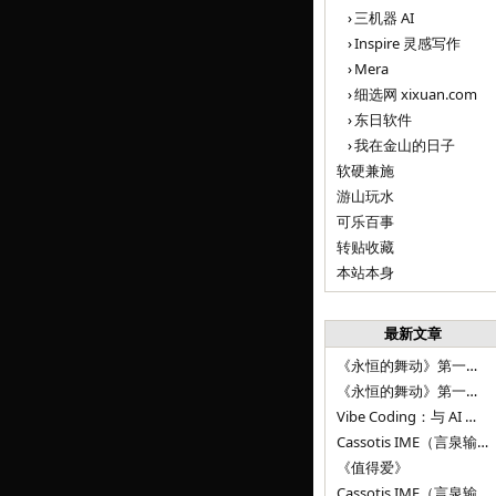
三机器 AI
Inspire 灵感写作
Mera
细选网 xixuan.com
东日软件
我在金山的日子
软硬兼施
游山玩水
可乐百事
转贴收藏
本站本身
最新文章
《永恒的舞动》第一百二十八章
《永恒的舞动》第一百二十七章
Vibe Coding：与 AI 并肩进步——言泉输入法 v0.4.1
Cassotis IME（言泉输入法）v0.3.1
《值得爱》
Cassotis IME（言泉输入法）v0.2.0