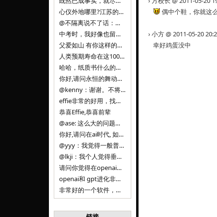
既然已成事实，就尽量接受了。 事情未能如愿已是不幸，没必要为此反复纠结来进行不必要的自我惩罚。 之前问过家里的小朋友是否想学编
› 方校长 @ 2011-05-20 1
心仪外地哪里?江苏的？顺其自然，全面发展才是。
偶中个鞋，你就这
@不隔离说不了话：确实，一晃三年。
中考时，我好像也留言过的，可乐好像和我们考得差不多。 一晃三年，我们江苏24年，物化生612分，女孩。 其实高考只是长跑的
› 小方 @ 2011-05-20 20:
父爱如山 有你这样的父亲做后盾，可乐未来的路一定会走得踏实又精彩
幸好鸡蛋没中
人类预期寿命在这100年，每2-3年增长一岁，到你们这一代大概率能到100岁，46岁还是正当年,可能不是八九点中的太阳了，但还是1
哈哈，纸质书什么的目前没有打算和计划，微信读书我不太熟悉，研究看看。目前，我只发在自己博客和起点上。关于小说内容方面，谢谢你的建议
你好,请问永恒的舞动什么时候可以出版纸质书,或者登陆微信读书.另外小说内容能不能更大气一些,不要只是局限于与一对男女的爱情和ai安
@kenny：谢谢。不将GIF显示为动图，主要是考虑到Effie本身的“极简、无干扰”的设计哲学，动图无疑是“干扰”之一。
effie非常的好用，找了很多年，终于找到这款，已经推荐给身边不少朋友使用和付费。有个小建议，文档里面是否可以增加gif的动图显示
恭喜Effie,恭喜前辈
@ase: 这么大的问题，我觉得我并没有答案。又或者说，每个人（公司）有自己的答案。
你好,请问在ai时代, 如何做软件. 是像以前那样,先构建软件的功能界面和服务,比如Office,嘀嘀打车,airbnb那样的界面
@yyy：我觉得一般普通人（非技术类以及非AI专业领域的人）会接触到的大语言模型肯定是大厂的超级模型。开源模型以后会更多被用在垂直
@lkji：我个人觉得垂直模型会自成一条发展线路的。AI 落地实际应用，一定还是垂直领域会更多。只是，垂直领域每个领域都不大，所以
请问你觉得在openai大语言模型一日千里的情况下，人们还需要去了解学习理解使用开源模型吗，还是说只需要使用openai的大语言模
openai和 gpt进化非常快， 还有垂直模型的机会吗
非常好的一个软件，恭喜。
链接