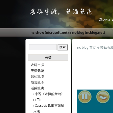
nc-show (nicrosoft.net)
»
nc-blog (ncblog.net)
nc-blog 首页
→
转贴收
分类
农码生涯
无酒无花
瞎拍乱照
胡言乱语
活蹦乱跳
小说《永恒的舞动》
Effie
Cassotis IME 言泉输
入法