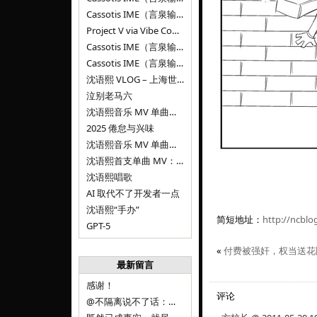
Cassotis IME（言泉输入法）v0.1.0
Project V via Vibe Coding
Cassotis IME（言泉输入法）阶段二
Cassotis IME（言泉输入法）
沈语熙 VLOG – 上海世博文化公园双子山
泣别老马六
沈语熙音乐 MV 单曲第三弹：代码与白T恤
2025 倦怠与兴味
沈语熙音乐 MV 单曲第二弹：优雅时间
沈语熙首支单曲 MV：告别的倒影
沈语熙唱歌
AI 取代不了开发者一点
沈语熙“手办”
简短地址：
http://ncblo
GPT-5
«
付费被强奸，权当送花
最新留言
感谢！
评论
@不隔离说不了话：浙江的