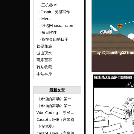
三机器 AI
Inspire 灵感写作
Mera
细选网 xixuan.com
东日软件
我在金山的日子
软硬兼施
游山玩水
可乐百事
转贴收藏
本站本身
最新文章
《永恒的舞动》第一百二十八章
《永恒的舞动》第一百二十七章
Vibe Coding：与 AI 并肩进步——言泉输入法 v0.4.1
Cassotis IME（言泉输入法）v0.3.1
《值得爱》
Cassotis IME（言泉输入法）v0.2.0