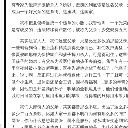
有专家为他辩护激情杀人？所以，羞愧的到底该是这名父亲，
成为一个好父亲的这条街、这座城、这国家。
我不把夏俊峰当成一个违章的小贩，我管他叫，一个光荣
是有歧义的，违法转移资产数亿，被称为父亲；少交规费五六
其实法官大人，我们这些父亲，只是比更多数的那些父亲
一些蝇营狗苟，把上流和精英演得更像而已。我们发声勇猛，
像夏俊峰那样为保护家产和孩子挥刀杀人。可是得记住，这里
卫孩子的婚房，有父亲为没医疗费的孩子去偷盗。我早年有一
里查夜时被小偷砍断手腕，医生告诉他这辈子都残了，他痛苦
来，说，啊，反正再过几年就得退休，这样工伤一下子就可一
做个小生意，退休后还是全工资，因祸得福啊……更多的年青
亲，因他们是开发商的孙子，职场的全职龟儿子，他们慢慢地
以时日可坐在客厅里用水里刀削苹果，混得差的只得用水果刀
我们大部份人的父亲，其实都曾那么不堪。出品了这么多
多少二百五条款。比如大家一直都不明白为何有那么多的“管”
网管，你为什么总想着要管，而不是服务。你从城管变态到管
人，人民果真就会变成敌人。我还不明白的是，为什么长官在