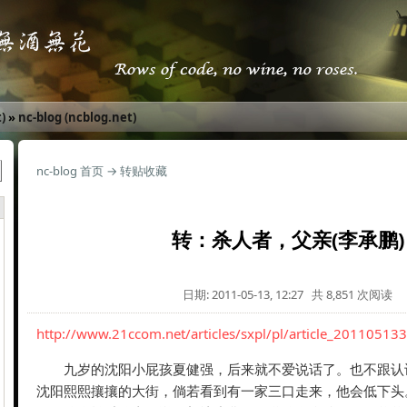
)
»
nc-blog (ncblog.net)
nc-blog 首页
→
转贴收藏
转：杀人者，父亲(李承鹏)
日期: 2011-05-13, 12:27 共 8,851 次阅读
http://www.21ccom.net/articles/sxpl/pl/article_20110513
九岁的沈阳小屁孩夏健强，后来就不爱说话了。也不跟认
沈阳熙熙攘攘的大街，倘若看到有一家三口走来，他会低下头