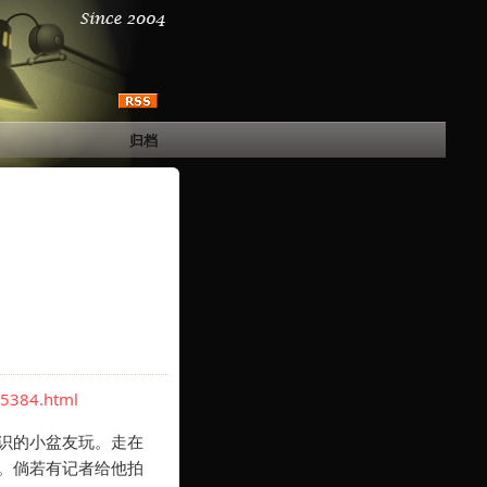
归档
35384.html
识的小盆友玩。走在
。倘若有记者给他拍