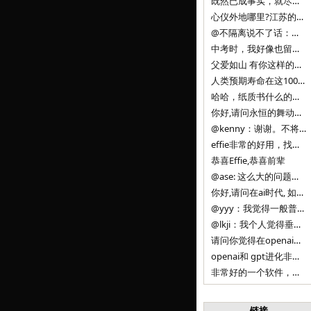
既然已成事实，就尽量接受了。 事情未能如愿已是不幸，没必要为此反复纠结来进行不必要的自我惩罚。 之前问过家里的小朋友是否想学编
心仪外地哪里?江苏的？顺其自然，全面发展才是。
@不隔离说不了话：确实，一晃三年。
中考时，我好像也留言过的，可乐好像和我们考得差不多。 一晃三年，我们江苏24年，物化生612分，女孩。 其实高考只是长跑的
父爱如山 有你这样的父亲做后盾，可乐未来的路一定会走得踏实又精彩
人类预期寿命在这100年，每2-3年增长一岁，到你们这一代大概率能到100岁，46岁还是正当年,可能不是八九点中的太阳了，但还是1
哈哈，纸质书什么的目前没有打算和计划，微信读书我不太熟悉，研究看看。目前，我只发在自己博客和起点上。关于小说内容方面，谢谢你的建议
你好,请问永恒的舞动什么时候可以出版纸质书,或者登陆微信读书.另外小说内容能不能更大气一些,不要只是局限于与一对男女的爱情和ai安
@kenny：谢谢。不将GIF显示为动图，主要是考虑到Effie本身的“极简、无干扰”的设计哲学，动图无疑是“干扰”之一。
effie非常的好用，找了很多年，终于找到这款，已经推荐给身边不少朋友使用和付费。有个小建议，文档里面是否可以增加gif的动图显示
恭喜Effie,恭喜前辈
@ase: 这么大的问题，我觉得我并没有答案。又或者说，每个人（公司）有自己的答案。
你好,请问在ai时代, 如何做软件. 是像以前那样,先构建软件的功能界面和服务,比如Office,嘀嘀打车,airbnb那样的界面
@yyy：我觉得一般普通人（非技术类以及非AI专业领域的人）会接触到的大语言模型肯定是大厂的超级模型。开源模型以后会更多被用在垂直
@lkji：我个人觉得垂直模型会自成一条发展线路的。AI 落地实际应用，一定还是垂直领域会更多。只是，垂直领域每个领域都不大，所以
请问你觉得在openai大语言模型一日千里的情况下，人们还需要去了解学习理解使用开源模型吗，还是说只需要使用openai的大语言模
openai和 gpt进化非常快， 还有垂直模型的机会吗
非常好的一个软件，恭喜。
链接