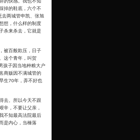
异的快感。我也不知
踩掉的鞋底，六个不
死去两城管申凯、张旭
想想，什么样的制度
子杀来杀去，它就是
，被百般欺压，日子
。这个青年，叫贺
男孩子因当地种粮大户
名商贩因不满城管的
早生70年，弄不好也
得去。所以今天不跟
艰辛，不要让父亲，
我不知最高法院最后
而是内心，当棰落