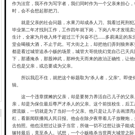
作为法官，我不作为写字者，我们同时作为一个父亲来担心，
时，会不会想起那把刀。
就是父亲的社会问题，水果刀却成杀人刀。我看过死刑犯
毕业第二年才找到工作，工作四年就下岗，下岗八年才发现卖
生计，全家为月收入终于超过三千兴奋不已……多易满足的东
堂会喝顿大酒，不止于此。可大街之上，却把他们弄到狼奔豕
都是看过城管追杀小贩的场景，城管大哥统统幻觉自己已天兵
下，那通掩杀，那股神武，那种先天而来的政治正确性，让他
己也是父亲，或总要成为父亲。
所以我忍不住，就把这个标题取为“杀人者，父亲”。即使
辑。
这一个违章摆摊的父亲，却是要努力养活自己儿子的父亲
亲，却是为保住最后尊严才杀人的父亲。这个前技校生，后工
摆流贩，一切就是为了当好一个父亲。他只是让儿子去画漂亮
杠，看新闻联播阅人民日报。他会在除夕夜带着儿子放鞭炮，
去拍照。他也没想过让孩子当官，所做一切不过想让孩子能成
辗转最后，竟至杀人。试想，一个小贩格杀当世两大城管之际