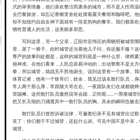
式的审美情趣，他们喜欢整洁而肃杀的城市，而不是人性而温
去巴黎旅游，却忘记香榭里舍处处摆着露天餐馆和咖啡吧。他
却不知纽约自由女神下面就有一排卖热狗的餐车。我们都喜欢
牺牲普通人的生活，这美丽多邪恶。
写到这里，另一个父亲，辽阳市宏伟区的周晓明被城管围
里，尿了一裤子。此时城管还当着他儿子问，你还服不服？这
尊严的故事到处都是，这样的城管到底是一种什么管。律师夏
很神准。在他们看来，人民总容易冲动的，出动警察不是太方
拳，所以城管，就战无不胜地诞生。说到这里有一个故事。我
体育记者，他有一个铁哥们，姓余，我见过该名散打队员，身
常人两个那么厚，常跟随大哥左右。一夜跟队友们在成都烧烤
管踹摊。这些散打队员傲然说等会踹，正吃呢……一黑瘦城管
把又长又细的刀捅透其中一散打队员的胸。其余的瞬间也被击
散打队员们曾想诉诸法律，可遍查纪录不见有城管出过勤
笑了：你们都干不过城管，还起什么诉。可见中国不是中东，
城管。