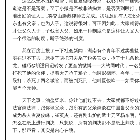
这么战无不胜的城管，却被夏俊峰秒杀，我心中有一丝诡
道这是不是冤案，至于小贩是否被非法拘禁，是否受到殴打，
准出庭的证人……将交由滕彪律师去完成。我注意到有人在说
东也有父亲，也为人子。这说得很对，可正因如此，大家就得
才让父杀人子，子戗害人父。如果一种制度总是这样让人父人
一个很滥的制度，断子绝孙的制度。
我在百度上搜了一下社会新闻：湖南有个青年不过卖些盐
实在过不下去，就拎了两把刀去杀了税务官员，抢了十几条枪
龙。碰巧@胡适日记转发了更全的微博——大约同时代，一名
打死了他的伙伴，提着大刀抢了粮仓，他叫彭德怀。今年，一
殴打，杀死了两名城管，而被判死刑，他叫夏俊峰——如果你
能当个元帅。
天下之事，油盐柴米。你让他们过不去，大家就都不好过
法官谈法律，跟你谈父亲，跟所有的父亲谈谈在中国当父亲的
成为杀人者夏俊峰，崔英杰，还有刚出炉的武士刀客杨东明。
怎么在纸上进行判决，只想说，所有的判决都不是纸上判决，
下，那声音，其实是内心在跳。