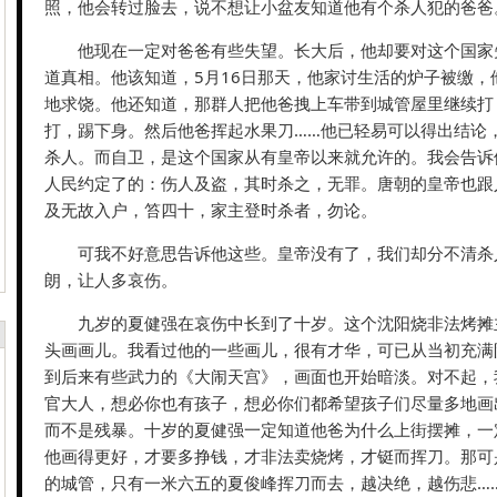
照，他会转过脸去，说不想让小盆友知道他有个杀人犯的爸爸
他现在一定对爸爸有些失望。长大后，他却要对这个国家
道真相。他该知道，5月16日那天，他家讨生活的炉子被缴，
地求饶。他还知道，那群人把他爸拽上车带到城管屋里继续打
打，踢下身。然后他爸挥起水果刀……他已轻易可以得出结论
杀人。而自卫，是这个国家从有皇帝以来就允许的。我会告诉
人民约定了的：伤人及盗，其时杀之，无罪。唐朝的皇帝也跟
及无故入户，笞四十，家主登时杀者，勿论。
可我不好意思告诉他这些。皇帝没有了，我们却分不清杀
朗，让人多哀伤。
九岁的夏健强在哀伤中长到了十岁。这个沈阳烧非法烤摊
头画画儿。我看过他的一些画儿，很有才华，可已从当初充满
到后来有些武力的《大闹天宫》，画面也开始暗淡。对不起，
官大人，想必你也有孩子，想必你们都希望孩子们尽量多地画
而不是残暴。十岁的夏健强一定知道他爸为什么上街摆摊，一
他画得更好，才要多挣钱，才非法卖烧烤，才铤而挥刀。那可
的城管，只有一米六五的夏俊峰挥刀而去，越决绝，越伤悲…