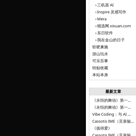
三机器 AI
Inspire 灵感写作
Mera
细选网 xixuan.com
东日软件
我在金山的日子
软硬兼施
游山玩水
可乐百事
转贴收藏
本站本身
最新文章
《永恒的舞动》第一百二十八章
《永恒的舞动》第一百二十七章
Vibe Coding：与 AI 并肩进步——言泉输入法 v0.4.1
Cassotis IME（言泉输入法）v0.3.1
《值得爱》
Cassotis IME（言泉输入法）v0.2.0