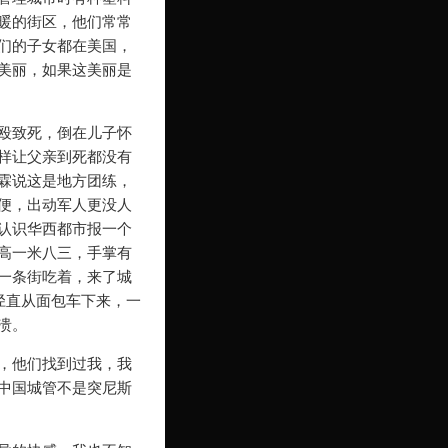
暖的街区，他们常常
们的子女都在美国，
美丽，如果这美丽是
殴致死，倒在儿子怀
样让父亲到死都没有
霖说这是地方团练，
便，出动军人更没人
认识华西都市报一个
高一米八三，手掌有
一条街吃着，来了城
径直从面包车下来，一
溃。
，他们找到过我，我
中国城管不是突尼斯