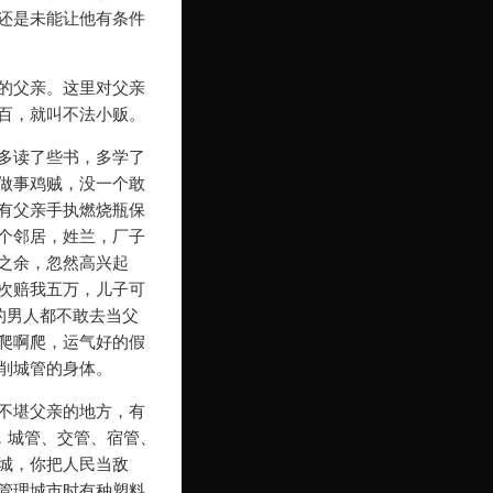
还是未能让他有条件
的父亲。这里对父亲
百，就叫不法小贩。
多读了些书，多学了
做事鸡贼，没一个敢
有父亲手执燃烧瓶保
个邻居，姓兰，厂子
之余，忽然高兴起
次赔我五万，儿子可
的男人都不敢去当父
爬啊爬，运气好的假
削城管的身体。
不堪父亲的地方，有
，城管、交管、宿管、
城，你把人民当敌
管理城市时有种塑料