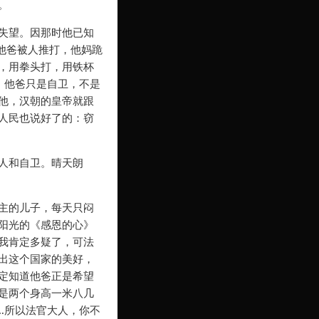
。
失望。因那时他已知
他爸被人推打，他妈跪
，用拳头打，用铁杯
，他爸只是自卫，不是
他，汉朝的皇帝就跟
人民也说好了的：窃
人和自卫。晴天朗
主的儿子，每天只闷
阳光的《感恩的心》
我肯定多疑了，可法
出这个国家的美好，
定知道他爸正是希望
是两个身高一米八几
…所以法官大人，你不