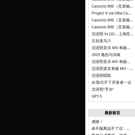
Cassotis IME（言泉输入法）v0.1.0
Project V via Vibe Coding
Cassotis IME（言泉输入法）阶段二
Cassotis IME（言泉输入法）
沈语熙 VLOG – 上海世博文化公园双子山
泣别老马六
沈语熙音乐 MV 单曲第三弹：代码与白T恤
2025 倦怠与兴味
沈语熙音乐 MV 单曲第二弹：优雅时间
沈语熙首支单曲 MV：告别的倒影
沈语熙唱歌
AI 取代不了开发者一点
沈语熙“手办”
GPT-5
最新留言
感谢！
@不隔离说不了话：浙江的