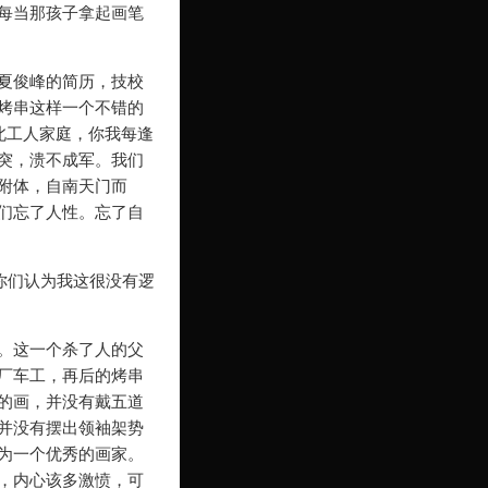
每当那孩子拿起画笔
夏俊峰的简历，技校
烤串这样一个不错的
北工人家庭，你我每逢
突，溃不成军。我们
附体，自南天门而
们忘了人性。忘了自
你们认为我这很没有逻
。这一个杀了人的父
厂车工，再后的烤串
的画，并没有戴五道
并没有摆出领袖架势
为一个优秀的画家。
，内心该多激愤，可