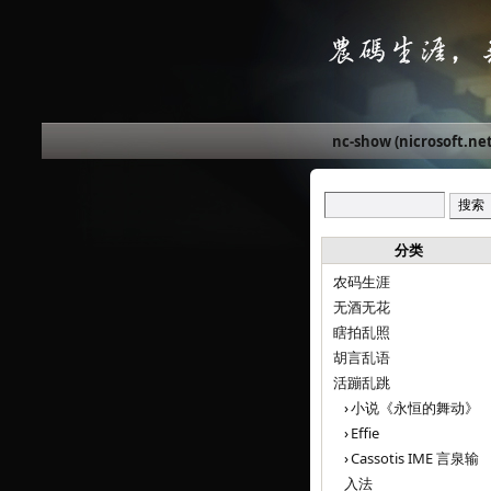
nc-show (nicrosoft.net
分类
农码生涯
无酒无花
瞎拍乱照
胡言乱语
活蹦乱跳
小说《永恒的舞动》
Effie
Cassotis IME 言泉输
入法