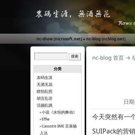
nc-show (nicrosoft.net)
»
nc-blog (ncblog.net)
nc-blog 首页
→
分类
农码生涯
无酒无花
瞎拍乱照
胡言乱语
日期:
活蹦乱跳
小说《永恒的舞动》
今天突然有一
Effie
Cassotis IME 言泉输
SUIPack
入法