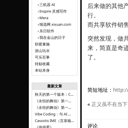
后来做的其他
三机器 AI
Inspire 灵感写作
行。
Mera
而共享软件销售
细选网 xixuan.com
东日软件
突然发现，做共
我在金山的日子
软硬兼施
来，简直是奇
游山玩水
了。
可乐百事
转贴收藏
本站本身
最新文章
简短地址：
http:/
秋天的第一个版本：Cassotis IME（言泉输入法）v1.12.0
《永恒的舞动》第一百二十八章
«
正义虽不在当下
《永恒的舞动》第一百二十七章
Vibe Coding：与 AI 并肩进步——言泉输入法 v0.4.1
Cassotis IME（言泉输入法）v0.3.1
评论
《值得爱》