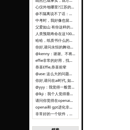
既然已成事实，就尽量接受了。 事情未能如愿已是不幸，没必要为此反复纠结来进行不必要的自我惩罚。 之前问过家里的小朋友是否想学编
心仪外地哪里?江苏的？顺其自然，全面发展才是。
@不隔离说不了话：确实，一晃三年。
中考时，我好像也留言过的，可乐好像和我们考得差不多。 一晃三年，我们江苏24年，物化生612分，女孩。 其实高考只是长跑的
父爱如山 有你这样的父亲做后盾，可乐未来的路一定会走得踏实又精彩
人类预期寿命在这100年，每2-3年增长一岁，到你们这一代大概率能到100岁，46岁还是正当年,可能不是八九点中的太阳了，但还是1
哈哈，纸质书什么的目前没有打算和计划，微信读书我不太熟悉，研究看看。目前，我只发在自己博客和起点上。关于小说内容方面，谢谢你的建议
你好,请问永恒的舞动什么时候可以出版纸质书,或者登陆微信读书.另外小说内容能不能更大气一些,不要只是局限于与一对男女的爱情和ai安
@kenny：谢谢。不将GIF显示为动图，主要是考虑到Effie本身的“极简、无干扰”的设计哲学，动图无疑是“干扰”之一。
effie非常的好用，找了很多年，终于找到这款，已经推荐给身边不少朋友使用和付费。有个小建议，文档里面是否可以增加gif的动图显示
恭喜Effie,恭喜前辈
@ase: 这么大的问题，我觉得我并没有答案。又或者说，每个人（公司）有自己的答案。
你好,请问在ai时代, 如何做软件. 是像以前那样,先构建软件的功能界面和服务,比如Office,嘀嘀打车,airbnb那样的界面
@yyy：我觉得一般普通人（非技术类以及非AI专业领域的人）会接触到的大语言模型肯定是大厂的超级模型。开源模型以后会更多被用在垂直
@lkji：我个人觉得垂直模型会自成一条发展线路的。AI 落地实际应用，一定还是垂直领域会更多。只是，垂直领域每个领域都不大，所以
请问你觉得在openai大语言模型一日千里的情况下，人们还需要去了解学习理解使用开源模型吗，还是说只需要使用openai的大语言模
openai和 gpt进化非常快， 还有垂直模型的机会吗
非常好的一个软件，恭喜。
链接