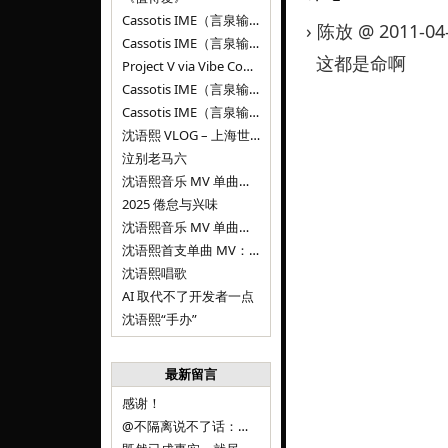
Cassotis IME（言泉输入法）v0.2.0
› 陈放 @ 2011-04
Cassotis IME（言泉输入法）v0.1.0
这都是命啊
Project V via Vibe Coding
Cassotis IME（言泉输入法）阶段二
Cassotis IME（言泉输入法）
沈语熙 VLOG – 上海世博文化公园双子山
泣别老马六
沈语熙音乐 MV 单曲第三弹：代码与白T恤
2025 倦怠与兴味
沈语熙音乐 MV 单曲第二弹：优雅时间
沈语熙首支单曲 MV：告别的倒影
沈语熙唱歌
AI 取代不了开发者一点
沈语熙“手办”
最新留言
感谢！
@不隔离说不了话：浙江的