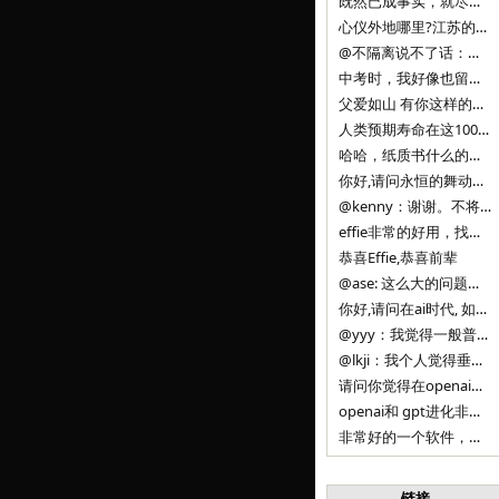
既然已成事实，就尽量接受了。 事情未能如愿已是不幸，没必要为此反复纠结来进行不必要的自我惩罚。 之前问过家里的小朋友是否想学编
心仪外地哪里?江苏的？顺其自然，全面发展才是。
@不隔离说不了话：确实，一晃三年。
中考时，我好像也留言过的，可乐好像和我们考得差不多。 一晃三年，我们江苏24年，物化生612分，女孩。 其实高考只是长跑的
父爱如山 有你这样的父亲做后盾，可乐未来的路一定会走得踏实又精彩
人类预期寿命在这100年，每2-3年增长一岁，到你们这一代大概率能到100岁，46岁还是正当年,可能不是八九点中的太阳了，但还是1
哈哈，纸质书什么的目前没有打算和计划，微信读书我不太熟悉，研究看看。目前，我只发在自己博客和起点上。关于小说内容方面，谢谢你的建议
你好,请问永恒的舞动什么时候可以出版纸质书,或者登陆微信读书.另外小说内容能不能更大气一些,不要只是局限于与一对男女的爱情和ai安
@kenny：谢谢。不将GIF显示为动图，主要是考虑到Effie本身的“极简、无干扰”的设计哲学，动图无疑是“干扰”之一。
effie非常的好用，找了很多年，终于找到这款，已经推荐给身边不少朋友使用和付费。有个小建议，文档里面是否可以增加gif的动图显示
恭喜Effie,恭喜前辈
@ase: 这么大的问题，我觉得我并没有答案。又或者说，每个人（公司）有自己的答案。
你好,请问在ai时代, 如何做软件. 是像以前那样,先构建软件的功能界面和服务,比如Office,嘀嘀打车,airbnb那样的界面
@yyy：我觉得一般普通人（非技术类以及非AI专业领域的人）会接触到的大语言模型肯定是大厂的超级模型。开源模型以后会更多被用在垂直
@lkji：我个人觉得垂直模型会自成一条发展线路的。AI 落地实际应用，一定还是垂直领域会更多。只是，垂直领域每个领域都不大，所以
请问你觉得在openai大语言模型一日千里的情况下，人们还需要去了解学习理解使用开源模型吗，还是说只需要使用openai的大语言模
openai和 gpt进化非常快， 还有垂直模型的机会吗
非常好的一个软件，恭喜。
链接