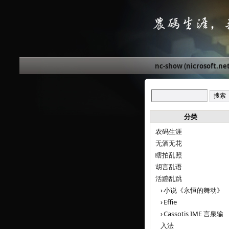
nc-show (nicrosoft.net
分类
农码生涯
无酒无花
瞎拍乱照
胡言乱语
活蹦乱跳
小说《永恒的舞动》
Effie
Cassotis IME 言泉输
入法