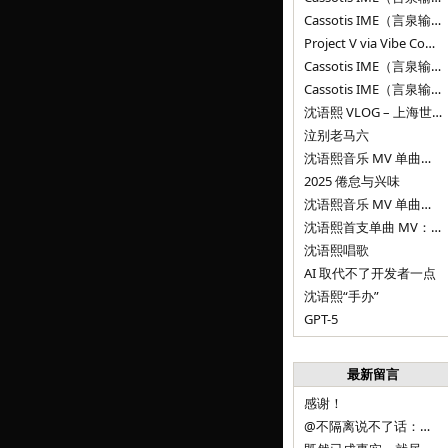
Cassotis IME（言泉输入法）v0.1.0
Project V via Vibe Coding
Cassotis IME（言泉输入法）阶段二
Cassotis IME（言泉输入法）
沈语熙 VLOG – 上海世博文化公园双子山
泣别老马六
沈语熙音乐 MV 单曲第三弹：代码与白T恤
2025 倦怠与兴味
沈语熙音乐 MV 单曲第二弹：优雅时间
沈语熙首支单曲 MV：告别的倒影
沈语熙唱歌
AI 取代不了开发者一点
沈语熙“手办”
GPT-5
最新留言
感谢！
@不隔离说不了话：浙江的