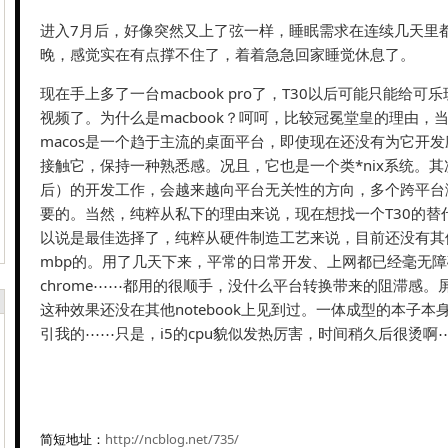
进入7月后，好像突然又上了弦一样，睡眠需求在连续几天里
晚，感觉实在有点撑不住了，着着急急回家睡觉休息了。
现在手上多了一台macbook pro了，T30以后可能只能给可乐
视频了。为什么是macbook？呵呵，比较冠冕堂皇的理由，
macos是一个趋于主流的桌面平台，即使现在还没有为它开
接触它，保持一种熟悉感。况且，它也是一个类*nix系统。
后）的开发工作，会越来越向平台无关性的方向，多个跨平台
要的。当然，纯粹从私下的理由来说，现在想找一个T30的替代品，
以说是最佳选择了，纯粹从硬件制造工艺来说，目前还没有其他n
mbp的。用了几天下来，平常的日常开发、上网都已经毫无障碍了，e
chrome⋯⋯都用的很顺手，没什么平台转换带来的阻滞感。
这种效果还没在其他notebook上见到过。一体成型的本子
引我的⋯⋯只是，i5的cpu貌似发热厉害，时间稍久后很烫啊
简短地址：
http://ncblog.net/735/