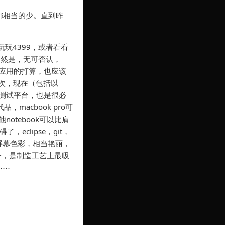
都相当的少。直到昨
玩玩4399，或者看看
当然是，无可否认，
发应用的打算，也应该
其次，现在（包括以
测试平台，也是很必
macbook pro可
otebook可以比肩
clipse，git，
屏幕色彩，相当艳丽，
本身，是制造工艺上最吸
⋯⋯