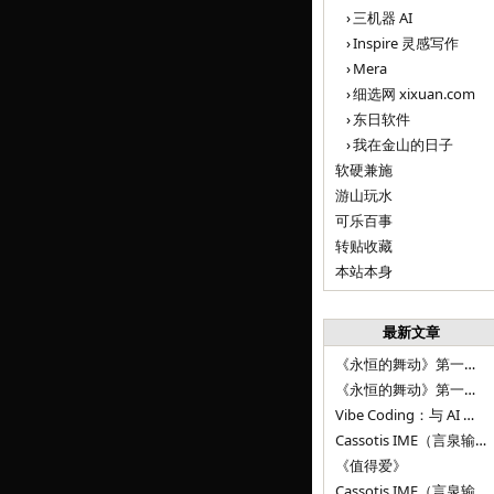
三机器 AI
Inspire 灵感写作
Mera
细选网 xixuan.com
东日软件
我在金山的日子
软硬兼施
游山玩水
可乐百事
转贴收藏
本站本身
最新文章
《永恒的舞动》第一百二十八章
《永恒的舞动》第一百二十七章
Vibe Coding：与 AI 并肩进步——言泉输入法 v0.4.1
Cassotis IME（言泉输入法）v0.3.1
《值得爱》
Cassotis IME（言泉输入法）v0.2.0