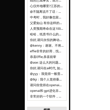
既然已成事实，就尽量接受了。 事情未能如愿已是不幸，没必要为此反复纠结来进行不必要的自我惩罚。 之前问过家里的小朋友是否想学编
心仪外地哪里?江苏的？顺其自然，全面发展才是。
@不隔离说不了话：确实，一晃三年。
中考时，我好像也留言过的，可乐好像和我们考得差不多。 一晃三年，我们江苏24年，物化生612分，女孩。 其实高考只是长跑的
父爱如山 有你这样的父亲做后盾，可乐未来的路一定会走得踏实又精彩
人类预期寿命在这100年，每2-3年增长一岁，到你们这一代大概率能到100岁，46岁还是正当年,可能不是八九点中的太阳了，但还是1
哈哈，纸质书什么的目前没有打算和计划，微信读书我不太熟悉，研究看看。目前，我只发在自己博客和起点上。关于小说内容方面，谢谢你的建议
你好,请问永恒的舞动什么时候可以出版纸质书,或者登陆微信读书.另外小说内容能不能更大气一些,不要只是局限于与一对男女的爱情和ai安
@kenny：谢谢。不将GIF显示为动图，主要是考虑到Effie本身的“极简、无干扰”的设计哲学，动图无疑是“干扰”之一。
effie非常的好用，找了很多年，终于找到这款，已经推荐给身边不少朋友使用和付费。有个小建议，文档里面是否可以增加gif的动图显示
恭喜Effie,恭喜前辈
@ase: 这么大的问题，我觉得我并没有答案。又或者说，每个人（公司）有自己的答案。
你好,请问在ai时代, 如何做软件. 是像以前那样,先构建软件的功能界面和服务,比如Office,嘀嘀打车,airbnb那样的界面
@yyy：我觉得一般普通人（非技术类以及非AI专业领域的人）会接触到的大语言模型肯定是大厂的超级模型。开源模型以后会更多被用在垂直
@lkji：我个人觉得垂直模型会自成一条发展线路的。AI 落地实际应用，一定还是垂直领域会更多。只是，垂直领域每个领域都不大，所以
请问你觉得在openai大语言模型一日千里的情况下，人们还需要去了解学习理解使用开源模型吗，还是说只需要使用openai的大语言模
openai和 gpt进化非常快， 还有垂直模型的机会吗
非常好的一个软件，恭喜。
链接