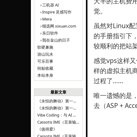
大半的主机费
三机器 AI
觉。
Inspire 灵感写作
Mera
虽然对Linux配
细选网 xixuan.com
东日软件
的手册指引下
我在金山的日子
较顺利的把站架
软硬兼施
游山玩水
感觉vps这样
可乐百事
转贴收藏
样的虚拟主机
本站本身
过程了……
最新文章
唯一遗憾的是，
《永恒的舞动》第一百二十八章
去（ASP + Ac
《永恒的舞动》第一百二十七章
Vibe Coding：与 AI 并肩进步——言泉输入法 v0.4.1
Cassotis IME（言泉输入法）v0.3.1
《值得爱》
Cassotis IME（言泉输入法）v0.2.0