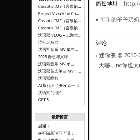
简短地址：
http:/
Cassotis IME（言泉输入法）v0.1.0
Project V via Vibe Coding
«
可乐的爷爷奶奶
Cassotis IME（言泉输入法）阶段二
Cassotis IME（言泉输入法）
沈语熙 VLOG – 上海世博文化公园双子山
评论
泣别老马六
沈语熙音乐 MV 单曲第三弹：代码与白T恤
› 迷你熊 @ 2010-0
2025 倦怠与兴味
沈语熙音乐 MV 单曲第二弹：优雅时间
天哪，nc你也太
沈语熙首支单曲 MV：告别的倒影
沈语熙唱歌
AI 取代不了开发者一点
沈语熙“手办”
GPT-5
最新留言
感谢！
@不隔离说不了话：浙江的