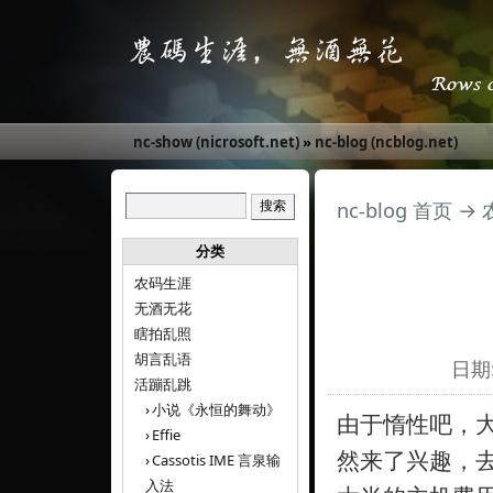
nc-show (nicrosoft.net)
»
nc-blog (ncblog.net)
nc-blog 首页
→
分类
农码生涯
无酒无花
瞎拍乱照
胡言乱语
日期:
活蹦乱跳
小说《永恒的舞动》
由于惰性吧，大
Effie
然来了兴趣，
Cassotis IME 言泉输
入法