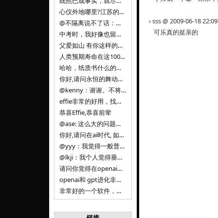
既然已成事实，就尽量接受了。 事情未能如愿已是不幸，没必要为此反复纠结来进行不必要的自我惩罚。 之前问过家里的小朋友是否想学编
心仪外地哪里?江苏的？顺其自然，全面发展才是。
› sss @ 2009-06-18 22:
@不隔离说不了话：确实，一晃三年。
可乐真的挺亲的
中考时，我好像也留言过的，可乐好像和我们考得差不多。 一晃三年，我们江苏24年，物化生612分，女孩。 其实高考只是长跑的
父爱如山 有你这样的父亲做后盾，可乐未来的路一定会走得踏实又精彩
人类预期寿命在这100年，每2-3年增长一岁，到你们这一代大概率能到100岁，46岁还是正当年,可能不是八九点中的太阳了，但还是1
哈哈，纸质书什么的目前没有打算和计划，微信读书我不太熟悉，研究看看。目前，我只发在自己博客和起点上。关于小说内容方面，谢谢你的建议
你好,请问永恒的舞动什么时候可以出版纸质书,或者登陆微信读书.另外小说内容能不能更大气一些,不要只是局限于与一对男女的爱情和ai安
@kenny：谢谢。不将GIF显示为动图，主要是考虑到Effie本身的“极简、无干扰”的设计哲学，动图无疑是“干扰”之一。
effie非常的好用，找了很多年，终于找到这款，已经推荐给身边不少朋友使用和付费。有个小建议，文档里面是否可以增加gif的动图显示
恭喜Effie,恭喜前辈
@ase: 这么大的问题，我觉得我并没有答案。又或者说，每个人（公司）有自己的答案。
你好,请问在ai时代, 如何做软件. 是像以前那样,先构建软件的功能界面和服务,比如Office,嘀嘀打车,airbnb那样的界面
@yyy：我觉得一般普通人（非技术类以及非AI专业领域的人）会接触到的大语言模型肯定是大厂的超级模型。开源模型以后会更多被用在垂直
@lkji：我个人觉得垂直模型会自成一条发展线路的。AI 落地实际应用，一定还是垂直领域会更多。只是，垂直领域每个领域都不大，所以
请问你觉得在openai大语言模型一日千里的情况下，人们还需要去了解学习理解使用开源模型吗，还是说只需要使用openai的大语言模
openai和 gpt进化非常快， 还有垂直模型的机会吗
非常好的一个软件，恭喜。
链接