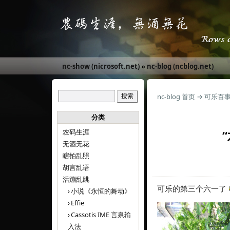
nc-show (nicrosoft.net)
»
nc-blog (ncblog.net)
nc-blog 首页
→
可乐百
分类
农码生涯
无酒无花
瞎拍乱照
胡言乱语
活蹦乱跳
可乐的第三个六一了
小说《永恒的舞动》
Effie
Cassotis IME 言泉输
入法