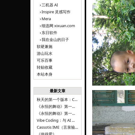
三机器 AI
Inspire 灵感写作
Mera
细选网 xixuan.com
东日软件
我在金山的日子
软硬兼施
游山玩水
可乐百事
转贴收藏
本站本身
最新文章
秋天的第一个版本：Cassotis IME（言泉输入法）v1.12.0
《永恒的舞动》第一百二十八章
《永恒的舞动》第一百二十七章
Vibe Coding：与 AI 并肩进步——言泉输入法 v0.4.1
Cassotis IME（言泉输入法）v0.3.1
《值得爱》