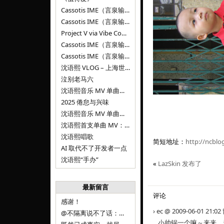
Cassotis IME（言泉输入法）v0.2.0
Cassotis IME（言泉输入法）v0.1.0
Project V via Vibe Coding
Cassotis IME（言泉输入法）阶段二
Cassotis IME（言泉输入法）
沈语熙 VLOG – 上海世博文化公园双子山
泣别老马六
沈语熙音乐 MV 单曲第三弹：代码与白T恤
2025 倦怠与兴味
沈语熙音乐 MV 单曲第二弹：优雅时间
沈语熙首支单曲 MV：告别的倒影
沈语熙唱歌
简短地址：
http://ncblo
AI 取代不了开发者一点
沈语熙“手办”
«
LazSkin 发布了
最新留言
评论
感谢！
› ec @ 2009-06-01 21:0
@不隔离说不了话：浙江的
小帅锅一个嘛～来来