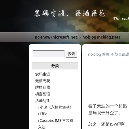
nc-show (nicrosoft.net)
»
nc-blog (ncblog.net)
nc-blog 首页
→
胡言乱
分类
农码生涯
无酒无花
瞎拍乱照
胡言乱语
活蹦乱跳
看了天涯的一个长贴
小说《永恒的舞动》
是局限于外企了。
Effie
Cassotis IME 言泉输
总之，还是ISV好啊
入法