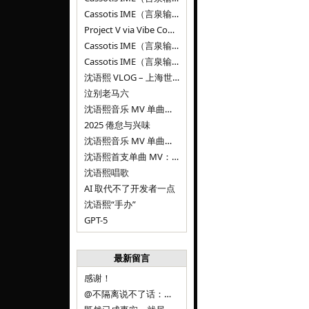
Cassotis IME（言泉输入法）v0.1.0
Project V via Vibe Coding
Cassotis IME（言泉输入法）阶段二
Cassotis IME（言泉输入法）
沈语熙 VLOG – 上海世博文化公园双子山
泣别老马六
沈语熙音乐 MV 单曲第三弹：代码与白T恤
2025 倦怠与兴味
沈语熙音乐 MV 单曲第二弹：优雅时间
沈语熙首支单曲 MV：告别的倒影
沈语熙唱歌
AI 取代不了开发者一点
沈语熙“手办”
GPT-5
最新留言
感谢！
@不隔离说不了话：浙江的