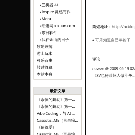
三机器 AI
Inspire 灵感写作
Mera
细选网 xixuan.com
简短地址：
http://ncblo
东日软件
我在金山的日子
«
可乐知道自己年龄了
软硬兼施
游山玩水
评论
可乐百事
转贴收藏
› owen @ 2009-05-19 0
本站本身
ISV也得跟坏人做斗争…
最新文章
《永恒的舞动》第一百二十八章
《永恒的舞动》第一百二十七章
Vibe Coding：与 AI 并肩进步——言泉输入法 v0.4.1
Cassotis IME（言泉输入法）v0.3.1
《值得爱》
Cassotis IME（言泉输入法）v0.2.0