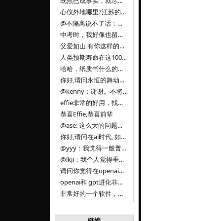
既然已成事实，就尽量接受了。 事情未能如愿已是不幸，没必要为此反复纠结来进行不必要的自我惩罚。 之前问过家里的小朋友是否想学编
心仪外地哪里?江苏的？顺其自然，全面发展才是。
@不隔离说不了话：确实，一晃三年。
中考时，我好像也留言过的，可乐好像和我们考得差不多。 一晃三年，我们江苏24年，物化生612分，女孩。 其实高考只是长跑的
父爱如山 有你这样的父亲做后盾，可乐未来的路一定会走得踏实又精彩
人类预期寿命在这100年，每2-3年增长一岁，到你们这一代大概率能到100岁，46岁还是正当年,可能不是八九点中的太阳了，但还是1
哈哈，纸质书什么的目前没有打算和计划，微信读书我不太熟悉，研究看看。目前，我只发在自己博客和起点上。关于小说内容方面，谢谢你的建议
你好,请问永恒的舞动什么时候可以出版纸质书,或者登陆微信读书.另外小说内容能不能更大气一些,不要只是局限于与一对男女的爱情和ai安
@kenny：谢谢。不将GIF显示为动图，主要是考虑到Effie本身的“极简、无干扰”的设计哲学，动图无疑是“干扰”之一。
effie非常的好用，找了很多年，终于找到这款，已经推荐给身边不少朋友使用和付费。有个小建议，文档里面是否可以增加gif的动图显示
恭喜Effie,恭喜前辈
@ase: 这么大的问题，我觉得我并没有答案。又或者说，每个人（公司）有自己的答案。
你好,请问在ai时代, 如何做软件. 是像以前那样,先构建软件的功能界面和服务,比如Office,嘀嘀打车,airbnb那样的界面
@yyy：我觉得一般普通人（非技术类以及非AI专业领域的人）会接触到的大语言模型肯定是大厂的超级模型。开源模型以后会更多被用在垂直
@lkji：我个人觉得垂直模型会自成一条发展线路的。AI 落地实际应用，一定还是垂直领域会更多。只是，垂直领域每个领域都不大，所以
请问你觉得在openai大语言模型一日千里的情况下，人们还需要去了解学习理解使用开源模型吗，还是说只需要使用openai的大语言模
openai和 gpt进化非常快， 还有垂直模型的机会吗
非常好的一个软件，恭喜。
链接