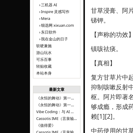
三机器 AI
甘草浸膏、阿
Inspire 灵感写作
Mera
锑钾。
细选网 xixuan.com
东日软件
【声称的功效
我在金山的日子
软硬兼施
镇咳祛痰。
游山玩水
可乐百事
【真相】
转贴收藏
本站本身
复方甘草片中
抑制咳嗽反射
最新文章
枢。阿片即著
《永恒的舞动》第一百二十八章
《永恒的舞动》第一百二十七章
够成瘾，形成
Vibe Coding：与 AI 并肩进步——言泉输入法 v0.4.1
赖[1][2]。
Cassotis IME（言泉输入法）v0.3.1
《值得爱》
中药使用的甘
Cassotis IME（言泉输入法）v0.2.0