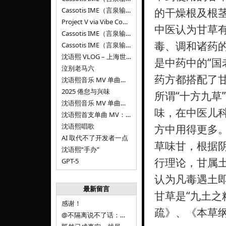
Cassotis IME（言泉输入法）v0.1.0
的干燥根及根
Project V via Vibe Coding
中医认为甘草
Cassotis IME（言泉输入法）阶段二
毒、调和诸药
Cassotis IME（言泉输入法）
沈语熙 VLOG – 上海世博文化公园双子山
是中药中的“国
泣别老马六
药方都搭配了
沈语熙音乐 MV 单曲第三弹：代码与白T恤
2025 倦怠与兴味
所谓“十方九草
沈语熙音乐 MV 单曲第二弹：优雅时间
味，在中医儿
沈语熙首支单曲 MV：告别的倒影
沈语熙唱歌
方中用得更多
AI 取代不了开发者一点
草味甘，根据
沈语熙“手办”
行理论，甘属土
GPT-5
认为凡毒遇土
最新留言
甘草是“九土之
感谢！
疏》、《本草
@不隔离说不了话：浙江的