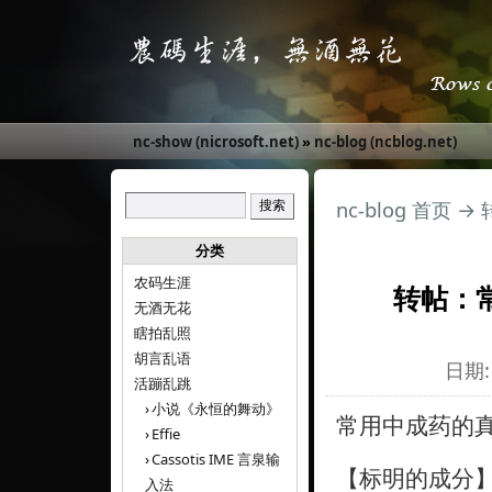
nc-show (nicrosoft.net)
»
nc-blog (ncblog.net)
nc-blog 首页
→
分类
农码生涯
转帖：
无酒无花
瞎拍乱照
胡言乱语
日期: 
活蹦乱跳
小说《永恒的舞动》
常用中成药的
Effie
Cassotis IME 言泉输
【标明的成分
入法