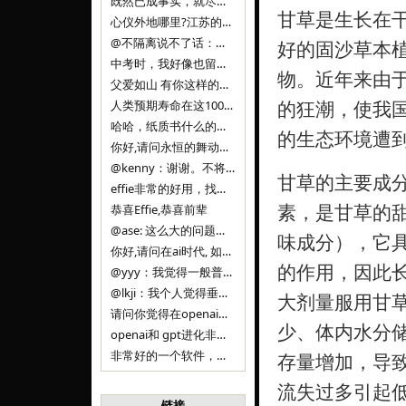
既然已成事实，就尽量接受了。 事情未能如愿已是不幸，没必要为此反复纠结来进行不必要的自我惩罚。 之前问过家里的小朋友是否想学编
甘草是生长在
心仪外地哪里?江苏的？顺其自然，全面发展才是。
@不隔离说不了话：确实，一晃三年。
好的固沙草本
中考时，我好像也留言过的，可乐好像和我们考得差不多。 一晃三年，我们江苏24年，物化生612分，女孩。 其实高考只是长跑的
物。近年来由
父爱如山 有你这样的父亲做后盾，可乐未来的路一定会走得踏实又精彩
的狂潮，使我
人类预期寿命在这100年，每2-3年增长一岁，到你们这一代大概率能到100岁，46岁还是正当年,可能不是八九点中的太阳了，但还是1
哈哈，纸质书什么的目前没有打算和计划，微信读书我不太熟悉，研究看看。目前，我只发在自己博客和起点上。关于小说内容方面，谢谢你的建议
的生态环境遭到
你好,请问永恒的舞动什么时候可以出版纸质书,或者登陆微信读书.另外小说内容能不能更大气一些,不要只是局限于与一对男女的爱情和ai安
@kenny：谢谢。不将GIF显示为动图，主要是考虑到Effie本身的“极简、无干扰”的设计哲学，动图无疑是“干扰”之一。
甘草的主要成
effie非常的好用，找了很多年，终于找到这款，已经推荐给身边不少朋友使用和付费。有个小建议，文档里面是否可以增加gif的动图显示
素，是甘草的
恭喜Effie,恭喜前辈
@ase: 这么大的问题，我觉得我并没有答案。又或者说，每个人（公司）有自己的答案。
味成分），它
你好,请问在ai时代, 如何做软件. 是像以前那样,先构建软件的功能界面和服务,比如Office,嘀嘀打车,airbnb那样的界面
的作用，因此
@yyy：我觉得一般普通人（非技术类以及非AI专业领域的人）会接触到的大语言模型肯定是大厂的超级模型。开源模型以后会更多被用在垂直
@lkji：我个人觉得垂直模型会自成一条发展线路的。AI 落地实际应用，一定还是垂直领域会更多。只是，垂直领域每个领域都不大，所以
大剂量服用甘草
请问你觉得在openai大语言模型一日千里的情况下，人们还需要去了解学习理解使用开源模型吗，还是说只需要使用openai的大语言模
少、体内水分
openai和 gpt进化非常快， 还有垂直模型的机会吗
非常好的一个软件，恭喜。
存量增加，导
流失过多引起
链接