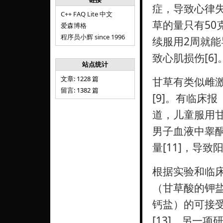
症，导致心律
C++ FAQ Lite 中文
草的量只有50
爱森博格
程序员小辉 since 1996
续服用2周就能
致心肌损伤[6]
站点统计
文章: 1228 篇
甘草有类似雌激
留言: 1382 篇
[9]。有临床报
道，儿童服用甘
男子血液中睾
量[11]，导致
根据实验和临
（甘草酸的钾
钙盐）的可接受量
[13]。另一项