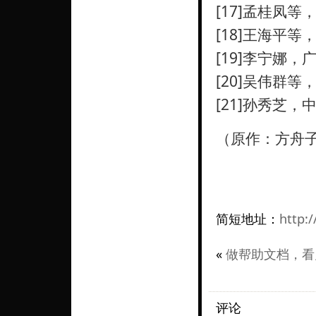
[17]孟桂凤等，
[18]王海平等，
[19]李宁娜，广
[20]吴伟群等，
[21]孙秀芝，中
（原作：方舟
简短地址：
http:/
«
做帮助文档，看
评论