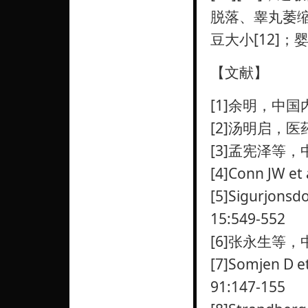
脱落、睾丸萎
豆大小[12]；
【文献】
[1]余明，中国内
[2]汤明启，医药
[3]孟宪泽等，中
[4]Conn JW et
[5]Sigurjonsdo
15:549-552
[6]张永生等，中
[7]Somjen D et
91:147-155