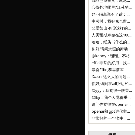
既然已成事实，就尽量接受了。 事情未能如愿已是不幸，没必要为此反复纠结来进行不必要的自我惩罚。 之前问过家里的小朋友是否想学编
心仪外地哪里?江苏的？顺其自然，全面发展才是。
@不隔离说不了话：确实，一晃三年。
中考时，我好像也留言过的，可乐好像和我们考得差不多。 一晃三年，我们江苏24年，物化生612分，女孩。 其实高考只是长跑的
父爱如山 有你这样的父亲做后盾，可乐未来的路一定会走得踏实又精彩
人类预期寿命在这100年，每2-3年增长一岁，到你们这一代大概率能到100岁，46岁还是正当年,可能不是八九点中的太阳了，但还是1
哈哈，纸质书什么的目前没有打算和计划，微信读书我不太熟悉，研究看看。目前，我只发在自己博客和起点上。关于小说内容方面，谢谢你的建议
你好,请问永恒的舞动什么时候可以出版纸质书,或者登陆微信读书.另外小说内容能不能更大气一些,不要只是局限于与一对男女的爱情和ai安
@kenny：谢谢。不将GIF显示为动图，主要是考虑到Effie本身的“极简、无干扰”的设计哲学，动图无疑是“干扰”之一。
effie非常的好用，找了很多年，终于找到这款，已经推荐给身边不少朋友使用和付费。有个小建议，文档里面是否可以增加gif的动图显示
恭喜Effie,恭喜前辈
@ase: 这么大的问题，我觉得我并没有答案。又或者说，每个人（公司）有自己的答案。
你好,请问在ai时代, 如何做软件. 是像以前那样,先构建软件的功能界面和服务,比如Office,嘀嘀打车,airbnb那样的界面
@yyy：我觉得一般普通人（非技术类以及非AI专业领域的人）会接触到的大语言模型肯定是大厂的超级模型。开源模型以后会更多被用在垂直
@lkji：我个人觉得垂直模型会自成一条发展线路的。AI 落地实际应用，一定还是垂直领域会更多。只是，垂直领域每个领域都不大，所以
请问你觉得在openai大语言模型一日千里的情况下，人们还需要去了解学习理解使用开源模型吗，还是说只需要使用openai的大语言模
openai和 gpt进化非常快， 还有垂直模型的机会吗
非常好的一个软件，恭喜。
链接