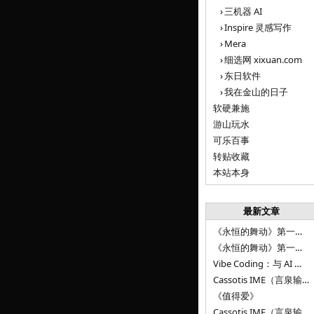
三机器 AI
Inspire 灵感写作
Mera
细选网 xixuan.com
东日软件
我在金山的日子
软硬兼施
游山玩水
可乐百事
转贴收藏
本站本身
最新文章
《永恒的舞动》第一百二十八章
《永恒的舞动》第一百二十七章
Vibe Coding：与 AI 并肩进步——言泉输入法 v0.4.1
Cassotis IME（言泉输入法）v0.3.1
《值得爱》
Cassotis IME（言泉输入法）v0.2.0