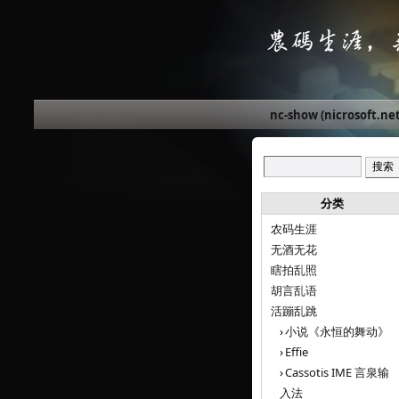
nc-show (nicrosoft.net
分类
农码生涯
无酒无花
瞎拍乱照
胡言乱语
活蹦乱跳
小说《永恒的舞动》
Effie
Cassotis IME 言泉输
入法