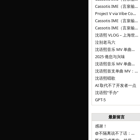
Cassotis IME（言泉输入法）v0.1.0
Project V via Vibe Coding
Cassotis IME（言泉输入法）阶段二
Cassotis IME（言泉输入法）
沈语熙 VLOG – 上海世博文化公园双子山
泣别老马六
沈语熙音乐 MV 单曲第三弹：代码与白T恤
2025 倦怠与兴味
沈语熙音乐 MV 单曲第二弹：优雅时间
沈语熙首支单曲 MV：告别的倒影
沈语熙唱歌
AI 取代不了开发者一点
沈语熙“手办”
GPT-5
最新留言
感谢！
@不隔离说不了话：浙江的