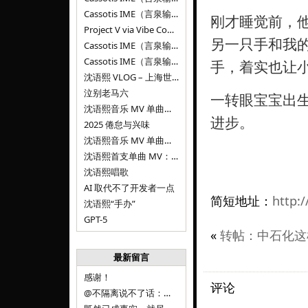
Cassotis IME（言泉输入法）v0.1.0
刚才睡觉前，
Project V via Vibe Coding
另一只手和我
Cassotis IME（言泉输入法）阶段二
Cassotis IME（言泉输入法）
手，着实也让
沈语熙 VLOG – 上海世博文化公园双子山
泣别老马六
一转眼宝宝出
沈语熙音乐 MV 单曲第三弹：代码与白T恤
进步。
2025 倦怠与兴味
沈语熙音乐 MV 单曲第二弹：优雅时间
沈语熙首支单曲 MV：告别的倒影
沈语熙唱歌
AI 取代不了开发者一点
简短地址：
http:/
沈语熙“手办”
GPT-5
«
转帖：中石化这
最新留言
感谢！
评论
@不隔离说不了话：浙江的