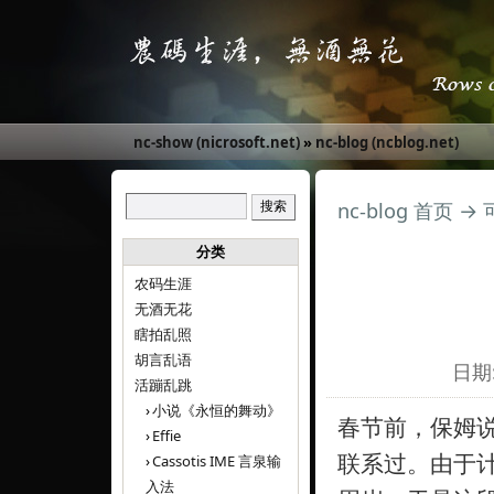
nc-show (nicrosoft.net)
»
nc-blog (ncblog.net)
nc-blog 首页
→
分类
农码生涯
无酒无花
瞎拍乱照
胡言乱语
日期:
活蹦乱跳
小说《永恒的舞动》
春节前，保姆
Effie
联系过。由于
Cassotis IME 言泉输
入法