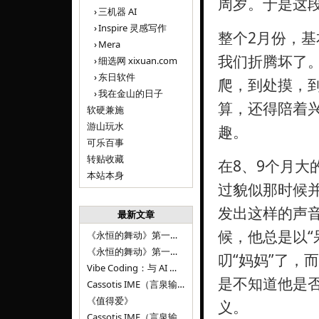
周岁。于是这
三机器 AI
Inspire 灵感写作
整个2月份，
Mera
我们折腾坏了
细选网 xixuan.com
东日软件
爬，到处摸，
我在金山的日子
算，还得陪着
软硬兼施
游山玩水
趣。
可乐百事
转贴收藏
在8、9个月大
本站本身
过貌似那时候
发出这样的声音
最新文章
候，他总是以“
《永恒的舞动》第一百二十八章
《永恒的舞动》第一百二十七章
叨“妈妈”了，
Vibe Coding：与 AI 并肩进步——言泉输入法 v0.4.1
是不知道他是
Cassotis IME（言泉输入法）v0.3.1
《值得爱》
义。
Cassotis IME（言泉输入法）v0.2.0