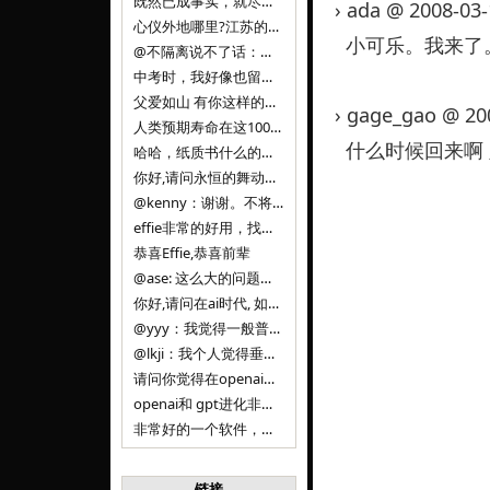
既然已成事实，就尽量接受了。 事情未能如愿已是不幸，没必要为此反复纠结来进行不必要的自我惩罚。 之前问过家里的小朋友是否想学编
› ada @ 2008-03
心仪外地哪里?江苏的？顺其自然，全面发展才是。
小可乐。我来了
@不隔离说不了话：确实，一晃三年。
中考时，我好像也留言过的，可乐好像和我们考得差不多。 一晃三年，我们江苏24年，物化生612分，女孩。 其实高考只是长跑的
父爱如山 有你这样的父亲做后盾，可乐未来的路一定会走得踏实又精彩
› gage_gao @ 20
人类预期寿命在这100年，每2-3年增长一岁，到你们这一代大概率能到100岁，46岁还是正当年,可能不是八九点中的太阳了，但还是1
什么时候回来啊
哈哈，纸质书什么的目前没有打算和计划，微信读书我不太熟悉，研究看看。目前，我只发在自己博客和起点上。关于小说内容方面，谢谢你的建议
你好,请问永恒的舞动什么时候可以出版纸质书,或者登陆微信读书.另外小说内容能不能更大气一些,不要只是局限于与一对男女的爱情和ai安
@kenny：谢谢。不将GIF显示为动图，主要是考虑到Effie本身的“极简、无干扰”的设计哲学，动图无疑是“干扰”之一。
effie非常的好用，找了很多年，终于找到这款，已经推荐给身边不少朋友使用和付费。有个小建议，文档里面是否可以增加gif的动图显示
恭喜Effie,恭喜前辈
@ase: 这么大的问题，我觉得我并没有答案。又或者说，每个人（公司）有自己的答案。
你好,请问在ai时代, 如何做软件. 是像以前那样,先构建软件的功能界面和服务,比如Office,嘀嘀打车,airbnb那样的界面
@yyy：我觉得一般普通人（非技术类以及非AI专业领域的人）会接触到的大语言模型肯定是大厂的超级模型。开源模型以后会更多被用在垂直
@lkji：我个人觉得垂直模型会自成一条发展线路的。AI 落地实际应用，一定还是垂直领域会更多。只是，垂直领域每个领域都不大，所以
请问你觉得在openai大语言模型一日千里的情况下，人们还需要去了解学习理解使用开源模型吗，还是说只需要使用openai的大语言模
openai和 gpt进化非常快， 还有垂直模型的机会吗
非常好的一个软件，恭喜。
链接