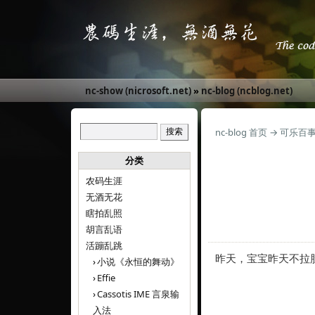
nc-show (nicrosoft.net)
»
nc-blog (ncblog.net)
nc-blog 首页
→
可乐百
分类
农码生涯
无酒无花
瞎拍乱照
胡言乱语
活蹦乱跳
昨天，宝宝昨天不拉
小说《永恒的舞动》
Effie
Cassotis IME 言泉输
入法