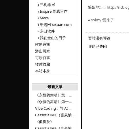
三机器 AI
简短地址：
http://ncblo
Inspire 灵感写作
Mera
«
solmyr要来了
细选网 xixuan.com
东日软件
我在金山的日子
暂时没有评论
软硬兼施
评论已关闭
游山玩水
可乐百事
转贴收藏
本站本身
最新文章
《永恒的舞动》第一百二十八章
《永恒的舞动》第一百二十七章
Vibe Coding：与 AI 并肩进步——言泉输入法 v0.4.1
Cassotis IME（言泉输入法）v0.3.1
《值得爱》
Cassotis IME（言泉输入法）v0.2.0