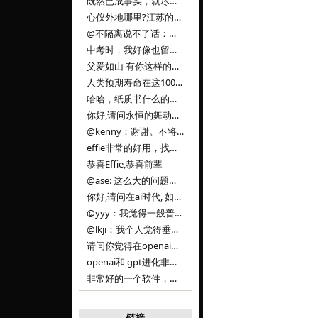
既然已成事实，就尽量接受了。 事情未能如愿已是不幸，没必要为此反复纠结来进行不必要的自我惩罚。 之前问过家里的小朋友是否想学编
心仪外地哪里?江苏的？顺其自然，全面发展才是。
@不隔离说不了话：确实，一晃三年。
中考时，我好像也留言过的，可乐好像和我们考得差不多。 一晃三年，我们江苏24年，物化生612分，女孩。 其实高考只是长跑的
父爱如山 有你这样的父亲做后盾，可乐未来的路一定会走得踏实又精彩
人类预期寿命在这100年，每2-3年增长一岁，到你们这一代大概率能到100岁，46岁还是正当年,可能不是八九点中的太阳了，但还是1
哈哈，纸质书什么的目前没有打算和计划，微信读书我不太熟悉，研究看看。目前，我只发在自己博客和起点上。关于小说内容方面，谢谢你的建议
你好,请问永恒的舞动什么时候可以出版纸质书,或者登陆微信读书.另外小说内容能不能更大气一些,不要只是局限于与一对男女的爱情和ai安
@kenny：谢谢。不将GIF显示为动图，主要是考虑到Effie本身的“极简、无干扰”的设计哲学，动图无疑是“干扰”之一。
effie非常的好用，找了很多年，终于找到这款，已经推荐给身边不少朋友使用和付费。有个小建议，文档里面是否可以增加gif的动图显示
恭喜Effie,恭喜前辈
@ase: 这么大的问题，我觉得我并没有答案。又或者说，每个人（公司）有自己的答案。
你好,请问在ai时代, 如何做软件. 是像以前那样,先构建软件的功能界面和服务,比如Office,嘀嘀打车,airbnb那样的界面
@yyy：我觉得一般普通人（非技术类以及非AI专业领域的人）会接触到的大语言模型肯定是大厂的超级模型。开源模型以后会更多被用在垂直
@lkji：我个人觉得垂直模型会自成一条发展线路的。AI 落地实际应用，一定还是垂直领域会更多。只是，垂直领域每个领域都不大，所以
请问你觉得在openai大语言模型一日千里的情况下，人们还需要去了解学习理解使用开源模型吗，还是说只需要使用openai的大语言模
openai和 gpt进化非常快， 还有垂直模型的机会吗
非常好的一个软件，恭喜。
链接