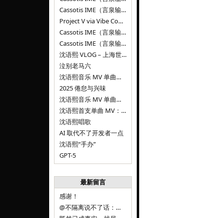
Cassotis IME（言泉输入法）v0.1.0
Project V via Vibe Coding
Cassotis IME（言泉输入法）阶段二
Cassotis IME（言泉输入法）
沈语熙 VLOG – 上海世博文化公园双子山
泣别老马六
沈语熙音乐 MV 单曲第三弹：代码与白T恤
2025 倦怠与兴味
沈语熙音乐 MV 单曲第二弹：优雅时间
沈语熙首支单曲 MV：告别的倒影
沈语熙唱歌
AI 取代不了开发者一点
沈语熙“手办”
GPT-5
最新留言
感谢！
@不隔离说不了话：浙江的