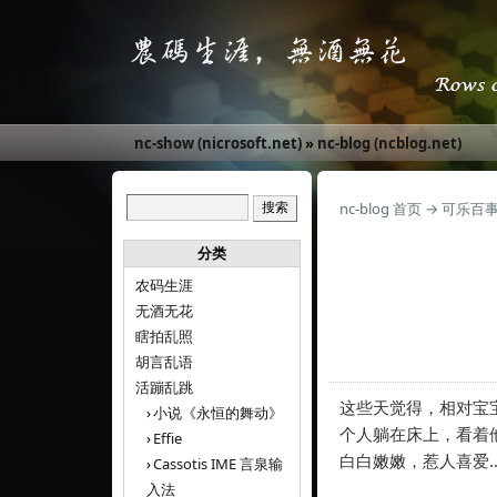
nc-show (nicrosoft.net)
»
nc-blog (ncblog.net)
nc-blog 首页
→
可乐百
分类
农码生涯
无酒无花
瞎拍乱照
胡言乱语
活蹦乱跳
这些天觉得，相对宝
小说《永恒的舞动》
个人躺在床上，看着
Effie
白白嫩嫩，惹人喜爱
Cassotis IME 言泉输
入法