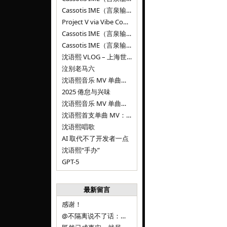
Cassotis IME（言泉输入法）v0.1.0
Project V via Vibe Coding
Cassotis IME（言泉输入法）阶段二
Cassotis IME（言泉输入法）
沈语熙 VLOG – 上海世博文化公园双子山
泣别老马六
沈语熙音乐 MV 单曲第三弹：代码与白T恤
2025 倦怠与兴味
沈语熙音乐 MV 单曲第二弹：优雅时间
沈语熙首支单曲 MV：告别的倒影
沈语熙唱歌
AI 取代不了开发者一点
沈语熙“手办”
GPT-5
最新留言
感谢！
@不隔离说不了话：浙江的