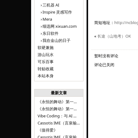
三机器 AI
Inspire 灵感写作
Mera
简短地址：
http://ncblo
细选网 xixuan.com
东日软件
«
长途（山地考）OK
我在金山的日子
软硬兼施
游山玩水
暂时没有评论
可乐百事
评论已关闭
转贴收藏
本站本身
最新文章
《永恒的舞动》第一百二十八章
《永恒的舞动》第一百二十七章
Vibe Coding：与 AI 并肩进步——言泉输入法 v0.4.1
Cassotis IME（言泉输入法）v0.3.1
《值得爱》
Cassotis IME（言泉输入法）v0.2.0