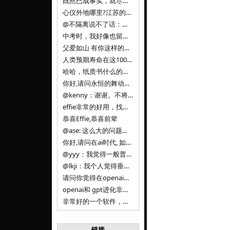
既然已成事实，就尽量接受了。 事情未能如愿已是不幸，没必要为此反复纠结来进行不必要的自我惩罚。 之前问过家里的小朋友是否想学编
心仪外地哪里?江苏的？顺其自然，全面发展才是。
@不隔离说不了话：确实，一晃三年。
中考时，我好像也留言过的，可乐好像和我们考得差不多。 一晃三年，我们江苏24年，物化生612分，女孩。 其实高考只是长跑的
父爱如山 有你这样的父亲做后盾，可乐未来的路一定会走得踏实又精彩
人类预期寿命在这100年，每2-3年增长一岁，到你们这一代大概率能到100岁，46岁还是正当年,可能不是八九点中的太阳了，但还是1
哈哈，纸质书什么的目前没有打算和计划，微信读书我不太熟悉，研究看看。目前，我只发在自己博客和起点上。关于小说内容方面，谢谢你的建议
你好,请问永恒的舞动什么时候可以出版纸质书,或者登陆微信读书.另外小说内容能不能更大气一些,不要只是局限于与一对男女的爱情和ai安
@kenny：谢谢。不将GIF显示为动图，主要是考虑到Effie本身的“极简、无干扰”的设计哲学，动图无疑是“干扰”之一。
effie非常的好用，找了很多年，终于找到这款，已经推荐给身边不少朋友使用和付费。有个小建议，文档里面是否可以增加gif的动图显示
恭喜Effie,恭喜前辈
@ase: 这么大的问题，我觉得我并没有答案。又或者说，每个人（公司）有自己的答案。
你好,请问在ai时代, 如何做软件. 是像以前那样,先构建软件的功能界面和服务,比如Office,嘀嘀打车,airbnb那样的界面
@yyy：我觉得一般普通人（非技术类以及非AI专业领域的人）会接触到的大语言模型肯定是大厂的超级模型。开源模型以后会更多被用在垂直
@lkji：我个人觉得垂直模型会自成一条发展线路的。AI 落地实际应用，一定还是垂直领域会更多。只是，垂直领域每个领域都不大，所以
请问你觉得在openai大语言模型一日千里的情况下，人们还需要去了解学习理解使用开源模型吗，还是说只需要使用openai的大语言模
openai和 gpt进化非常快， 还有垂直模型的机会吗
非常好的一个软件，恭喜。
链接