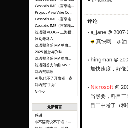
Cassotis IME（言泉输入法）v0.1.0
Project V via Vibe Coding
Cassotis IME（言泉输入法）阶段二
评论
Cassotis IME（言泉输入法）
› a_jane @ 2007
沈语熙 VLOG – 上海世博文化公园双子山
泣别老马六
真快啊，加油
沈语熙音乐 MV 单曲第三弹：代码与白T恤
2025 倦怠与兴味
沈语熙音乐 MV 单曲第二弹：优雅时间
› hingman @ 200
沈语熙首支单曲 MV：告别的倒影
加快速度，好像
沈语熙唱歌
AI 取代不了开发者一点
沈语熙“手办”
›
Nicrosoft
@ 200
GPT-5
当然要，科目三里
目二中考了（和
最新留言
感谢！
@不隔离说不了话：浙江的