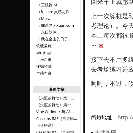
回来车上就感
三机器 AI
Inspire 灵感写作
上一次练桩是
Mera
考理论）。今
细选网 xixuan.com
东日软件
本上每次都很
我在金山的日子
～
软硬兼施
游山玩水
接下去不用多
可乐百事
转贴收藏
去考场练习适应
本站本身
呵呵，不过，
最新文章
《永恒的舞动》第一百二十八章
《永恒的舞动》第一百二十七章
Vibe Coding：与 AI 并肩进步——言泉输入法 v0.4.1
简短地址：
http:/
Cassotis IME（言泉输入法）v0.3.1
《值得爱》
«
拱北医院
Cassotis IME（言泉输入法）v0.2.0