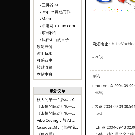
三机器 AI
Inspire 灵感写作
Mera
细选网 xixuan.com
东日软件
我在金山的日子
简短地址：
http://ncblo
软硬兼施
游山玩水
«
c0说
可乐百事
转贴收藏
本站本身
评论
› moonet @ 2004-09-09
最新文章
试试
秋天的第一个版本：Cassotis IME（言泉输入法）v1.12.0
《永恒的舞动》第一百二十八章
› 木 @ 2004-09-09 00:5
《永恒的舞动》第一百二十七章
test
Vibe Coding：与 AI 并肩进步——言泉输入法 v0.4.1
Cassotis IME（言泉输入法）v0.3.1
› lizhi @ 2004-09-13 02
《值得爱》
不错，站长是个全才啊