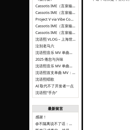
Cassotis IME（言泉输入法）v0.2.0
Cassotis IME（言泉输入法）v0.1.0
Project V via Vibe Coding
Cassotis IME（言泉输入法）阶段二
Cassotis IME（言泉输入法）
沈语熙 VLOG – 上海世博文化公园双子山
泣别老马六
沈语熙音乐 MV 单曲第三弹：代码与白T恤
2025 倦怠与兴味
沈语熙音乐 MV 单曲第二弹：优雅时间
沈语熙首支单曲 MV：告别的倒影
沈语熙唱歌
AI 取代不了开发者一点
沈语熙“手办”
最新留言
感谢！
@不隔离说不了话：浙江的