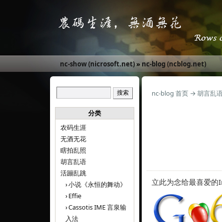
nc-show (nicrosoft.net)
»
nc-blog (ncblog.net)
nc-blog 首页
→
胡言乱
分类
农码生涯
无酒无花
瞎拍乱照
胡言乱语
活蹦乱跳
立此为念给最喜爱的Int
小说《永恒的舞动》
Effie
Cassotis IME 言泉输
入法