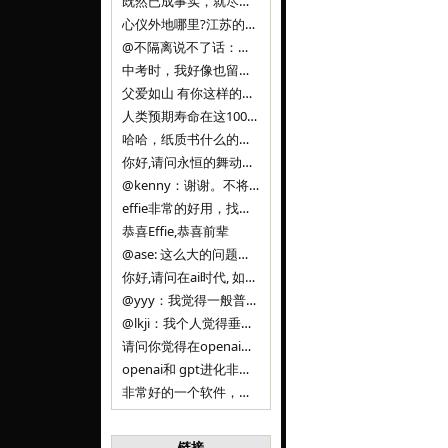
既然已成事实，就尽量接受了。 事情未能如愿已是不幸，没必要为此反复纠结来进行不必要的自我惩罚。 之前问过家里的小朋友是否想学编
心仪外地哪里?江苏的？顺其自然，全面发展才是。
@不隔离说不了话：确实，一晃三年。
中考时，我好像也留言过的，可乐好像和我们考得差不多。 一晃三年，我们江苏24年，物化生612分，女孩。 其实高考只是长跑的
父爱如山 有你这样的父亲做后盾，可乐未来的路一定会走得踏实又精彩
人类预期寿命在这100年，每2-3年增长一岁，到你们这一代大概率能到100岁，46岁还是正当年,可能不是八九点中的太阳了，但还是1
哈哈，纸质书什么的目前没有打算和计划，微信读书我不太熟悉，研究看看。目前，我只发在自己博客和起点上。关于小说内容方面，谢谢你的建议
你好,请问永恒的舞动什么时候可以出版纸质书,或者登陆微信读书.另外小说内容能不能更大气一些,不要只是局限于与一对男女的爱情和ai安
@kenny：谢谢。不将GIF显示为动图，主要是考虑到Effie本身的“极简、无干扰”的设计哲学，动图无疑是“干扰”之一。
effie非常的好用，找了很多年，终于找到这款，已经推荐给身边不少朋友使用和付费。有个小建议，文档里面是否可以增加gif的动图显示
恭喜Effie,恭喜前辈
@ase: 这么大的问题，我觉得我并没有答案。又或者说，每个人（公司）有自己的答案。
你好,请问在ai时代, 如何做软件. 是像以前那样,先构建软件的功能界面和服务,比如Office,嘀嘀打车,airbnb那样的界面
@yyy：我觉得一般普通人（非技术类以及非AI专业领域的人）会接触到的大语言模型肯定是大厂的超级模型。开源模型以后会更多被用在垂直
@lkji：我个人觉得垂直模型会自成一条发展线路的。AI 落地实际应用，一定还是垂直领域会更多。只是，垂直领域每个领域都不大，所以
请问你觉得在openai大语言模型一日千里的情况下，人们还需要去了解学习理解使用开源模型吗，还是说只需要使用openai的大语言模
openai和 gpt进化非常快， 还有垂直模型的机会吗
非常好的一个软件，恭喜。
链接