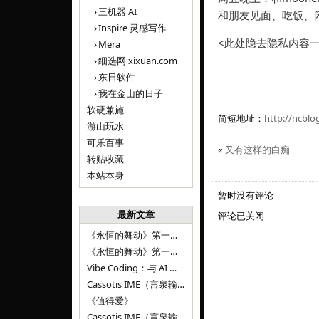
三机器 AI
和朋友见面、吃饭、
Inspire 灵感写作
<此处隐去隐私内容一
Mera
细选网 xixuan.com
东日软件
我在金山的日子
软硬兼施
简短地址：
http://ncblo
游山玩水
可乐百事
«
又有这样的白痴
转贴收藏
本站本身
暂时没有评论
最新文章
评论已关闭
《永恒的舞动》第一百二十八章
《永恒的舞动》第一百二十七章
Vibe Coding：与 AI 并肩进步——言泉输入法 v0.4.1
Cassotis IME（言泉输入法）v0.3.1
《值得爱》
Cassotis IME（言泉输入法）v0.2.0