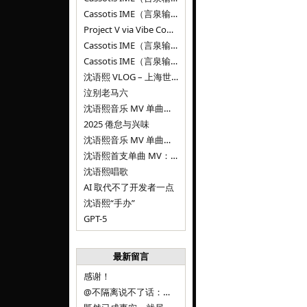
Cassotis IME（言泉输入法）v0.1.0
Project V via Vibe Coding
Cassotis IME（言泉输入法）阶段二
Cassotis IME（言泉输入法）
沈语熙 VLOG – 上海世博文化公园双子山
泣别老马六
沈语熙音乐 MV 单曲第三弹：代码与白T恤
2025 倦怠与兴味
沈语熙音乐 MV 单曲第二弹：优雅时间
沈语熙首支单曲 MV：告别的倒影
沈语熙唱歌
AI 取代不了开发者一点
沈语熙“手办”
GPT-5
最新留言
感谢！
@不隔离说不了话：浙江的