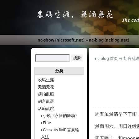
nc-show (nicrosoft.net)
»
nc-blog (ncblog.net)
nc-blog 首页
→
胡言乱
分类
农码生涯
无酒无花
瞎拍乱照
胡言乱语
活蹦乱跳
周五虽然清早下了雨
小说《永恒的舞动》
Effie
然而周六、周日连续
Cassotis IME 言泉输
入法
周五晚上，和moon