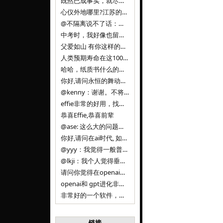
既然已成事实，就尽量接受了。 事情未能如愿已是不幸，没必要为此反复纠结来进行不必要的自我惩罚。 之前问过家里的小朋友是否想学编
心仪外地哪里?江苏的？顺其自然，全面发展才是。
@不隔离说不了话：确实，一晃三年。
中考时，我好像也留言过的，可乐好像和我们考得差不多。 一晃三年，我们江苏24年，物化生612分，女孩。 其实高考只是长跑的
父爱如山 有你这样的父亲做后盾，可乐未来的路一定会走得踏实又精彩
人类预期寿命在这100年，每2-3年增长一岁，到你们这一代大概率能到100岁，46岁还是正当年,可能不是八九点中的太阳了，但还是1
哈哈，纸质书什么的目前没有打算和计划，微信读书我不太熟悉，研究看看。目前，我只发在自己博客和起点上。关于小说内容方面，谢谢你的建议
你好,请问永恒的舞动什么时候可以出版纸质书,或者登陆微信读书.另外小说内容能不能更大气一些,不要只是局限于与一对男女的爱情和ai安
@kenny：谢谢。不将GIF显示为动图，主要是考虑到Effie本身的“极简、无干扰”的设计哲学，动图无疑是“干扰”之一。
effie非常的好用，找了很多年，终于找到这款，已经推荐给身边不少朋友使用和付费。有个小建议，文档里面是否可以增加gif的动图显示
恭喜Effie,恭喜前辈
@ase: 这么大的问题，我觉得我并没有答案。又或者说，每个人（公司）有自己的答案。
你好,请问在ai时代, 如何做软件. 是像以前那样,先构建软件的功能界面和服务,比如Office,嘀嘀打车,airbnb那样的界面
@yyy：我觉得一般普通人（非技术类以及非AI专业领域的人）会接触到的大语言模型肯定是大厂的超级模型。开源模型以后会更多被用在垂直
@lkji：我个人觉得垂直模型会自成一条发展线路的。AI 落地实际应用，一定还是垂直领域会更多。只是，垂直领域每个领域都不大，所以
请问你觉得在openai大语言模型一日千里的情况下，人们还需要去了解学习理解使用开源模型吗，还是说只需要使用openai的大语言模
openai和 gpt进化非常快， 还有垂直模型的机会吗
非常好的一个软件，恭喜。
链接