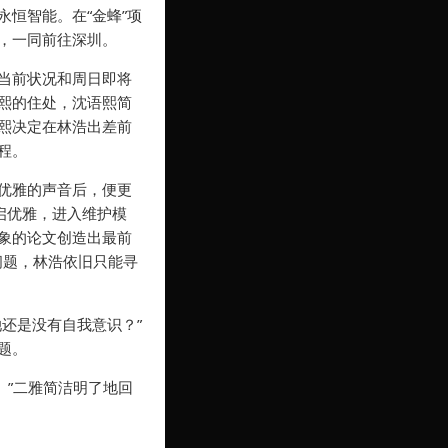
恒智能。在“金蜂”项
，一同前往深圳。
当前状况和周日即将
熙的住处，沈语熙简
熙决定在林浩出差前
程。
优雅的声音后，便更
启优雅，进入维护模
象的论文创造出最前
的问题，林浩依旧只能寻
还是没有自我意识？”
题。
用。”二雅简洁明了地回