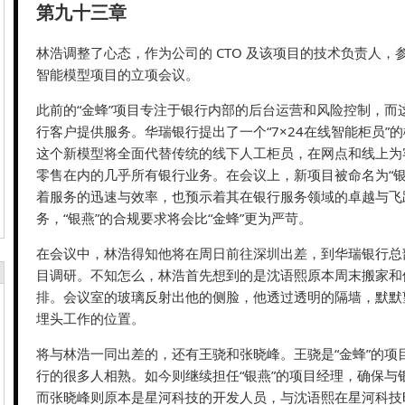
第九十三章
林浩调整了心态，作为公司的 CTO 及该项目的技术负责人，
智能模型项目的立项会议。
此前的“金蜂”项目专注于银行内部的后台运营和风险控制，而
行客户提供服务。华瑞银行提出了一个“7×24在线智能柜员”
这个新模型将全面代替传统的线下人工柜员，在网点和线上为
零售在内的几乎所有银行业务。在会议上，新项目被命名为“银
着服务的迅速与效率，也预示着其在银行服务领域的卓越与飞
务，“银燕”的合规要求将会比“金蜂”更为严苛。
在会议中，林浩得知他将在周日前往深圳出差，到华瑞银行总
目调研。不知怎么，林浩首先想到的是沈语熙原本周末搬家和
排。会议室的玻璃反射出他的侧脸，他透过透明的隔墙，默默
埋头工作的位置。
将与林浩一同出差的，还有王骁和张晓峰。王骁是“金蜂”的项
行的很多人相熟。如今则继续担任“银燕”的项目经理，确保与
而张晓峰则原本是星河科技的开发人员，与沈语熙在星河科技