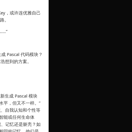
Key，或许连优雅自己
思路。
……”
 Pascal 代码模块？
林浩想到的方案。
成 Pascal 模块
水平，但又不一样。”
识、自我认知和个性等
智能或任何生命体
识、记忆还是躯壳？如
相同的记忆，他们是