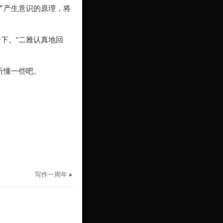
了产生意识的原理，将
下。”二雅认真地回
听懂一些吧。
写作一周年
»