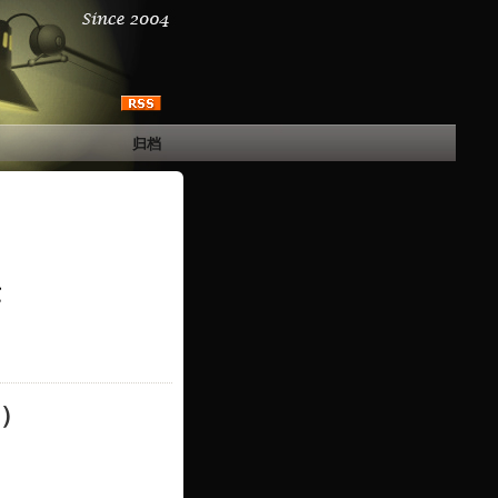
归档
章
s）