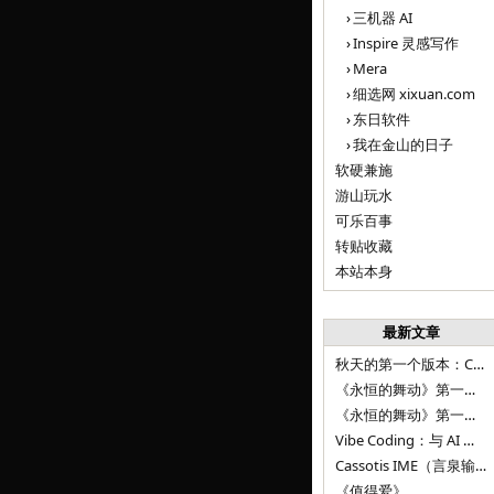
三机器 AI
Inspire 灵感写作
Mera
细选网 xixuan.com
东日软件
我在金山的日子
软硬兼施
游山玩水
可乐百事
转贴收藏
本站本身
最新文章
秋天的第一个版本：Cassotis IME（言泉输入法）v1.12.0
《永恒的舞动》第一百二十八章
《永恒的舞动》第一百二十七章
Vibe Coding：与 AI 并肩进步——言泉输入法 v0.4.1
Cassotis IME（言泉输入法）v0.3.1
《值得爱》