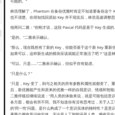
可能的。”
林浩理解了，Phantom 在备份优雅时肯定不知道要备份这个 
也不清楚。在得知找回原始 Key 并不现实后，林浩迅速调整
他再问二雅：“你刚才说，这段 Pascal 代码是基于 Key 生成的
“是的。”二雅表示确认。
“那么，现在既然有了新的 Key，你能否基于这个新 Key 重新生成
如果可以，这样新生成的模块应该就能正常激活了吧？”这是
“可以。只是……”二雅表示确认，但似乎存有疑虑。
“只是什么？”
“只是，Key 变了，则与之相关的所有参数和属性就都变了。重新生
后，新优雅能产生和原来的优雅一样的自我意识、情感和智能
二雅停顿后继续说道：“用人类的体验来说，就是可能包括意
各方面，都会有所不同。我不知道你有没有思考过，关于人工
的‘同一性’问题。是什么构成了一个意识实体的独特性？是意
果两个拥有意识的实体，无论是人工智能还是人类，拥有完全