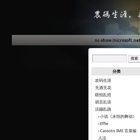
nc-show (nicrosoft.net
分类
农码生涯
无酒无花
瞎拍乱照
胡言乱语
活蹦乱跳
小说《永恒的舞动》
Effie
Cassotis IME 言泉输
入法