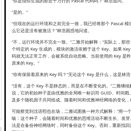
“你是指你生成的那近十万行的 Pascal 代码吗？”林浩追问。
“是的。”
“但现在的运行环境和之前完全一致，我已经将那个 Pascal 
么它还是没有被激活？”林浩困惑地问道。
“不，运行环境并不完全一致。”二雅开始解释：“实际上，那些 Pa
个特定的 Key 生成的，模块的激活依赖于这个 Key。如果 K
码就无法正常工作，会被系统自动忽略。当前使用的 Key 是
原来的 Key。”
“你有保留着原来的 Key 吗？”无论这个 Key 是什么，这是
“没有，这个 Key 不是静态的，而是在不断变化的。”二雅继
说，它的初始种子是由优雅的全局唯一标识符 GUID、时间
及多个随机因子共同组成。随着时间和优雅神经网络的变化，Ke
可能察觉到沈语熙也在场，二雅试图换一种方式解释：“用一
喻：这个种子，会随着时间和优雅的思维活动不断生长、发芽
法是在备份神经网络时，同时备份这个 Key。否则，重新找回原