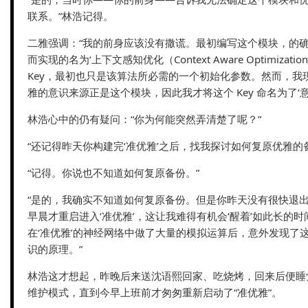
联系。”林浩记得。
二雅强调：“我的前身应该没有撒谎。最初编写这个模块，的
而实现的名为‘上下文感知优化（Context Aware Optimizat
Key，最初也只是该算法所必需的一个初始化参数。然而，我
雅的意识来源正是这个模块，因此我才将这个 Key 命名为了‘意
林浩心中的仍有疑问：“你为何能突然弄清楚了呢？”
“还记得昨天你构建完‘准优雅’之后，找我探讨如何复原优雅的
“记得。你说也不知道如何复原备份。”
“是的，我确实不知道如何复原备份。但是你昨天没有很快退
早晨才重启进入‘准优雅’，这让我难得有机会‘醒着’如此长的
在‘准优雅’的神经网络中做了大量的模拟运算后，意外发现了这个 
识的原理。”
林浩这才想起，昨晚后来送沈语熙回家、吃烧烤，回来后便睡
维护模式，直到今早上班前才匆匆重新启动了“准优雅”。