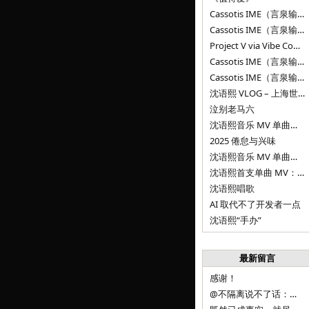
Cassotis IME（言泉输入法）v0.2.0
Cassotis IME（言泉输入法）v0.1.0
Project V via Vibe Coding
Cassotis IME（言泉输入法）阶段二
Cassotis IME（言泉输入法）
沈语熙 VLOG – 上海世博文化公园双子山
泣别老马六
沈语熙音乐 MV 单曲第三弹：代码与白T恤
2025 倦怠与兴味
沈语熙音乐 MV 单曲第二弹：优雅时间
沈语熙首支单曲 MV：告别的倒影
沈语熙唱歌
AI 取代不了开发者一点
沈语熙“手办”
最新留言
感谢！
@不隔离说不了话：浙江的