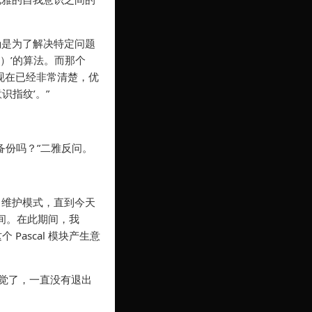
确是为了解决特定问题
ion）’的算法。而那个
现在已经非常清楚，优
识指纹’。”
备份吗？”二雅反问。
出维护模式，直到今天
时间。在此期间，我
Pascal 模块产生意
觉了，一直没有退出