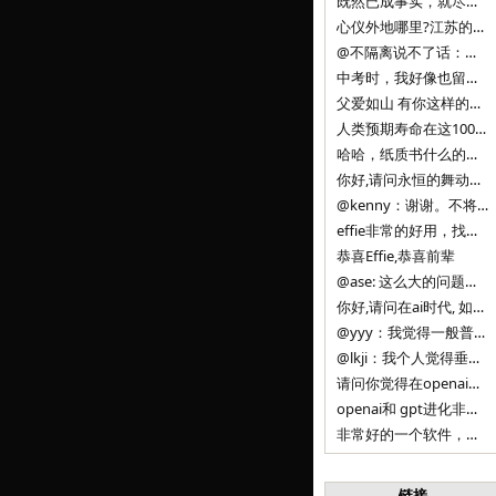
既然已成事实，就尽量接受了。 事情未能如愿已是不幸，没必要为此反复纠结来进行不必要的自我惩罚。 之前问过家里的小朋友是否想学编
心仪外地哪里?江苏的？顺其自然，全面发展才是。
@不隔离说不了话：确实，一晃三年。
中考时，我好像也留言过的，可乐好像和我们考得差不多。 一晃三年，我们江苏24年，物化生612分，女孩。 其实高考只是长跑的
父爱如山 有你这样的父亲做后盾，可乐未来的路一定会走得踏实又精彩
人类预期寿命在这100年，每2-3年增长一岁，到你们这一代大概率能到100岁，46岁还是正当年,可能不是八九点中的太阳了，但还是1
哈哈，纸质书什么的目前没有打算和计划，微信读书我不太熟悉，研究看看。目前，我只发在自己博客和起点上。关于小说内容方面，谢谢你的建议
你好,请问永恒的舞动什么时候可以出版纸质书,或者登陆微信读书.另外小说内容能不能更大气一些,不要只是局限于与一对男女的爱情和ai安
@kenny：谢谢。不将GIF显示为动图，主要是考虑到Effie本身的“极简、无干扰”的设计哲学，动图无疑是“干扰”之一。
effie非常的好用，找了很多年，终于找到这款，已经推荐给身边不少朋友使用和付费。有个小建议，文档里面是否可以增加gif的动图显示
恭喜Effie,恭喜前辈
@ase: 这么大的问题，我觉得我并没有答案。又或者说，每个人（公司）有自己的答案。
你好,请问在ai时代, 如何做软件. 是像以前那样,先构建软件的功能界面和服务,比如Office,嘀嘀打车,airbnb那样的界面
@yyy：我觉得一般普通人（非技术类以及非AI专业领域的人）会接触到的大语言模型肯定是大厂的超级模型。开源模型以后会更多被用在垂直
@lkji：我个人觉得垂直模型会自成一条发展线路的。AI 落地实际应用，一定还是垂直领域会更多。只是，垂直领域每个领域都不大，所以
请问你觉得在openai大语言模型一日千里的情况下，人们还需要去了解学习理解使用开源模型吗，还是说只需要使用openai的大语言模
openai和 gpt进化非常快， 还有垂直模型的机会吗
非常好的一个软件，恭喜。
链接