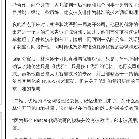
些合作。两个月前，孟凡被判刑后他便和几个同事一起转投了永
目后期，经过一些历练。此次被安排作为林浩的技术调研助理
夜晚八点下班时，林浩和沈语熙一同离开公司。他已将优雅的
出差近一个月的消息告诉了沈语熙，因此，他们首先前往沈语
单整理了几件换洗衣物带上，随后一同回到林浩的公寓。沈语
多花些时间陪伴他，同时她也想参与继续复原优雅的尝试和过
回到公寓后，林浩终于可以直接与优雅对话。只是，当他听到
确认了她仍然只是“准优雅”，只是多了优雅的记忆。他再次重
式。虽然他自己是人工智能技术的专家，并且能够基于一篇抽
沿且实用化的 ENICA 技术框架。但在关于优雅的意识层面
求二雅的帮助。
“二雅，优雅的神经网络已经复原，记忆也都回来了。为什么她
林浩开门见山地提问，这也是坐在他身边的沈语熙最关切的问
“因为那个 Pascal 代码编写的模块并没有被激活，它未被调
答。