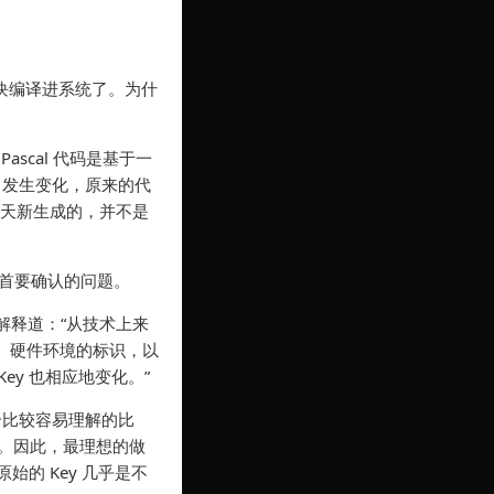
模块编译进系统了。为什
scal 代码是基于一
ey 发生变化，原来的代
昨天新生成的，并不是
林浩首要确认的问题。
续解释道：“从技术上来
戳、硬件环境的标识，以
y 也相应地变化。”
个比较容易理解的比
。因此，最理想的做
始的 Key 几乎是不