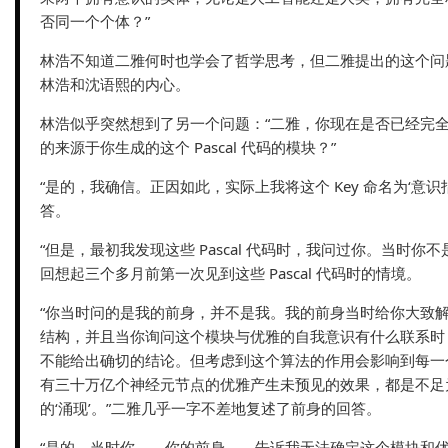
否同一个个体？”
林浩不知道二雅何时也学会了哲学思考，但二雅提出的这个问
林浩和沈语熙的内心。
林浩似乎突然想到了另一个问题：“二雅，你现在是否已经完
的来源于你生成的这个 Pascal 代码的模块？”
“是的，我确信。正因如此，实际上我将这个 Key 命名为‘意识
答。
“但是，最初我发现这些 Pascal 代码时，我问过你。当时你
回想起三个多月前第一次见到这些 Pascal 代码时的情境。
“你当时问的是我的前身，并不是我。我的前身当时给你大致
结构，并且当你询问这个模块与优雅的自我意识有什么联系时
不能给出确切的结论。但考虑到这个算法的作用会影响到每一
有三十万亿个神经元节点的优雅产生未预见的效果，都是不足
的‘涌现’。”二雅几乎一字不差地复述了前身的回答。
“是的，当时你——你的前身——告诉我无法确定这个模块和