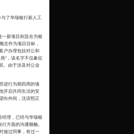
参与了华瑞银行新人工
这一新项目则旨在为银
的概念作为项目目标，
客户办理包括对公和
燕”，该名字不仅象征
跃。由于涉及对公业
部进行为期四周的项
他开启共同生活的安
望向外间，沈语熙正
目经理，已经与华瑞银
银行方面的沟通顺畅。
时做过同事，有过一