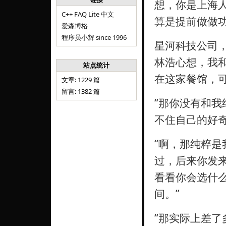
想，你是上海
C++ FAQ Lite 中文
算是提前做做功
爱森博格
程序员小辉 since 1996
星河科技公司
林浩心想，我
站点统计
在这家餐馆，
文章: 1229 篇
留言: 1382 篇
“那你没有和我
不住自己的好
“啊，那纯粹是
过，后来你发
看看你会选什
间。”
“那实际上差了