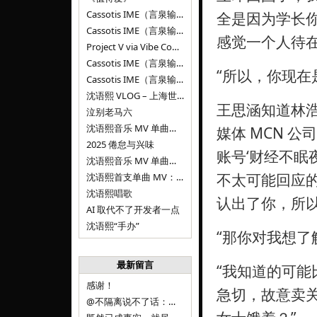
Cassotis IME（言泉输入法）v0.2.0
全是因为学长
Cassotis IME（言泉输入法）v0.1.0
感觉一个人待在
Project V via Vibe Coding
Cassotis IME（言泉输入法）阶段二
“所以，你现在
Cassotis IME（言泉输入法）
沈语熙 VLOG – 上海世博文化公园双子山
王思涵知道林
泣别老马六
沈语熙音乐 MV 单曲第三弹：代码与白T恤
媒体 MCN 
2025 倦怠与兴味
账号‘财经不眠
沈语熙音乐 MV 单曲第二弹：优雅时间
不太可能回应
沈语熙首支单曲 MV：告别的倒影
沈语熙唱歌
认出了你，所以就
AI 取代不了开发者一点
沈语熙“手办”
“那你对我想了
最新留言
“我知道的可能
感谢！
急切，故意卖
@不隔离说不了话：浙江的