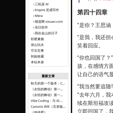
三机器 AI
Inspire 灵感写作
第四十四章
Mera
细选网 xixuan.com
“是你？王思涵
东日软件
我在金山的日子
“是我，我还担
软硬兼施
笑着回应。
游山玩水
可乐百事
转贴收藏
“你也回国了？
本站本身
孩，在感情方
让自己的语气
最新文章
秋天的第一个版本：Cassotis IME（言泉输入法）v1.12.0
“我当然要追随
《永恒的舞动》第一百二十八章
“去年六月，
《永恒的舞动》第一百二十七章
Vibe Coding：与 AI 并肩进步——言泉输入法 v0.4.1
续在斯坦福攻
Cassotis IME（言泉输入法）v0.3.1
立即回国了，
《值得爱》