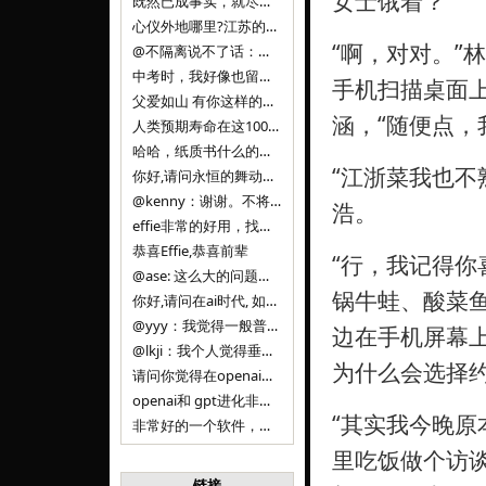
女士饿着？”
既然已成事实，就尽量接受了。 事情未能如愿已是不幸，没必要为此反复纠结来进行不必要的自我惩罚。 之前问过家里的小朋友是否想学编
心仪外地哪里?江苏的？顺其自然，全面发展才是。
“啊，对对。”
@不隔离说不了话：确实，一晃三年。
中考时，我好像也留言过的，可乐好像和我们考得差不多。 一晃三年，我们江苏24年，物化生612分，女孩。 其实高考只是长跑的
手机扫描桌面
父爱如山 有你这样的父亲做后盾，可乐未来的路一定会走得踏实又精彩
涵，“随便点，
人类预期寿命在这100年，每2-3年增长一岁，到你们这一代大概率能到100岁，46岁还是正当年,可能不是八九点中的太阳了，但还是1
哈哈，纸质书什么的目前没有打算和计划，微信读书我不太熟悉，研究看看。目前，我只发在自己博客和起点上。关于小说内容方面，谢谢你的建议
“江浙菜我也不
你好,请问永恒的舞动什么时候可以出版纸质书,或者登陆微信读书.另外小说内容能不能更大气一些,不要只是局限于与一对男女的爱情和ai安
@kenny：谢谢。不将GIF显示为动图，主要是考虑到Effie本身的“极简、无干扰”的设计哲学，动图无疑是“干扰”之一。
浩。
effie非常的好用，找了很多年，终于找到这款，已经推荐给身边不少朋友使用和付费。有个小建议，文档里面是否可以增加gif的动图显示
恭喜Effie,恭喜前辈
“行，我记得
@ase: 这么大的问题，我觉得我并没有答案。又或者说，每个人（公司）有自己的答案。
锅牛蛙、酸菜
你好,请问在ai时代, 如何做软件. 是像以前那样,先构建软件的功能界面和服务,比如Office,嘀嘀打车,airbnb那样的界面
@yyy：我觉得一般普通人（非技术类以及非AI专业领域的人）会接触到的大语言模型肯定是大厂的超级模型。开源模型以后会更多被用在垂直
边在手机屏幕
@lkji：我个人觉得垂直模型会自成一条发展线路的。AI 落地实际应用，一定还是垂直领域会更多。只是，垂直领域每个领域都不大，所以
为什么会选择约
请问你觉得在openai大语言模型一日千里的情况下，人们还需要去了解学习理解使用开源模型吗，还是说只需要使用openai的大语言模
openai和 gpt进化非常快， 还有垂直模型的机会吗
“其实我今晚原
非常好的一个软件，恭喜。
里吃饭做个访谈
链接