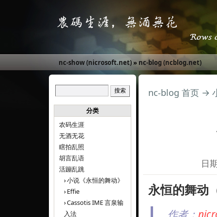
nc-show (nicrosoft.net)
»
nc-blog (ncblog.net)
nc-blog 首页
→
分类
农码生涯
无酒无花
瞎拍乱照
胡言乱语
日期:
活蹦乱跳
小说《永恒的舞动》
永恒的舞动（El
Effie
Cassotis IME 言泉输
作者：
ni
入法