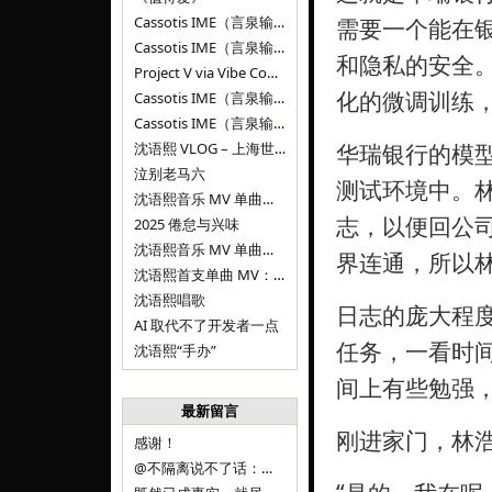
Cassotis IME（言泉输入法）v0.2.0
需要一个能在
Cassotis IME（言泉输入法）v0.1.0
和隐私的安全
Project V via Vibe Coding
化的微调训练
Cassotis IME（言泉输入法）阶段二
Cassotis IME（言泉输入法）
沈语熙 VLOG – 上海世博文化公园双子山
华瑞银行的模型
泣别老马六
测试环境中。
沈语熙音乐 MV 单曲第三弹：代码与白T恤
志，以便回公
2025 倦怠与兴味
沈语熙音乐 MV 单曲第二弹：优雅时间
界连通，所以
沈语熙首支单曲 MV：告别的倒影
沈语熙唱歌
日志的庞大程
AI 取代不了开发者一点
任务，一看时
沈语熙“手办”
间上有些勉强
最新留言
刚进家门，林浩
感谢！
@不隔离说不了话：浙江的