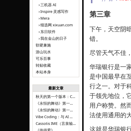
三机器 AI
Inspire 灵感写作
第三章
Mera
细选网 xixuan.com
下午，天空阴
东日软件
错。
我在金山的日子
软硬兼施
尽管天气不佳
游山玩水
可乐百事
转贴收藏
华瑞银行是一
本站本身
是中国最早在
行之一。对于
最新文章
于领先地位，它
秋天的第一个版本：Cassotis IME（言泉输入法）v1.12.0
《永恒的舞动》第一百二十八章
用户称赞。然
《永恒的舞动》第一百二十七章
法使用通用的
Vibe Coding：与 AI 并肩进步——言泉输入法 v0.4.1
Cassotis IME（言泉输入法）v0.3.1
这就是华瑞银
《值得爱》