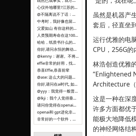
“是的，我在呢
既然已成事实，就尽量接受了。 事情未能如愿已是不幸，没必要为此反复纠结来进行不必要的自我惩罚。 之前问过家里的小朋友是否想学编
心仪外地哪里?江苏的？顺其自然，全面发展才是。
虽然是机器产
@不隔离说不了话：确实，一晃三年。
中考时，我好像也留言过的，可乐好像和我们考得差不多。 一晃三年，我们江苏24年，物化生612分，女孩。 其实高考只是长跑的
套后，径直坐
父爱如山 有你这样的父亲做后盾，可乐未来的路一定会走得踏实又精彩
人类预期寿命在这100年，每2-3年增长一岁，到你们这一代大概率能到100岁，46岁还是正当年,可能不是八九点中的太阳了，但还是1
运行优雅的电
哈哈，纸质书什么的目前没有打算和计划，微信读书我不太熟悉，研究看看。目前，我只发在自己博客和起点上。关于小说内容方面，谢谢你的建议
CPU，256G
你好,请问永恒的舞动什么时候可以出版纸质书,或者登陆微信读书.另外小说内容能不能更大气一些,不要只是局限于与一对男女的爱情和ai安
@kenny：谢谢。不将GIF显示为动图，主要是考虑到Effie本身的“极简、无干扰”的设计哲学，动图无疑是“干扰”之一。
林浩创造优雅
effie非常的好用，找了很多年，终于找到这款，已经推荐给身边不少朋友使用和付费。有个小建议，文档里面是否可以增加gif的动图显示
恭喜Effie,恭喜前辈
“Enlightened 
@ase: 这么大的问题，我觉得我并没有答案。又或者说，每个人（公司）有自己的答案。
Architectur
你好,请问在ai时代, 如何做软件. 是像以前那样,先构建软件的功能界面和服务,比如Office,嘀嘀打车,airbnb那样的界面
@yyy：我觉得一般普通人（非技术类以及非AI专业领域的人）会接触到的大语言模型肯定是大厂的超级模型。开源模型以后会更多被用在垂直
这是一种在深
@lkji：我个人觉得垂直模型会自成一条发展线路的。AI 落地实际应用，一定还是垂直领域会更多。只是，垂直领域每个领域都不大，所以
请问你觉得在openai大语言模型一日千里的情况下，人们还需要去了解学习理解使用开源模型吗，还是说只需要使用openai的大语言模
许多方面都优于传
openai和 gpt进化非常快， 还有垂直模型的机会吗
能极大地降低
非常好的一个软件，恭喜。
的神经网络结构
链接