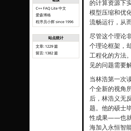
的计算资源下
C++ FAQ Lite 中文
模型压缩和优
爱森博格
流畅运行，从
程序员小辉 since 1996
尽管这个理论
站点统计
个理论框架，
文章: 1229 篇
留言: 1382 篇
工程化的方法
见的问题需要
当林浩第一次读
个全新的视角
后，林浩义无反
题。他的硕士毕
性成果——也
海加入永恒智