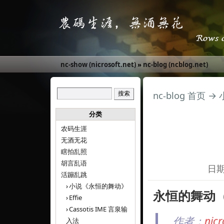
nc-show (nicrosoft.net)
»
nc-blog (ncblog.net)
nc-blog 首页
→
分类
农码生涯
无酒无花
瞎拍乱照
胡言乱语
日期:
活蹦乱跳
小说《永恒的舞动》
永恒的舞动（El
Effie
Cassotis IME 言泉输
作者：
ni
入法