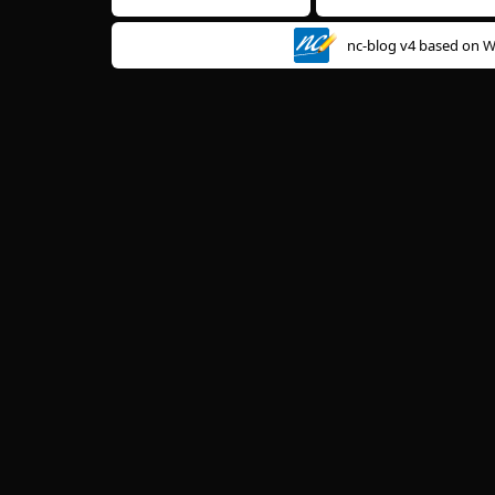
nc-blog v4 based on
W