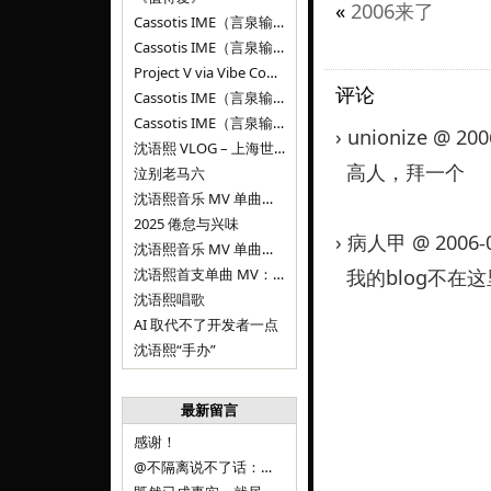
«
2006来了
Cassotis IME（言泉输入法）v0.2.0
Cassotis IME（言泉输入法）v0.1.0
Project V via Vibe Coding
评论
Cassotis IME（言泉输入法）阶段二
Cassotis IME（言泉输入法）
› unionize @ 20
沈语熙 VLOG – 上海世博文化公园双子山
高人，拜一个
泣别老马六
沈语熙音乐 MV 单曲第三弹：代码与白T恤
2025 倦怠与兴味
› 病人甲 @ 2006-0
沈语熙音乐 MV 单曲第二弹：优雅时间
沈语熙首支单曲 MV：告别的倒影
我的blog不在
沈语熙唱歌
AI 取代不了开发者一点
沈语熙“手办”
最新留言
感谢！
@不隔离说不了话：浙江的