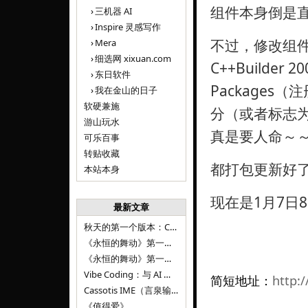
组件本身倒是
三机器 AI
Inspire 灵感写作
不过，修改组
Mera
细选网 xixuan.com
C++Builder
东日软件
Package
我在金山的日子
软硬兼施
分（或者标志为全
游山玩水
真是要人命～
可乐百事
转贴收藏
都打包更新好
本站本身
现在是1月7日8:
最新文章
秋天的第一个版本：Cassotis IME（言泉输入法）v1.12.0
《永恒的舞动》第一百二十八章
《永恒的舞动》第一百二十七章
Vibe Coding：与 AI 并肩进步——言泉输入法 v0.4.1
简短地址：
http:/
Cassotis IME（言泉输入法）v0.3.1
《值得爱》