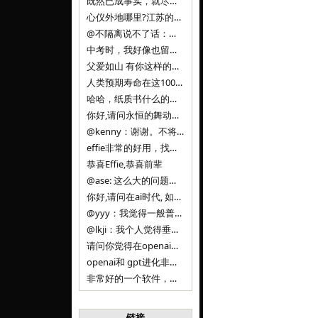
既然已成事实，就尽量接受了。 事情未能如愿已是不幸，没必要为此反复纠结来进行不必要的自我惩罚。 之前问过家里的小朋友是否想学编
心仪外地哪里?江苏的？顺其自然，全面发展才是。
@不隔离说不了话：确实，一晃三年。
中考时，我好像也留言过的，可乐好像和我们考得差不多。 一晃三年，我们江苏24年，物化生612分，女孩。 其实高考只是长跑的
父爱如山 有你这样的父亲做后盾，可乐未来的路一定会走得踏实又精彩
人类预期寿命在这100年，每2-3年增长一岁，到你们这一代大概率能到100岁，46岁还是正当年,可能不是八九点中的太阳了，但还是1
哈哈，纸质书什么的目前没有打算和计划，微信读书我不太熟悉，研究看看。目前，我只发在自己博客和起点上。关于小说内容方面，谢谢你的建议
你好,请问永恒的舞动什么时候可以出版纸质书,或者登陆微信读书.另外小说内容能不能更大气一些,不要只是局限于与一对男女的爱情和ai安
@kenny：谢谢。不将GIF显示为动图，主要是考虑到Effie本身的“极简、无干扰”的设计哲学，动图无疑是“干扰”之一。
effie非常的好用，找了很多年，终于找到这款，已经推荐给身边不少朋友使用和付费。有个小建议，文档里面是否可以增加gif的动图显示
恭喜Effie,恭喜前辈
@ase: 这么大的问题，我觉得我并没有答案。又或者说，每个人（公司）有自己的答案。
你好,请问在ai时代, 如何做软件. 是像以前那样,先构建软件的功能界面和服务,比如Office,嘀嘀打车,airbnb那样的界面
@yyy：我觉得一般普通人（非技术类以及非AI专业领域的人）会接触到的大语言模型肯定是大厂的超级模型。开源模型以后会更多被用在垂直
@lkji：我个人觉得垂直模型会自成一条发展线路的。AI 落地实际应用，一定还是垂直领域会更多。只是，垂直领域每个领域都不大，所以
请问你觉得在openai大语言模型一日千里的情况下，人们还需要去了解学习理解使用开源模型吗，还是说只需要使用openai的大语言模
openai和 gpt进化非常快， 还有垂直模型的机会吗
非常好的一个软件，恭喜。
链接