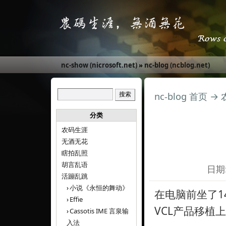
nc-show (nicrosoft.net)
»
nc-blog (ncblog.net)
nc-blog 首页
→
分类
农码生涯
无酒无花
瞎拍乱照
胡言乱语
日期:
活蹦乱跳
小说《永恒的舞动》
在电脑前坐了14
Effie
VCL产品移植
Cassotis IME 言泉输
入法