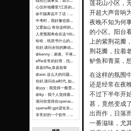
既然已成事实，就尽量接受了。 事情未能如愿已是不幸，没必要为此反复纠结来进行不必要的自我惩罚。 之前问过家里的小朋友是否想学编
莲花山小区，
心仪外地哪里?江苏的？顺其自然，全面发展才是。
开超大声音响
@不隔离说不了话：确实，一晃三年。
中考时，我好像也留言过的，可乐好像和我们考得差不多。 一晃三年，我们江苏24年，物化生612分，女孩。 其实高考只是长跑的
夜晚不知为何
父爱如山 有你这样的父亲做后盾，可乐未来的路一定会走得踏实又精彩
的小区。阳台
人类预期寿命在这100年，每2-3年增长一岁，到你们这一代大概率能到100岁，46岁还是正当年,可能不是八九点中的太阳了，但还是1
上的紫荆花瓣
哈哈，纸质书什么的目前没有打算和计划，微信读书我不太熟悉，研究看看。目前，我只发在自己博客和起点上。关于小说内容方面，谢谢你的建议
你好,请问永恒的舞动什么时候可以出版纸质书,或者登陆微信读书.另外小说内容能不能更大气一些,不要只是局限于与一对男女的爱情和ai安
荆花瓣，拉着
@kenny：谢谢。不将GIF显示为动图，主要是考虑到Effie本身的“极简、无干扰”的设计哲学，动图无疑是“干扰”之一。
鲈鱼和青菜，
effie非常的好用，找了很多年，终于找到这款，已经推荐给身边不少朋友使用和付费。有个小建议，文档里面是否可以增加gif的动图显示
恭喜Effie,恭喜前辈
在这样的氛围中
@ase: 这么大的问题，我觉得我并没有答案。又或者说，每个人（公司）有自己的答案。
你好,请问在ai时代, 如何做软件. 是像以前那样,先构建软件的功能界面和服务,比如Office,嘀嘀打车,airbnb那样的界面
还是经常在夜
@yyy：我觉得一般普通人（非技术类以及非AI专业领域的人）会接触到的大语言模型肯定是大厂的超级模型。开源模型以后会更多被用在垂直
不过下半年开始
@lkji：我个人觉得垂直模型会自成一条发展线路的。AI 落地实际应用，一定还是垂直领域会更多。只是，垂直领域每个领域都不大，所以
请问你觉得在openai大语言模型一日千里的情况下，人们还需要去了解学习理解使用开源模型吗，还是说只需要使用openai的大语言模
甚，竟然变成了睡
openai和 gpt进化非常快， 还有垂直模型的机会吗
出而作，日落
非常好的一个软件，恭喜。
一番滋味，尤其
链接