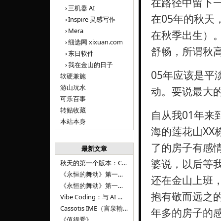
在路径中留下
三机器 AI
在05年的秋
Inspire 灵感写作
Mera
在秋季出生）
细选网 xixuan.com
舒畅，所谓秋
东日软件
我在金山的日子
05年应该是
软硬兼施
游山玩水
动。要说最大
可乐百事
转贴收藏
自从我01年
本站本身
海的莲花山X
了的房子有感
最新文章
婆说，以后等
秋天的第一个版本：Cassotis IME（言泉输入法）v1.12.0
《永恒的舞动》第一百二十八章
还在金山上班
《永恒的舞动》第一百二十七章
抱有敬而远之
Vibe Coding：与 AI 并肩进步——言泉输入法 v0.4.1
Cassotis IME（言泉输入法）v0.3.1
年多的房子的
《值得爱》