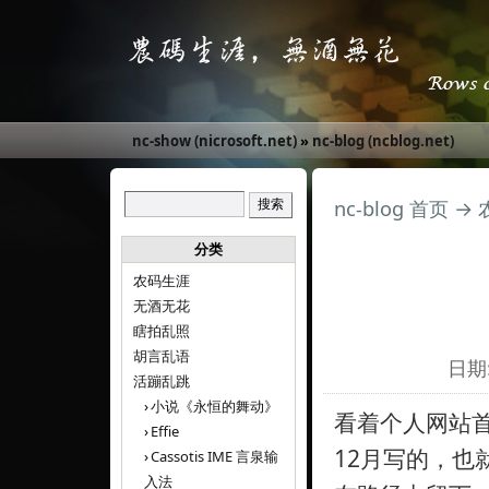
nc-show (nicrosoft.net)
»
nc-blog (ncblog.net)
nc-blog 首页
→
分类
农码生涯
无酒无花
瞎拍乱照
胡言乱语
日期:
活蹦乱跳
小说《永恒的舞动》
看着个人网站首
Effie
12月写的，也
Cassotis IME 言泉输
入法