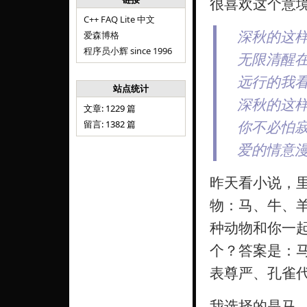
很喜欢这个意
C++ FAQ Lite 中文
深秋的这
爱森博格
程序员小辉 since 1996
无限清醒
远行的我
站点统计
深秋的这
文章: 1229 篇
你不必怕
留言: 1382 篇
爱的情意
昨天看小说，
物：马、牛、
种动物和你一
个？答案是：
表尊严、孔雀
我选择的是马