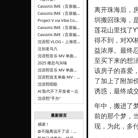
Cassotis IME（言泉输入法）v0.2.0
离开珠海后，
Cassotis IME（言泉输入法）v0.1.0
圳搬回珠海，
Project V via Vibe Coding
Cassotis IME（言泉输入法）阶段二
莲花山里找了
Cassotis IME（言泉输入法）
得不到，对XX
沈语熙 VLOG – 上海世博文化公园双子山
泣别老马六
益浓厚。最终
沈语熙音乐 MV 单曲第三弹：代码与白T恤
至买下来的想
2025 倦怠与兴味
该房子的喜爱
沈语熙音乐 MV 单曲第二弹：优雅时间
沈语熙首支单曲 MV：告别的倒影
了加上了附加
沈语熙唱歌
诱惑，最终成
AI 取代不了开发者一点
沈语熙“手办”
年中，搬进了
前的那个梦，
最新留言
感谢！
现，为此，多
@不隔离说不了话：浙江的