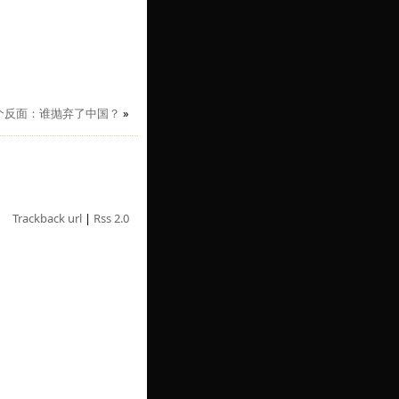
个反面：谁抛弃了中国？
»
Trackback url
|
Rss 2.0