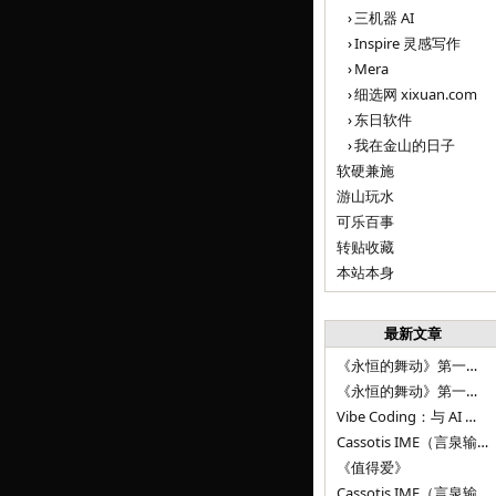
三机器 AI
Inspire 灵感写作
Mera
细选网 xixuan.com
东日软件
我在金山的日子
软硬兼施
游山玩水
可乐百事
转贴收藏
本站本身
最新文章
《永恒的舞动》第一百二十八章
《永恒的舞动》第一百二十七章
Vibe Coding：与 AI 并肩进步——言泉输入法 v0.4.1
Cassotis IME（言泉输入法）v0.3.1
《值得爱》
Cassotis IME（言泉输入法）v0.2.0