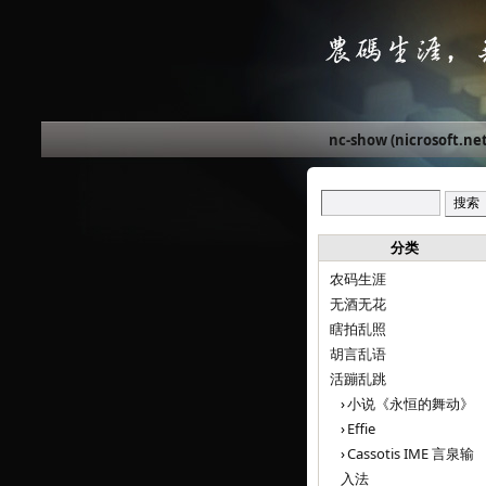
nc-show (nicrosoft.net
分类
农码生涯
无酒无花
瞎拍乱照
胡言乱语
活蹦乱跳
小说《永恒的舞动》
Effie
Cassotis IME 言泉输
入法