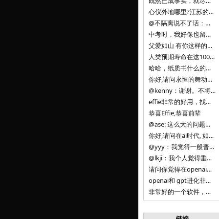
既然已成事实，就尽量接受了。 事情未能如愿已是不幸，没必要为此反复纠结来进行不必要的自我惩罚。 之前问过家里的小朋友是否想学编
心仪外地哪里?江苏的？顺其自然，全面发展才是。
@不隔离说不了话：确实，一晃三年。
中考时，我好像也留言过的，可乐好像和我们考得差不多。 一晃三年，我们江苏24年，物化生612分，女孩。 其实高考只是长跑的
父爱如山 有你这样的父亲做后盾，可乐未来的路一定会走得踏实又精彩
人类预期寿命在这100年，每2-3年增长一岁，到你们这一代大概率能到100岁，46岁还是正当年,可能不是八九点中的太阳了，但还是1
哈哈，纸质书什么的目前没有打算和计划，微信读书我不太熟悉，研究看看。目前，我只发在自己博客和起点上。关于小说内容方面，谢谢你的建议
你好,请问永恒的舞动什么时候可以出版纸质书,或者登陆微信读书.另外小说内容能不能更大气一些,不要只是局限于与一对男女的爱情和ai安
@kenny：谢谢。不将GIF显示为动图，主要是考虑到Effie本身的“极简、无干扰”的设计哲学，动图无疑是“干扰”之一。
effie非常的好用，找了很多年，终于找到这款，已经推荐给身边不少朋友使用和付费。有个小建议，文档里面是否可以增加gif的动图显示
恭喜Effie,恭喜前辈
@ase: 这么大的问题，我觉得我并没有答案。又或者说，每个人（公司）有自己的答案。
你好,请问在ai时代, 如何做软件. 是像以前那样,先构建软件的功能界面和服务,比如Office,嘀嘀打车,airbnb那样的界面
@yyy：我觉得一般普通人（非技术类以及非AI专业领域的人）会接触到的大语言模型肯定是大厂的超级模型。开源模型以后会更多被用在垂直
@lkji：我个人觉得垂直模型会自成一条发展线路的。AI 落地实际应用，一定还是垂直领域会更多。只是，垂直领域每个领域都不大，所以
请问你觉得在openai大语言模型一日千里的情况下，人们还需要去了解学习理解使用开源模型吗，还是说只需要使用openai的大语言模
openai和 gpt进化非常快， 还有垂直模型的机会吗
非常好的一个软件，恭喜。
链接