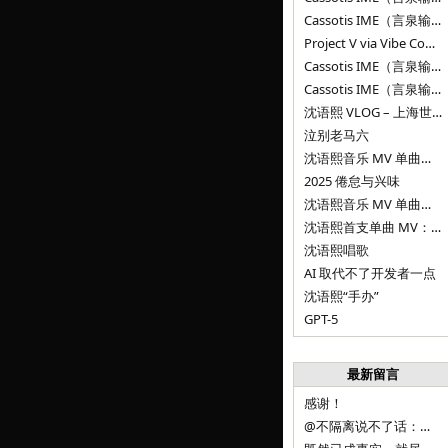
Cassotis IME（言泉输入法）v0.1.0
Project V via Vibe Coding
Cassotis IME（言泉输入法）阶段二
Cassotis IME（言泉输入法）
沈语熙 VLOG – 上海世博文化公园双子山
泣别老马六
沈语熙音乐 MV 单曲第三弹：代码与白T恤
2025 倦怠与兴味
沈语熙音乐 MV 单曲第二弹：优雅时间
沈语熙首支单曲 MV：告别的倒影
沈语熙唱歌
AI 取代不了开发者一点
沈语熙“手办”
GPT-5
最新留言
感谢！
@不隔离说不了话：浙江的