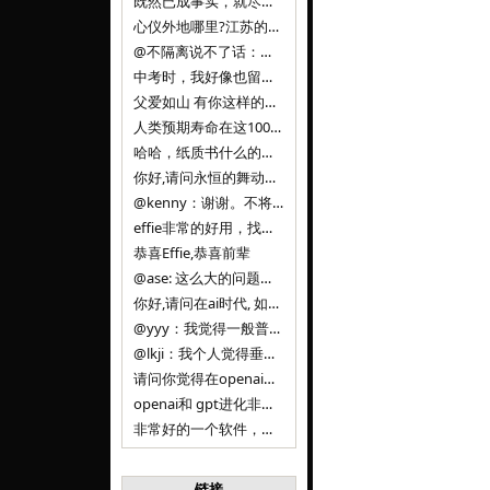
既然已成事实，就尽量接受了。 事情未能如愿已是不幸，没必要为此反复纠结来进行不必要的自我惩罚。 之前问过家里的小朋友是否想学编
心仪外地哪里?江苏的？顺其自然，全面发展才是。
@不隔离说不了话：确实，一晃三年。
中考时，我好像也留言过的，可乐好像和我们考得差不多。 一晃三年，我们江苏24年，物化生612分，女孩。 其实高考只是长跑的
父爱如山 有你这样的父亲做后盾，可乐未来的路一定会走得踏实又精彩
人类预期寿命在这100年，每2-3年增长一岁，到你们这一代大概率能到100岁，46岁还是正当年,可能不是八九点中的太阳了，但还是1
哈哈，纸质书什么的目前没有打算和计划，微信读书我不太熟悉，研究看看。目前，我只发在自己博客和起点上。关于小说内容方面，谢谢你的建议
你好,请问永恒的舞动什么时候可以出版纸质书,或者登陆微信读书.另外小说内容能不能更大气一些,不要只是局限于与一对男女的爱情和ai安
@kenny：谢谢。不将GIF显示为动图，主要是考虑到Effie本身的“极简、无干扰”的设计哲学，动图无疑是“干扰”之一。
effie非常的好用，找了很多年，终于找到这款，已经推荐给身边不少朋友使用和付费。有个小建议，文档里面是否可以增加gif的动图显示
恭喜Effie,恭喜前辈
@ase: 这么大的问题，我觉得我并没有答案。又或者说，每个人（公司）有自己的答案。
你好,请问在ai时代, 如何做软件. 是像以前那样,先构建软件的功能界面和服务,比如Office,嘀嘀打车,airbnb那样的界面
@yyy：我觉得一般普通人（非技术类以及非AI专业领域的人）会接触到的大语言模型肯定是大厂的超级模型。开源模型以后会更多被用在垂直
@lkji：我个人觉得垂直模型会自成一条发展线路的。AI 落地实际应用，一定还是垂直领域会更多。只是，垂直领域每个领域都不大，所以
请问你觉得在openai大语言模型一日千里的情况下，人们还需要去了解学习理解使用开源模型吗，还是说只需要使用openai的大语言模
openai和 gpt进化非常快， 还有垂直模型的机会吗
非常好的一个软件，恭喜。
链接