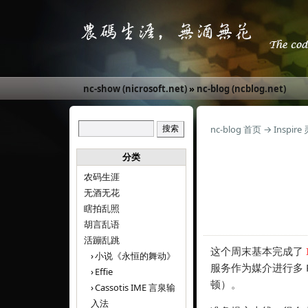
nc-show (nicrosoft.net)
»
nc-blog (ncblog.net)
nc-blog 首页
→
Inspir
分类
农码生涯
无酒无花
瞎拍乱照
胡言乱语
活蹦乱跳
这个周末基本完成了
小说《永恒的舞动》
服务作为媒介进行多 
Effie
顿）。
Cassotis IME 言泉输
入法