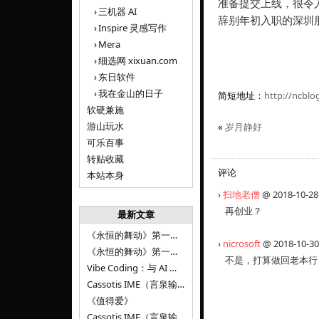
准备提交上线，很令
三机器 AI
辞别年初入职的深圳朋
Inspire 灵感写作
Mera
细选网 xixuan.com
东日软件
我在金山的日子
简短地址：
http://ncblo
软硬兼施
游山玩水
«
岁月静好
可乐百事
转贴收藏
评论
本站本身
›
扫地老僧
@ 2018-10-28
再创业？
最新文章
《永恒的舞动》第一百二十八章
›
nicrosoft
@ 2018-10-30
《永恒的舞动》第一百二十七章
不是，打算做回老本行，
Vibe Coding：与 AI 并肩进步——言泉输入法 v0.4.1
Cassotis IME（言泉输入法）v0.3.1
《值得爱》
Cassotis IME（言泉输入法）v0.2.0