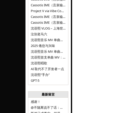
Cassotis IME（言泉输入法）v0.1.0
Project V via Vibe Coding
Cassotis IME（言泉输入法）阶段二
Cassotis IME（言泉输入法）
沈语熙 VLOG – 上海世博文化公园双子山
泣别老马六
沈语熙音乐 MV 单曲第三弹：代码与白T恤
2025 倦怠与兴味
沈语熙音乐 MV 单曲第二弹：优雅时间
沈语熙首支单曲 MV：告别的倒影
沈语熙唱歌
AI 取代不了开发者一点
沈语熙“手办”
GPT-5
最新留言
感谢！
@不隔离说不了话：浙江的