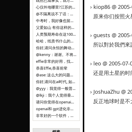
既然已成事实，就尽量接受了。 事情未能如愿已是不幸，没必要为此反复纠结来进行不必要的自我惩罚。 之前问过家里的小朋友是否想学编
› kiop86 @ 2005
心仪外地哪里?江苏的？顺其自然，全面发展才是。
@不隔离说不了话：确实，一晃三年。
原来你们按照火
中考时，我好像也留言过的，可乐好像和我们考得差不多。 一晃三年，我们江苏24年，物化生612分，女孩。 其实高考只是长跑的
父爱如山 有你这样的父亲做后盾，可乐未来的路一定会走得踏实又精彩
人类预期寿命在这100年，每2-3年增长一岁，到你们这一代大概率能到100岁，46岁还是正当年,可能不是八九点中的太阳了，但还是1
› guests @ 2005
哈哈，纸质书什么的目前没有打算和计划，微信读书我不太熟悉，研究看看。目前，我只发在自己博客和起点上。关于小说内容方面，谢谢你的建议
所以對於我們來説 
你好,请问永恒的舞动什么时候可以出版纸质书,或者登陆微信读书.另外小说内容能不能更大气一些,不要只是局限于与一对男女的爱情和ai安
@kenny：谢谢。不将GIF显示为动图，主要是考虑到Effie本身的“极简、无干扰”的设计哲学，动图无疑是“干扰”之一。
effie非常的好用，找了很多年，终于找到这款，已经推荐给身边不少朋友使用和付费。有个小建议，文档里面是否可以增加gif的动图显示
› leo @ 2005-07
恭喜Effie,恭喜前辈
还是用土星的时
@ase: 这么大的问题，我觉得我并没有答案。又或者说，每个人（公司）有自己的答案。
你好,请问在ai时代, 如何做软件. 是像以前那样,先构建软件的功能界面和服务,比如Office,嘀嘀打车,airbnb那样的界面
@yyy：我觉得一般普通人（非技术类以及非AI专业领域的人）会接触到的大语言模型肯定是大厂的超级模型。开源模型以后会更多被用在垂直
› JoshuaZhu @ 2
@lkji：我个人觉得垂直模型会自成一条发展线路的。AI 落地实际应用，一定还是垂直领域会更多。只是，垂直领域每个领域都不大，所以
反正地球时是不
请问你觉得在openai大语言模型一日千里的情况下，人们还需要去了解学习理解使用开源模型吗，还是说只需要使用openai的大语言模
openai和 gpt进化非常快， 还有垂直模型的机会吗
非常好的一个软件，恭喜。
链接