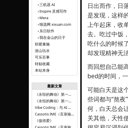
日出而作，日
三机器 AI
Inspire 灵感写作
是发现，这样
Mera
上午起床，收单
细选网 xixuan.com
东日软件
去。吃过中饭
我在金山的日子
吃什么的时候
软硬兼施
游山玩水
却发现精神无法
可乐百事
转贴收藏
而回想自己能高
本站本身
bed的时间，
最新文章
可能白天是这个
《永恒的舞动》第一百二十八章
些词都与“熬夜
《永恒的舞动》第一百二十七章
何，白天总会让
Vibe Coding：与 AI 并肩进步——言泉输入法 v0.4.1
Cassotis IME（言泉输入法）v0.3.1
关其他，天性
《值得爱》
很容易沉浸到代
Cassotis IME（言泉输入法）v0.2.0