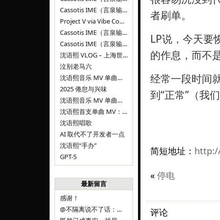
Cassotis IME（言泉输入法）v0.1.0
者刷单。
Project V via Vibe Coding
Cassotis IME（言泉输入法）阶段二
LP说，今天要
Cassotis IME（言泉输入法）
的作息，而不是
沈语熙 VLOG – 上海世博文化公园双子山
泣别老马六
经常一段时间就
沈语熙音乐 MV 单曲第三弹：代码与白T恤
2025 倦怠与兴味
到“正常”（我
沈语熙音乐 MV 单曲第二弹：优雅时间
沈语熙首支单曲 MV：告别的倒影
沈语熙唱歌
AI 取代不了开发者一点
沈语熙“手办”
简短地址：
http:/
GPT-5
«
停电
最新留言
感谢！
@不隔离说不了话：浙江的
评论