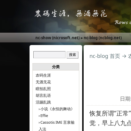
nc-show (nicrosoft.net)
»
nc-blog (ncblog.net)
nc-blog 首页
→
分类
农码生涯
无酒无花
瞎拍乱照
胡言乱语
日期:
活蹦乱跳
小说《永恒的舞动》
恢复所谓“正常
Effie
觉，早上八九
Cassotis IME 言泉输
入法