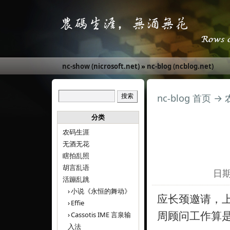
nc-show (nicrosoft.net)
»
nc-blog (ncblog.net)
nc-blog 首页
→
分类
农码生涯
无酒无花
瞎拍乱照
胡言乱语
日期:
活蹦乱跳
小说《永恒的舞动》
应长颈邀请，
Effie
周顾问工作算
Cassotis IME 言泉输
入法