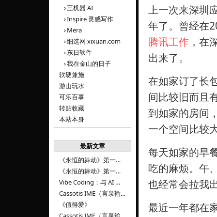
上一次来深圳应
三机器 AI
Inspire 灵感写作
年了。曾经在2
Mera
腾讯工作
，在
细选网 xixuan.com
东日软件
出来了。
我在金山的日子
软硬兼施
在如家订了长包
游山玩水
间比较旧而且
可乐百事
转贴收藏
到如家的房间
本站本身
一个空间比较
最新文章
每天如家的早
《永恒的舞动》第一百二十八章
吃的麻烦。午
《永恒的舞动》第一百二十七章
也经常会拉我
Vibe Coding：与 AI 并肩进步——言泉输入法 v0.4.1
Cassotis IME（言泉输入法）v0.3.1
《值得爱》
最近一年都在
Cassotis IME（言泉输入法）v0.2.0