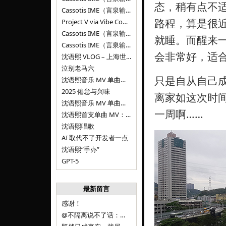
态，稍有点不
Cassotis IME（言泉输入法）v0.1.0
路程，算是很
Project V via Vibe Coding
Cassotis IME（言泉输入法）阶段二
就睡。而醒来
Cassotis IME（言泉输入法）
会非常好，适
沈语熙 VLOG – 上海世博文化公园双子山
泣别老马六
只是自从自己
沈语熙音乐 MV 单曲第三弹：代码与白T恤
2025 倦怠与兴味
离家如这次时
沈语熙音乐 MV 单曲第二弹：优雅时间
一周啊……
沈语熙首支单曲 MV：告别的倒影
沈语熙唱歌
AI 取代不了开发者一点
沈语熙“手办”
GPT-5
最新留言
感谢！
@不隔离说不了话：浙江的