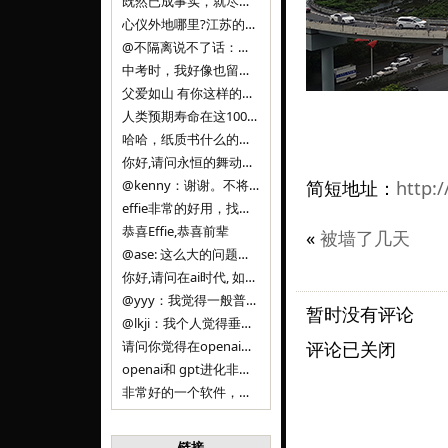
既然已成事实，就尽量接受了。 事情未能如愿已是不幸，没必要为此反复纠结来进行不必要的自我惩罚。 之前问过家里的小朋友是否想学编
心仪外地哪里?江苏的？顺其自然，全面发展才是。
@不隔离说不了话：确实，一晃三年。
中考时，我好像也留言过的，可乐好像和我们考得差不多。 一晃三年，我们江苏24年，物化生612分，女孩。 其实高考只是长跑的
父爱如山 有你这样的父亲做后盾，可乐未来的路一定会走得踏实又精彩
人类预期寿命在这100年，每2-3年增长一岁，到你们这一代大概率能到100岁，46岁还是正当年,可能不是八九点中的太阳了，但还是1
哈哈，纸质书什么的目前没有打算和计划，微信读书我不太熟悉，研究看看。目前，我只发在自己博客和起点上。关于小说内容方面，谢谢你的建议
你好,请问永恒的舞动什么时候可以出版纸质书,或者登陆微信读书.另外小说内容能不能更大气一些,不要只是局限于与一对男女的爱情和ai安
@kenny：谢谢。不将GIF显示为动图，主要是考虑到Effie本身的“极简、无干扰”的设计哲学，动图无疑是“干扰”之一。
简短地址：
http:
effie非常的好用，找了很多年，终于找到这款，已经推荐给身边不少朋友使用和付费。有个小建议，文档里面是否可以增加gif的动图显示
恭喜Effie,恭喜前辈
«
被墙了几天
@ase: 这么大的问题，我觉得我并没有答案。又或者说，每个人（公司）有自己的答案。
你好,请问在ai时代, 如何做软件. 是像以前那样,先构建软件的功能界面和服务,比如Office,嘀嘀打车,airbnb那样的界面
@yyy：我觉得一般普通人（非技术类以及非AI专业领域的人）会接触到的大语言模型肯定是大厂的超级模型。开源模型以后会更多被用在垂直
暂时没有评论
@lkji：我个人觉得垂直模型会自成一条发展线路的。AI 落地实际应用，一定还是垂直领域会更多。只是，垂直领域每个领域都不大，所以
请问你觉得在openai大语言模型一日千里的情况下，人们还需要去了解学习理解使用开源模型吗，还是说只需要使用openai的大语言模
评论已关闭
openai和 gpt进化非常快， 还有垂直模型的机会吗
非常好的一个软件，恭喜。
链接