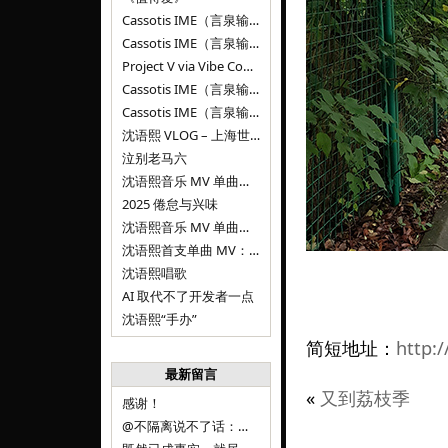
Cassotis IME（言泉输入法）v0.2.0
Cassotis IME（言泉输入法）v0.1.0
Project V via Vibe Coding
Cassotis IME（言泉输入法）阶段二
Cassotis IME（言泉输入法）
沈语熙 VLOG – 上海世博文化公园双子山
泣别老马六
沈语熙音乐 MV 单曲第三弹：代码与白T恤
2025 倦怠与兴味
沈语熙音乐 MV 单曲第二弹：优雅时间
沈语熙首支单曲 MV：告别的倒影
沈语熙唱歌
AI 取代不了开发者一点
沈语熙“手办”
简短地址：
http:
最新留言
«
又到荔枝季
感谢！
@不隔离说不了话：浙江的