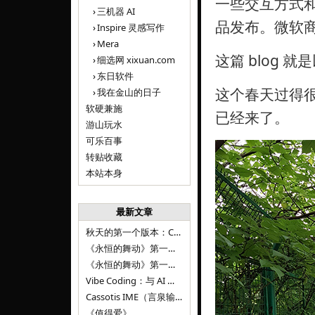
一些交互方式
三机器 AI
品发布。微软
Inspire 灵感写作
Mera
这篇 blog 
细选网 xixuan.com
东日软件
这个春天过得
我在金山的日子
软硬兼施
已经来了。
游山玩水
可乐百事
转贴收藏
本站本身
最新文章
秋天的第一个版本：Cassotis IME（言泉输入法）v1.12.0
《永恒的舞动》第一百二十八章
《永恒的舞动》第一百二十七章
Vibe Coding：与 AI 并肩进步——言泉输入法 v0.4.1
Cassotis IME（言泉输入法）v0.3.1
《值得爱》