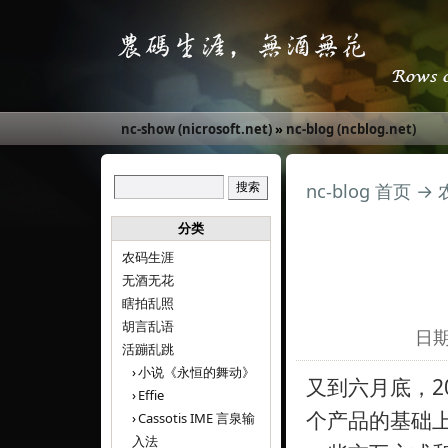
nc-show (nicrosoft.net)
»
nc-blog (ncblog.net)
nc-blog 首页
→
分类
农码生涯
无酒无花
瞎拍乱照
胡言乱语
日期:
活蹦乱跳
小说《永恒的舞动》
又到六月底，2
Effie
个产品的基础
Cassotis IME 言泉输
入法