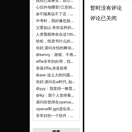
既然已成事实，就尽量接受了。 事情未能如愿已是不幸，没必要为此反复纠结来进行不必要的自我惩罚。 之前问过家里的小朋友是否想学编
暂时没有评论
心仪外地哪里?江苏的？顺其自然，全面发展才是。
@不隔离说不了话：确实，一晃三年。
评论已关闭
中考时，我好像也留言过的，可乐好像和我们考得差不多。 一晃三年，我们江苏24年，物化生612分，女孩。 其实高考只是长跑的
父爱如山 有你这样的父亲做后盾，可乐未来的路一定会走得踏实又精彩
人类预期寿命在这100年，每2-3年增长一岁，到你们这一代大概率能到100岁，46岁还是正当年,可能不是八九点中的太阳了，但还是1
哈哈，纸质书什么的目前没有打算和计划，微信读书我不太熟悉，研究看看。目前，我只发在自己博客和起点上。关于小说内容方面，谢谢你的建议
你好,请问永恒的舞动什么时候可以出版纸质书,或者登陆微信读书.另外小说内容能不能更大气一些,不要只是局限于与一对男女的爱情和ai安
@kenny：谢谢。不将GIF显示为动图，主要是考虑到Effie本身的“极简、无干扰”的设计哲学，动图无疑是“干扰”之一。
effie非常的好用，找了很多年，终于找到这款，已经推荐给身边不少朋友使用和付费。有个小建议，文档里面是否可以增加gif的动图显示
恭喜Effie,恭喜前辈
@ase: 这么大的问题，我觉得我并没有答案。又或者说，每个人（公司）有自己的答案。
你好,请问在ai时代, 如何做软件. 是像以前那样,先构建软件的功能界面和服务,比如Office,嘀嘀打车,airbnb那样的界面
@yyy：我觉得一般普通人（非技术类以及非AI专业领域的人）会接触到的大语言模型肯定是大厂的超级模型。开源模型以后会更多被用在垂直
@lkji：我个人觉得垂直模型会自成一条发展线路的。AI 落地实际应用，一定还是垂直领域会更多。只是，垂直领域每个领域都不大，所以
请问你觉得在openai大语言模型一日千里的情况下，人们还需要去了解学习理解使用开源模型吗，还是说只需要使用openai的大语言模
openai和 gpt进化非常快， 还有垂直模型的机会吗
非常好的一个软件，恭喜。
链接